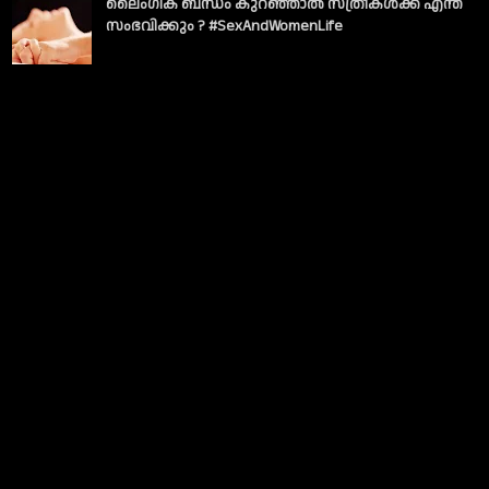
ലൈംഗിക ബന്ധം കുറഞ്ഞാല്‍ സ്ത്രീകള്‍ക്ക് എന്ത്
സംഭവിക്കും ? #SexAndWomenLife