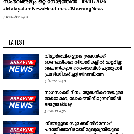
സംഭവങ്ങളും ഒറ്റ നോട്ടത്തിൽ - 09/01/2026 -
#MalayalamNewsHeadlines #MorningNews
7 months ago
LATEST
വിദ്യാർത്ഥികളുടെ ശ്രദ്ധയ്ക്ക്:
ഓണപ്പരീക്ഷാ തീയതികളിൽ മാറ്റമില്ല;
ഹൈസ്കൂൾ ടൈംടേബിൾ പുതുക്കി
പ്രസിദ്ധീകരിച്ചു! #OnamExam
4 hours ago
നാഗസാക്കി ദിനം: യുദ്ധഭീകരതയുടെ
ഓർമ്മകൾ, ലോകത്തിന് മുന്നറിയിപ്പ്!
#NagasakiDay
3 hours ago
'നിങ്ങളുടെ സൂക്കേട് തീർന്നോ?'
പരാതിക്കാരിയോട് മുഖ്യമന്ത്രിയുടെ