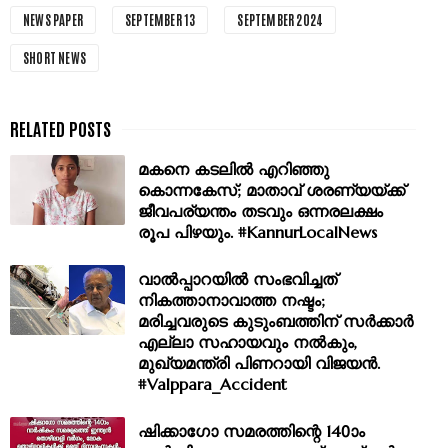
NEWS PAPER
SEPTEMBER 13
SEPTEMBER 2024
SHORT NEWS
മകനെ കടലിൽ എറിഞ്ഞു
കൊന്നകേസ്; മാതാവ് ശരണ്യയ്ക്ക്
ജീവപര്യന്തം തടവും ഒന്നരലക്ഷം
രൂപ പിഴയും. #KannurLocalNews
വാൽപ്പാറയിൽ സംഭവിച്ചത്
നികത്താനാവാത്ത നഷ്ടം;
മരിച്ചവരുടെ കുടുംബത്തിന് സർക്കാർ
എല്ലാ സഹായവും നൽകും,
മുഖ്യമന്ത്രി പിണറായി വിജയൻ.
#Valppara_Accident
ഷിക്കാഗോ സമരത്തിന്റെ 140ാം