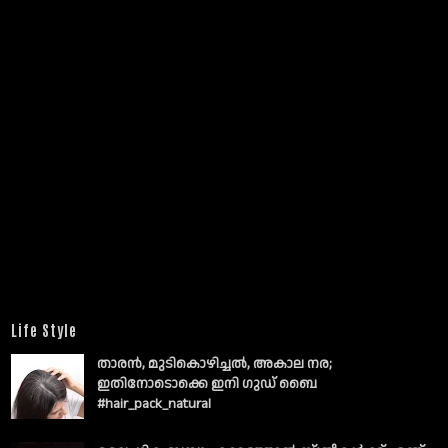
Life Style
താരൻ, മുടികൊഴിച്ചൽ, അകാല നര;
ഇതിനോടൊക്കെ ഇനി ഗുഡ് ബൈ
#hair_pack_natural