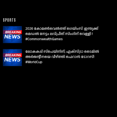
SPORTS
2026 കോമൺവെൽത്ത് ഗെയിംസ്: ഇന്ത്യക്ക്
മെഡൽ നേട്ടം ലവ്പ്രീത് സിംഗിന് വെള്ളി !
#CommonwealthGames
ലോകകപ്പ് സ്പെയിനിന്; എക്സ്ട്രാ ടൈമിൽ
അർജന്റീനയെ വീഴ്ത്തി ഫെറാൻ ടോറസ്!
#WorldCup