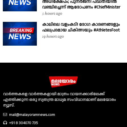
അധിക്ഷേപം; പുനർജനി പദ്ധതിയിൽ
വഞ്ചിച്ചെന്ന് ആരോപണം #ChiefMinister
5 hours ago
കാലിലെ വളംകടി! രോഗ കാരണങ്ങളും
ഫലപ്രദമായ ചികിത്സയും #AthletesFoot
19 hours ago
വാര്‍ത്തകളെ വാര്‍ത്തകളായി മാത്രം വായനക്കാരിലേക്ക്
എത്തിക്കുന്ന ഒരു സ്വതന്ത്ര മാധ്യമ സംവിധാനമാണ് മലയോരം
ന്യൂസ്‌.
mail@malayoramnews.com
+91 8 304070 735