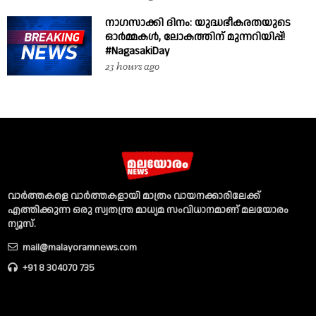
നാഗസാക്കി ദിനം: യുദ്ധഭീകരതയുടെ
ഓർമ്മകൾ, ലോകത്തിന് മുന്നറിയിപ്പ്!
#NagasakiDay
23 hours ago
വാര്‍ത്തകളെ വാര്‍ത്തകളായി മാത്രം വായനക്കാരിലേക്ക്
എത്തിക്കുന്ന ഒരു സ്വതന്ത്ര മാധ്യമ സംവിധാനമാണ് മലയോരം
ന്യൂസ്‌.
mail@malayoramnews.com
+91 8 304070 735