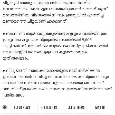
ചീറ്റകൂടി ചത്തു. മധ്യപ്രദേശിലെ കുനോ ദേശീയ
ഉദ്യാനത്തിലെ ദക്ഷ എന്ന പെൺചീറ്റയാണ്‌ ചത്തത്‌. മൂന്ന്
മാസത്തിനിടെ വിദേശത്ത് നിന്നും ഇന്ത്യയിൽ എത്തിച്ച
മൂന്നാമത്തെ ചീറ്റയാണ് ചാകുന്നത്.
● സംസ്ഥാന ആരോഗ്യവകുപ്പിന്റെ ഹൃദ്യം പദ്ധതിയിലൂടെ
ഇതുവരെ ഹൃദയശസ്‌ത്രക്രിയ നടത്തിയത്‌ 5,805
കുട്ടികൾക്ക്. ഈ വർഷം മാത്രം 354 ശസ്‌ത്രക്രിയ നടത്തി.
ഒരുവയസ്സിന് താഴെയുള്ള 109 കുഞ്ഞുങ്ങളും
ഇതിൽപ്പെടും.
● വിശ്വഭാരതി സർ‍വകലാശാലയുടെ ഭൂമി ഒഴിപ്പിക്കൽ
ഉത്തരവിനെതിരെ വിഖ്യാത സാമ്പത്തിക ശാസ്ത്രജ്ഞനും
നൊബേൽ സമ്മാന ജേതാവുമായ അമർത്യ സെന്നിന്റെ
വസതിക്ക് ഉൾപ്പടെ ഒഴിയണമെന്ന ഉത്തരവിനെതിരെയാണ്
പ്രതിഷേധം.
FLASH NEWS
HIGHLIGHTS
LATEST NEWS
MAY 10