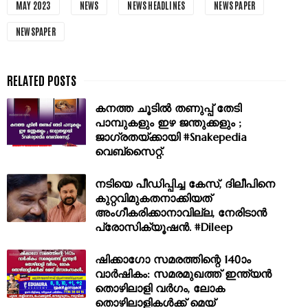
MAY 2023
NEWS
NEWS HEADLINES
NEWS PAPER
NEWSPAPER
കനത്ത ചൂടിൽ തണുപ്പ് തേടി
പാമ്പുകളും ഇഴ ജന്തുക്കളും ;
ജാഗ്രതയ്ക്കായി #Snakepedia
വെബ്‌സൈറ്റ്.
നടിയെ പീഡിപ്പിച്ച കേസ്, ദിലീപിനെ
കുറ്റവിമുകതനാക്കിയത്
അംഗീകരിക്കാനാവില്ല, നേരിടാൻ
പ്രോസിക്യൂഷൻ. #Dileep
ഷിക്കാഗോ സമരത്തിന്റെ 140ാം
വാർഷികം: സമരമുഖത്ത് ഇന്ത്യൻ
തൊഴിലാളി വർഗം, ലോക
തൊഴിലാളികൾക്ക് മെയ്