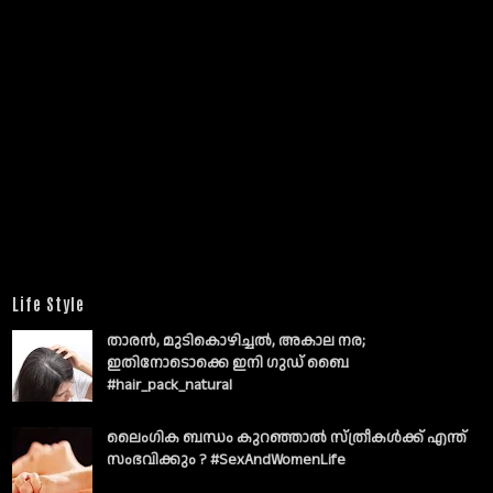
Life Style
താരൻ, മുടികൊഴിച്ചൽ, അകാല നര;
ഇതിനോടൊക്കെ ഇനി ഗുഡ് ബൈ
#hair_pack_natural
ലൈംഗിക ബന്ധം കുറഞ്ഞാല്‍ സ്ത്രീകള്‍ക്ക് എന്ത്
സംഭവിക്കും ? #SexAndWomenLife