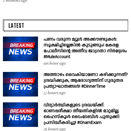
7 months ago
LATEST
പണം വരുന്ന മ്യൂൾ അക്കൗണ്ടുകൾ:
സൂക്ഷിച്ചില്ലെങ്കിൽ കുടുങ്ങും! കേരള
പോലീസിന്റെ അതീവ ജാഗ്രതാ നിർദ്ദേശം
#MuleAccount
an hour ago
അത്താഴം വൈകിയാണോ കഴിക്കുന്നത്?
ശ്രദ്ധിക്കുക, ആരോഗ്യത്തിന് ഗുരുതര
പ്രത്യാഘാതങ്ങൾ! #DinnerTime
13 hours ago
വിദ്യാർത്ഥികളുടെ ശ്രദ്ധയ്ക്ക്:
ഓണപ്പരീക്ഷാ തീയതികളിൽ മാറ്റമില്ല;
ഹൈസ്കൂൾ ടൈംടേബിൾ പുതുക്കി
പ്രസിദ്ധീകരിച്ചു! #OnamExam
16 hours ago