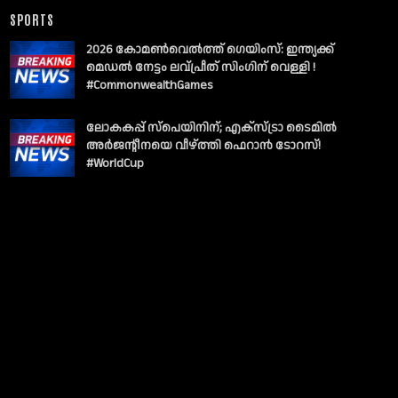
SPORTS
2026 കോമൺവെൽത്ത് ഗെയിംസ്: ഇന്ത്യക്ക്
മെഡൽ നേട്ടം ലവ്പ്രീത് സിംഗിന് വെള്ളി !
#CommonwealthGames
ലോകകപ്പ് സ്പെയിനിന്; എക്സ്ട്രാ ടൈമിൽ
അർജന്റീനയെ വീഴ്ത്തി ഫെറാൻ ടോറസ്!
#WorldCup