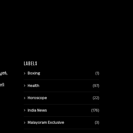
LABELS
്ചൽ,
Boxing
(1)
നി
Health
(97)
Horoscope
(22)
India News
(176)
Malayoram Exclusive
(3)