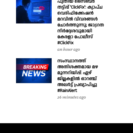
പുതിയ സൈബർ
തട്ടിപ്പ് 'ClickFix': ക്യാപ്ച
വെരിഫിക്കേഷൻ
മറവിൽ വിവരങ്ങൾ
ചോർത്തുന്നു; ജാഗ്രത
നിർദ്ദേശവുമായി
കേരളാ പോലീസ്
#ClickFix
an hour ago
സംസ്ഥാനത്ത്
അതിശക്തമായ മഴ
മുന്നറിയിപ്പ്: ഏഴ്
ജില്ലകളിൽ ഓറഞ്ച്
അലർട്ട് പ്രഖ്യാപിച്ചു
#RainAlert
26 minutes ago