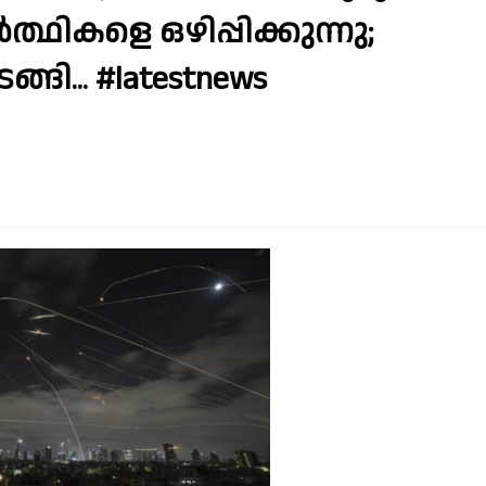
ർത്ഥികളെ ഒഴിപ്പിക്കുന്നു;
ി... #latestnews