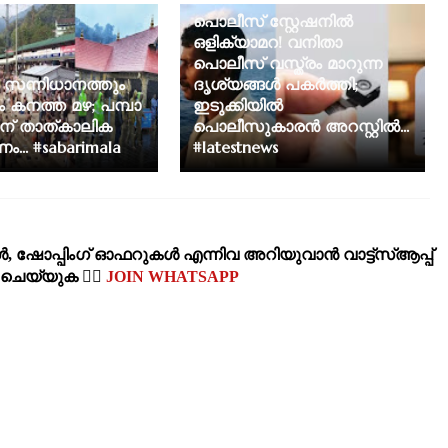
പൊലീസ് സ്റ്റേഷനിൽ
ഒളിക്യാമറ! വനിതാ
പൊലീസ് വസ്ത്രം മാറുന്ന
സന്നിധാനത്തും
ദൃശ്യങ്ങൾ പകർത്തി;
ം കനത്ത മഴ; പമ്പാ
ഇടുക്കിയിൽ
ിന് താത്കാലിക
പൊലീസുകാരൻ അറസ്റ്റിൽ...
ം... #sabarimala
#latestnews
‍, ഷോപ്പിംഗ്‌ ഓഫറുകള്‍ എന്നിവ അറിയുവാന്‍ വാട്ട്സ്ആപ്പ്
‍ ചെയ്യുക 👉🏽
JOIN WHATSAPP