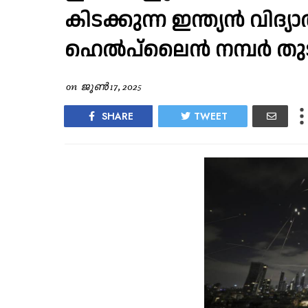
കിടക്കുന്ന ഇന്ത്യൻ വിദ്യാ
ഹെൽപ്‌ലൈൻ നമ്പർ തുടങ്ങ
on
ജൂൺ 17, 2025
SHARE
TWEET