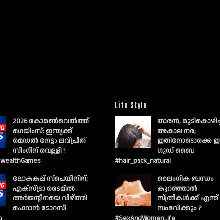
Life Style
2026 കോമൺവെൽത്ത്
താരൻ, മുടികൊഴിച
ഗെയിംസ്: ഇന്ത്യക്ക്
അകാല നര;
മെഡൽ നേട്ടം ലവ്പ്രീത്
ഇതിനോടൊക്കെ ഇ
സിംഗിന് വെള്ളി !
ഗുഡ് ബൈ
wealthGames
#hair_pack_natural
ലോകകപ്പ് സ്പെയിനിന്;
ലൈംഗിക ബന്ധം
എക്സ്ട്രാ ടൈമിൽ
കുറഞ്ഞാല്‍
അർജന്റീനയെ വീഴ്ത്തി
സ്ത്രീകള്‍ക്ക് എന്ത്
ഫെറാൻ ടോറസ്!
സംഭവിക്കും ?
p
#SexAndWomenLife