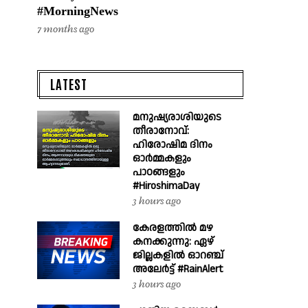
#MorningNews
7 months ago
LATEST
മനുഷ്യരാശിയുടെ
തീരാനോവ്:
ഹിരോഷിമ ദിനം
ഓർമ്മകളും
പാഠങ്ങളും
#HiroshimaDay
3 hours ago
കേരളത്തിൽ മഴ
കനക്കുന്നു: ഏഴ്
ജില്ലകളിൽ ഓറഞ്ച്
അലേർട്ട് #RainAlert
3 hours ago