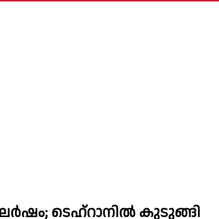
ർഷം; ടെഹ്റാനിൽ കുടുങ്ങി