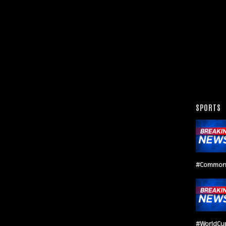
SPORTS
#Common
#WorldCu