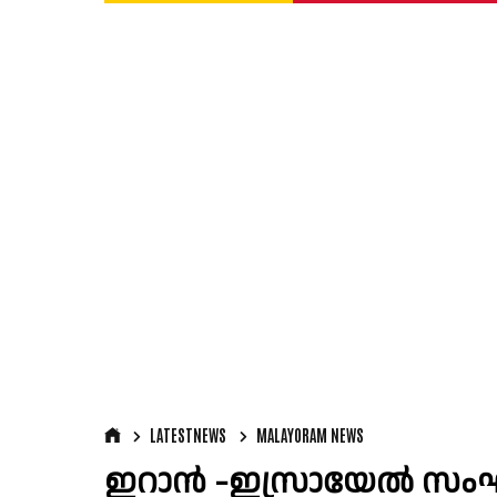
LATESTNEWS
MALAYORAM NEWS
ഇറാൻ -ഇസ്രായേൽ സംഘ