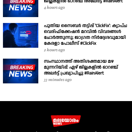
ജില്ലകളിൽ ഓറഞ്ച് അലേർട്ട് #RainAlert
4 hours ago
പുതിയ സൈബർ തട്ടിപ്പ് 'ClickFix': ക്യാപ്ച
വെരിഫിക്കേഷൻ മറവിൽ വിവരങ്ങൾ
ചോർത്തുന്നു; ജാഗ്രത നിർദ്ദേശവുമായി
കേരളാ പോലീസ് #ClickFix
2 hours ago
സംസ്ഥാനത്ത് അതിശക്തമായ മഴ
മുന്നറിയിപ്പ്: ഏഴ് ജില്ലകളിൽ ഓറഞ്ച്
അലർട്ട് പ്രഖ്യാപിച്ചു #RainAlert
33 minutes ago