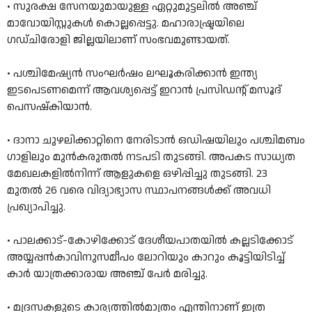
• സുരക്ഷ സേനയുമായുള്ള ഏറ്റുമുട്ടലില്‍ അഞ്ച്
മാവോയിസ്റ്റുകള്‍ കൊല്ലപ്പെട്ടു. മഹാരാഷ്ട്രയിലെ
ഗഡ്ചിരോളി ജില്ലയിലാണ് സംഭവമുണ്ടായത്.
• പശ്ചിമേഷ്യൻ സംഘർഷം ലഘൂകരിക്കാൻ ഇന്ത്യ
ഇടപെടണമെന്ന് ആവശ്യപ്പെട്ട് ഇറാൻ പ്രസിഡന്റ് മസൂദ്
പെസഷ്‌കിയാൻ.
• ദാനാ ചുഴലിക്കാറ്റിനെ നേരിടാൻ ഒഡിഷയിലും പശ്ചിമബം​
ഗാളിലും മുൻകരുതൽ നടപടി തുടങ്ങി. അപകട സാധ്യത
മേഖലകളിൽനിന്ന് ആളുകളെ ഒഴിപ്പിച്ചു തുടങ്ങി. 23
മുതൽ 26 വരെ വിദ്യാഭ്യാസ സ്ഥാപനങ്ങള്‍ക്ക് അവധി
പ്രഖ്യാപിച്ചു.
• പാലക്കാട്-കോഴിക്കോട് ദേശീയപാതയിൽ കല്ലടിക്കോട്
അയ്യപ്പൻകാവിനുസമീപം ലോറിയും കാറും കൂട്ടിയിടിച്ച്
കാർ യാത്രക്കാരായ അഞ്ച് പേർ മരിച്ചു.
• മദ്രസകളുടെ കാര്യത്തിൽമാത്രം എന്തിനാണ്‌ ഇത്ര