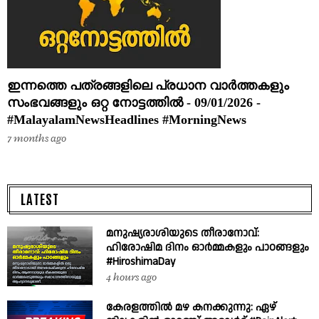
ഇന്നത്തെ പത്രങ്ങളിലെ പ്രധാന വാർത്തകളും
സംഭവങ്ങളും ഒറ്റ നോട്ടത്തിൽ - 09/01/2026 -
#MalayalamNewsHeadlines #MorningNews
7 months ago
LATEST
മനുഷ്യരാശിയുടെ തീരാനോവ്:
ഹിരോഷിമ ദിനം ഓർമ്മകളും പാഠങ്ങളും
#HiroshimaDay
4 hours ago
കേരളത്തിൽ മഴ കനക്കുന്നു: ഏഴ്