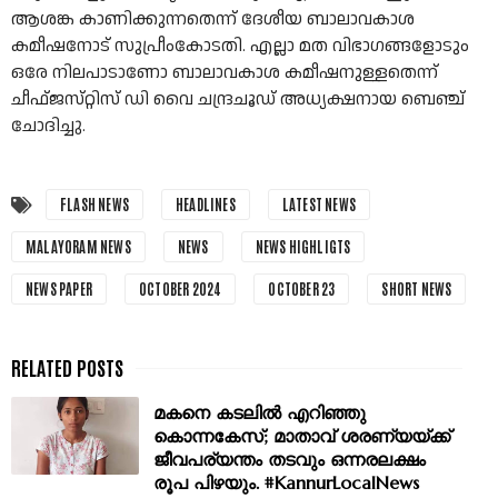
ആശങ്ക കാണിക്കുന്നതെന്ന്‌ ദേശീയ ബാലാവകാശ
കമീഷനോട്‌ സുപ്രീംകോടതി. എല്ലാ മത വിഭാഗങ്ങളോടും
ഒരേ നിലപാടാണോ ബാലാവകാശ കമീഷനുള്ളതെന്ന്
ചീഫ്‌ജസ്‌റ്റിസ്‌ ഡി വൈ ചന്ദ്രചൂഡ്‌ അധ്യക്ഷനായ ബെഞ്ച്‌
ചോദിച്ചു.
FLASH NEWS
HEADLINES
LATEST NEWS
MALAYORAM NEWS
NEWS
NEWS HIGHLIGTS
NEWS PAPER
OCTOBER 2024
OCTOBER 23
SHORT NEWS
മകനെ കടലിൽ എറിഞ്ഞു
കൊന്നകേസ്; മാതാവ് ശരണ്യയ്ക്ക്
ജീവപര്യന്തം തടവും ഒന്നരലക്ഷം
രൂപ പിഴയും. #KannurLocalNews