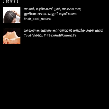
Life Style
താരൻ, മുടികൊഴിച്ചൽ, അകാല നര;
ഇതിനോടൊക്കെ ഇനി ഗുഡ് ബൈ
#hair_pack_natural
ലൈംഗിക ബന്ധം കുറഞ്ഞാല്‍ സ്ത്രീകള്‍ക്ക് എന്ത്
സംഭവിക്കും ? #SexAndWomenLife