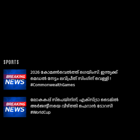
SPORTS
2026 കോമൺവെൽത്ത് ഗെയിംസ്: ഇന്ത്യക്ക്
മെഡൽ നേട്ടം ലവ്പ്രീത് സിംഗിന് വെള്ളി !
#CommonwealthGames
ലോകകപ്പ് സ്പെയിനിന്; എക്സ്ട്രാ ടൈമിൽ
അർജന്റീനയെ വീഴ്ത്തി ഫെറാൻ ടോറസ്!
#WorldCup