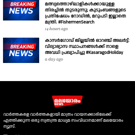
മത്സ്യത്തൊഴിലാളികൾക്കായുള്ള
തിരച്ചിൽ തുടരുന്നു; കുടുംബങ്ങളുടെ
പ്രതിഷേധം റോഡിൽ, മറുപടി ഇല്ലാതെ
മന്ത്രി. #FishermenSearch
14 hours ago
കാസർഗോഡ് ജില്ലയിൽ ഓറഞ്ച് അലർട്ട്:
വിദ്യാഭ്യാസ സ്ഥാപനങ്ങൾക്ക് നാളെ
അവധി പ്രഖ്യാപിച്ചു #KasaragodHoliday
a day ago
വാര്‍ത്തകളെ വാര്‍ത്തകളായി മാത്രം വായനക്കാരിലേക്ക്
എത്തിക്കുന്ന ഒരു സ്വതന്ത്ര മാധ്യമ സംവിധാനമാണ് മലയോരം
ന്യൂസ്‌.