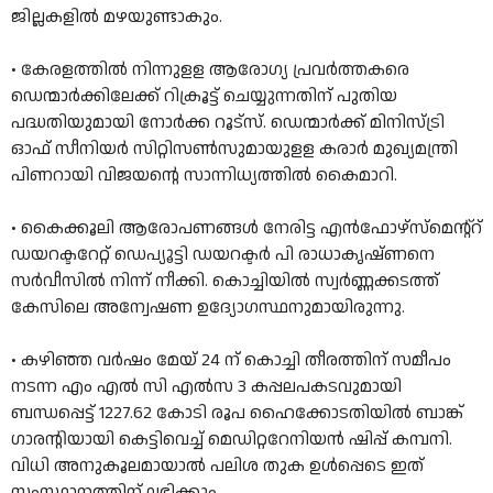
ജില്ലകളില്‍ മഴയുണ്ടാകും.
• കേരളത്തിൽ നിന്നുളള ആരോഗ്യ പ്രവർത്തകരെ
ഡെന്മാർക്കിലേക്ക് റിക്രൂട്ട് ചെയ്യുന്നതിന് പുതിയ
പദ്ധതിയുമായി നോർക്ക റൂട്സ്. ഡെന്മാർക്ക് മിനിസ്ട്രി
ഓഫ് സീനിയർ സിറ്റിസൺസുമായുളള കരാര്‍ മുഖ്യമന്ത്രി
പിണറായി വിജയന്റെ സാന്നിധ്യത്തില്‍ കൈമാറി.
• കൈക്കൂലി ആരോപണങ്ങൾ നേരിട്ട എൻഫോഴ്സ്മെന്റ്റ്
ഡയറക്ടറേറ്റ് ഡെപ്യൂട്ടി ഡയറക്ടർ പി രാധാകൃഷ്ണ‌നെ
സർവീസിൽ നിന്ന് നീക്കി. കൊച്ചിയിൽ സ്വർണ്ണക്കടത്ത്
കേസിലെ അന്വേഷണ ഉദ്യോഗസ്ഥനുമായിരുന്നു.
• ക‍ഴിഞ്ഞ വർഷം മേയ് 24 ന് കൊച്ചി തീരത്തിന് സമീപം
നടന്ന എം എൽ സി എല്‍സ 3 കപ്പലപകടവുമായി
ബന്ധപ്പെട്ട് 1227.62 കോടി രൂപ ഹൈക്കോടതിയിൽ ബാങ്ക്
ഗാരന്റിയായി കെട്ടിവെച്ച് മെഡിറ്ററേനിയന്‍ ഷിപ്പ് കമ്പനി.
വിധി അനുകൂലമായാല്‍ പലിശ തുക ഉൾപ്പെടെ ഇത്
സംസ്ഥാനത്തിന് ലഭിക്കും.