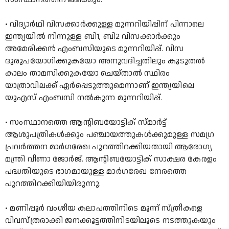
•
വിദ്യാർഥി വിസക്കാർക്കുള്ള മുന്നറിയിപ്പിന്‌ പിന്നാലെ
ഇന്ത്യയിൽ നിന്നുള്ള ബി1, ബി2 വിസക്കാർക്കും
അമേരിക്കൻ എംബസിയുടെ മുന്നറിയിപ്പ്‌. വിസ
ദുരുപയോഗിക്കുകയോ അനുവദിച്ചതിലും കൂടുതൽ
കാലം താമസിക്കുകയോ ചെയ്‌താൽ സ്ഥിരം
യാത്രാവിലക്ക്‌ ഏർപ്പെടുത്തുമെന്നാണ്‌ ഇന്ത്യയിലെ
യുഎസ്‌ എംബസി നൽകുന്ന മുന്നറിയിപ്പ്‌.
•
സംസ്ഥാനത്തെ ആന്റിബയോട്ടിക് സ്മാർട്ട്
ആശുപത്രികൾക്കും പഞ്ചായത്തുകൾക്കുമുള്ള സമഗ്ര
പ്രവർത്തന മാർഗരേഖ പുറത്തിറക്കിയതായി ആരോഗ്യ
മന്ത്രി വീണാ ജോർജ്. ആന്റിബയോട്ടിക് സാക്ഷര കേരളം
പദ്ധതിയുടെ ഭാഗമായുള്ള മാർഗരേഖ നേരത്തെ
പുറത്തിറക്കിയിയിരുന്നു.
•
മണിപ്പൂര്‍ വംശീയ കലാപത്തിനിടെ മൂന്ന് സ്ത്രീകളെ
വിവസ്ത്രരാക്കി ജനക്കൂട്ടത്തിനിടയിലൂടെ നടത്തുകയും