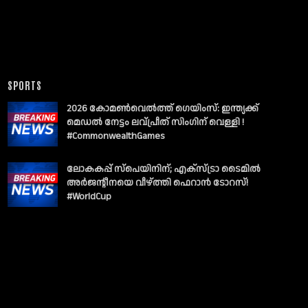
SPORTS
2026 കോമൺവെൽത്ത് ഗെയിംസ്: ഇന്ത്യക്ക്
മെഡൽ നേട്ടം ലവ്പ്രീത് സിംഗിന് വെള്ളി !
#CommonwealthGames
ലോകകപ്പ് സ്പെയിനിന്; എക്സ്ട്രാ ടൈമിൽ
അർജന്റീനയെ വീഴ്ത്തി ഫെറാൻ ടോറസ്!
#WorldCup