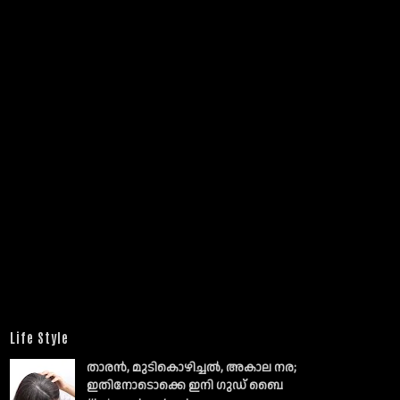
Life Style
താരൻ, മുടികൊഴിച്ചൽ, അകാല നര;
ഇതിനോടൊക്കെ ഇനി ഗുഡ് ബൈ