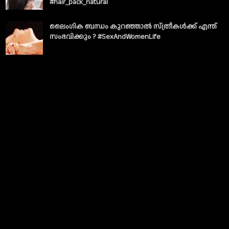
#hair_pack_natural
ലൈംഗിക ബന്ധം കുറഞ്ഞാല്‍ സ്ത്രീകള്‍ക്ക് എന്ത്
സംഭവിക്കും ? #SexAndWomenLife