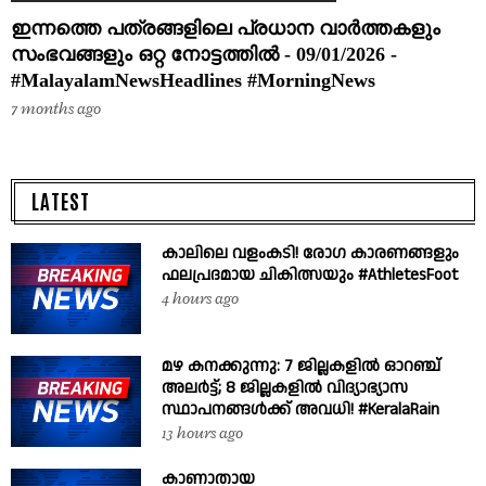
ഇന്നത്തെ പത്രങ്ങളിലെ പ്രധാന വാർത്തകളും
സംഭവങ്ങളും ഒറ്റ നോട്ടത്തിൽ - 09/01/2026 -
#MalayalamNewsHeadlines #MorningNews
7 months ago
LATEST
കാലിലെ വളംകടി! രോഗ കാരണങ്ങളും
ഫലപ്രദമായ ചികിത്സയും #AthletesFoot
4 hours ago
മഴ കനക്കുന്നു: 7 ജില്ലകളിൽ ഓറഞ്ച്
അലർട്ട്; 8 ജില്ലകളിൽ വിദ്യാഭ്യാസ
സ്ഥാപനങ്ങൾക്ക് അവധി! #KeralaRain
13 hours ago
കാണാതായ