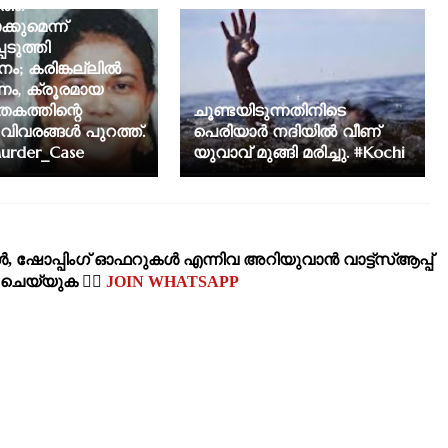
്തെ
്കുമെന്ന്
െടുത്തി
ം; കരിങ്കല്ലിൽ
ണം, ക്രൂരമായ
ത്തിന്റെ
ചൂണ്ടയിടുന്നതിനിടെ
ിവരങ്ങൾ പുറത്ത്.
പെരിയാർ നദിയിൽ വീണ്
urder_Case
യുവാവ് മുങ്ങി മരിച്ചു. #Kochi
‍, ഷോപ്പിംഗ്‌ ഓഫറുകള്‍ എന്നിവ അറിയുവാന്‍ വാട്ട്സ്ആപ്പ്
‍ ചെയ്യുക 👉🏽
JOIN WHATSAPP