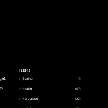
LABELS
്ചൽ,
Boxing
(1)
നി
Health
(97)
Horoscope
(22)