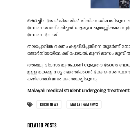
കൊച്ചി :
ജോർജിയയിൽ ചികിത്സയിലായിരുന്ന മലയ
സോണയാണ് മരിച്ചത്. ആലുവ ചൂർണ്ണിക്കര സ്വ
സോണ റോയ്.
തലച്ചോറിൽ രക്തം കട്ടപ്പിടിച്ചതിനെ തുടർന്ന് 
ജോർജിയയിലേക്ക് പോയത്. മൂന്ന് മാസം മുമ്പ് അവ
അഞ്ചു ദിവസം മുൻപാണ് ഗുരുതര രോഗം ബാധിച്ച സ
ഉള്ള മകളെ നാട്ടിലെത്തിക്കാൻ കേന്ദ്ര-സംസ
കഴിഞ്ഞദിവസം കത്തയച്ചിരുന്നു.
Malayali medical student undergoing treatment 
KOCHI NEWS
MALAYORAM NEWS