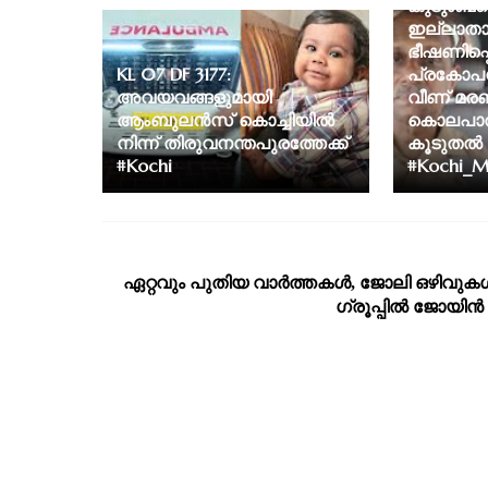
കുടുംബത
ഇല്ലാതാക
ഭീഷണിപ്പ
KL 07 DF 3177:
പ്രകോപന
അവയവങ്ങളുമായി
വീണ് മര
ആംബുലൻസ് കൊച്ചിയിൽ
കൊലപാതക
നിന്ന് തിരുവനന്തപുരത്തേക്ക്
കൂടുതൽ വ
#Kochi
#Kochi_M
ഏറ്റവും പുതിയ വാര്‍ത്തകള്‍, ജോലി ഒഴിവുകള്
ഗ്രൂപ്പില്‍ ജോയിന്