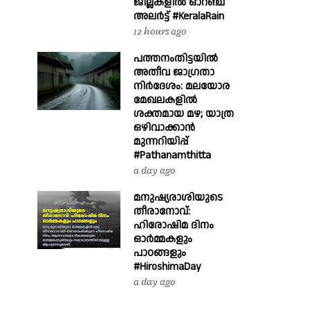
ജില്ലകളിൽ ഓറഞ്ച്
അലർട്ട് #KeralaRain
12 hours ago
പത്തനംതിട്ടയിൽ
അതീവ ജാഗ്രതാ
നിർദേശം: മലയോര
മേഖലകളിൽ
ശക്തമായ മഴ; യാത്ര
ഒഴിവാക്കാൻ
മുന്നറിയിപ്പ്
#Pathanamthitta
a day ago
മനുഷ്യരാശിയുടെ
തീരാനോവ്:
ഹിരോഷിമ ദിനം
ഓർമ്മകളും
പാഠങ്ങളും
#HiroshimaDay
a day ago