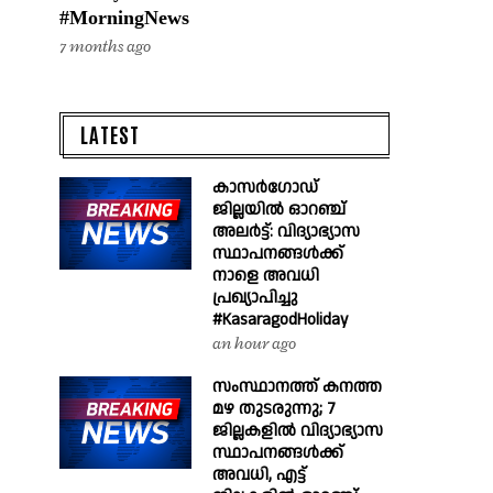
#MorningNews
7 months ago
LATEST
കാസർഗോഡ്
ജില്ലയിൽ ഓറഞ്ച്
അലർട്ട്: വിദ്യാഭ്യാസ
സ്ഥാപനങ്ങൾക്ക്
നാളെ അവധി
പ്രഖ്യാപിച്ചു
#KasaragodHoliday
an hour ago
സംസ്ഥാനത്ത് കനത്ത
മഴ തുടരുന്നു; 7
ജില്ലകളിൽ വിദ്യാഭ്യാസ
സ്ഥാപനങ്ങൾക്ക്
അവധി, എട്ട്