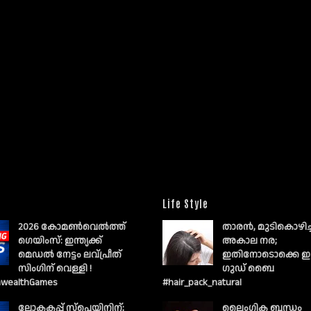
Life Style
2026 കോമൺവെൽത്ത്
താരൻ, മുടികൊഴിച
ഗെയിംസ്: ഇന്ത്യക്ക്
അകാല നര;
മെഡൽ നേട്ടം ലവ്പ്രീത്
ഇതിനോടൊക്കെ ഇ
സിംഗിന് വെള്ളി !
ഗുഡ് ബൈ
wealthGames
#hair_pack_natural
ലോകകപ്പ് സ്പെയിനിന്;
ലൈംഗിക ബന്ധം