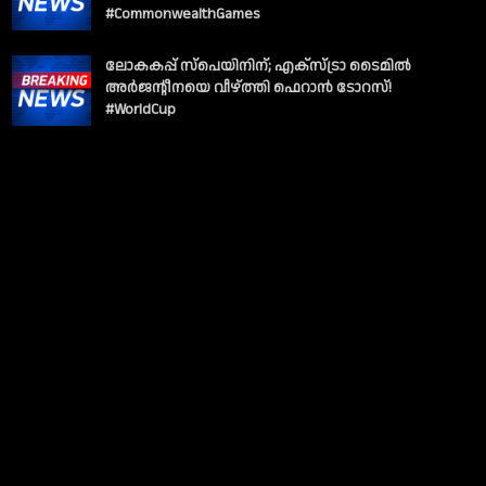
#CommonwealthGames
ലോകകപ്പ് സ്പെയിനിന്; എക്സ്ട്രാ ടൈമിൽ
അർജന്റീനയെ വീഴ്ത്തി ഫെറാൻ ടോറസ്!
#WorldCup