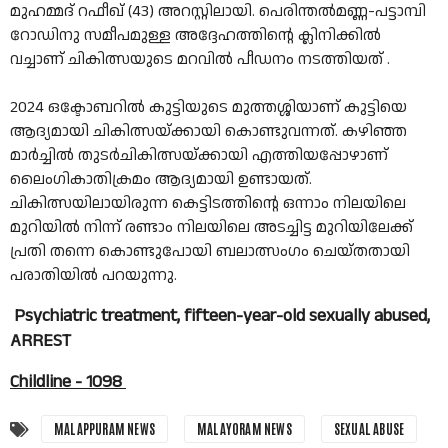
മുഹമ്മദ് റഫീഖ് (43) അറസ്റ്റിലായി. പെരിന്തൽമണ്ണ-പട്ടാമ്പി
റോഡിനു സമീപമുള്ള അദ്ദേഹത്തിന്റെ ക്ലിനിക്കില്‍
വച്ചാണ് ചികിത്സയുടെ മറവില്‍ പീഡനം നടത്തിയത് .
2024 ഒക്ടോബറിൽ കുട്ടിയുടെ മുത്തശ്ശിയാണ് കുട്ടിയെ
ആദ്യമായി ചികിത്സയ്ക്കായി കൊണ്ടുവന്നത്. കഴിഞ്ഞ
മാർച്ചിൽ തുടർചികിത്സയ്ക്കായി എത്തിയപ്പോഴാണ്
ലൈംഗികാതിക്രമം ആദ്യമായി ഉണ്ടായത്.
ചികിത്സയിലായിരുന്ന കെട്ടിടത്തിന്റെ ഒന്നാം നിലയിലെ
മുറിയിൽ നിന്ന് രണ്ടാം നിലയിലെ അടച്ചിട്ട മുറിയിലേക്ക്
പ്രതി തന്നെ കൊണ്ടുപോയി ബലാത്സംഗം ചെയ്തതായി
പരാതിയിൽ പറയുന്നു.
Psychiatric treatment, fifteen-year-old sexually abused,
ARREST
Childline - 1098
MALAPPURAM NEWS
MALAYORAM NEWS
SEXUAL ABUSE