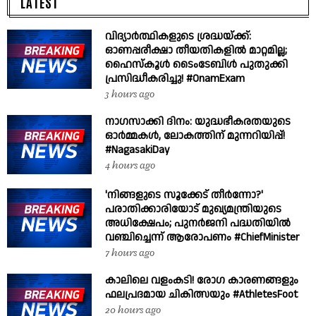
LATEST
വിദ്യാർത്ഥികളുടെ ശ്രദ്ധയ്ക്ക്:
ഓണപ്പരീക്ഷാ തീയതികളിൽ മാറ്റമില്ല;
ഹൈസ്കൂൾ ടൈംടേബിൾ പുതുക്കി
പ്രസിദ്ധീകരിച്ചു! #OnamExam
3 hours ago
നാഗസാക്കി ദിനം: യുദ്ധഭീകരതയുടെ
ഓർമ്മകൾ, ലോകത്തിന് മുന്നറിയിപ്പ്!
#NagasakiDay
4 hours ago
'നിങ്ങളുടെ സൂക്കേട് തീർന്നോ?'
പരാതിക്കാരിയോട് മുഖ്യമന്ത്രിയുടെ
അധിക്ഷേപം; പുനർജനി പദ്ധതിയിൽ
വഞ്ചിച്ചെന്ന് ആരോപണം #ChiefMinister
7 hours ago
കാലിലെ വളംകടി! രോഗ കാരണങ്ങളും
ഫലപ്രദമായ ചികിത്സയും #AthletesFoot
20 hours ago