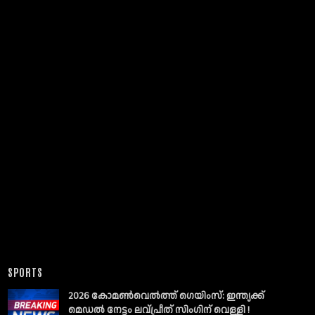
SPORTS
2026 കോമൺവെൽത്ത് ഗെയിംസ്: ഇന്ത്യക്ക്
മെഡൽ നേട്ടം ലവ്പ്രീത് സിംഗിന് വെള്ളി !