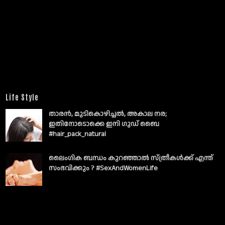
Life Style
താരൻ, മുടികൊഴിച്ചൽ, അകാല നര;
ഇതിനോടൊക്കെ ഇനി ഗുഡ് ബൈ
#hair_pack_natural
ലൈംഗിക ബന്ധം കുറഞ്ഞാല്‍ സ്ത്രീകള്‍ക്ക് എന്ത്
സംഭവിക്കും ? #SexAndWomenLife