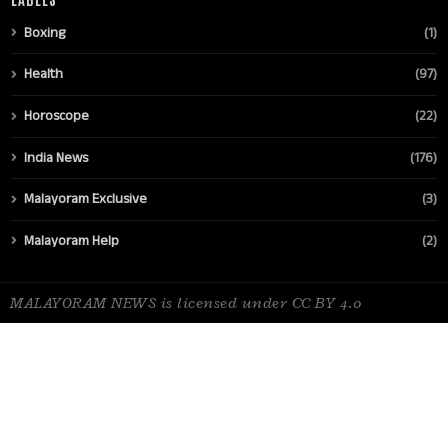
Boxing
(1)
Health
(97)
Horoscope
(22)
India News
(176)
Malayoram Exclusive
(3)
Malayoram Help
(2)
MALAYORAM NEWS is licensed under CC BY 4.0