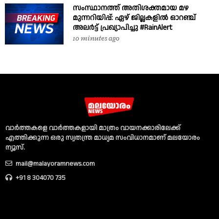
സംസ്ഥാനത്ത് അതിശക്തമായ മഴ
മുന്നറിയിപ്പ്: ഏഴ് ജില്ലകളിൽ ഓറഞ്ച്
അലർട്ട് പ്രഖ്യാപിച്ചു #RainAlert
10 minutes ago
വാര്‍ത്തകളെ വാര്‍ത്തകളായി മാത്രം വായനക്കാരിലേക്ക്
എത്തിക്കുന്ന ഒരു സ്വതന്ത്ര മാധ്യമ സംവിധാനമാണ് മലയോരം
ന്യൂസ്‌.
mail@malayoramnews.com
+91 8 304070 735