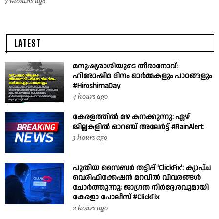
7 months ago
LATEST
മനുഷ്യരാശിയുടെ തീരാനോവ്:
ഹിരോഷിമ ദിനം ഓർമ്മകളും പാഠങ്ങളും
#HiroshimaDay
4 hours ago
കേരളത്തിൽ മഴ കനക്കുന്നു: ഏഴ്
ജില്ലകളിൽ ഓറഞ്ച് അലേർട്ട് #RainAlert
3 hours ago
പുതിയ സൈബർ തട്ടിപ്പ് 'ClickFix': ക്യാപ്ച
വെരിഫിക്കേഷൻ മറവിൽ വിവരങ്ങൾ
ചോർത്തുന്നു; ജാഗ്രത നിർദ്ദേശവുമായി
കേരളാ പോലീസ് #ClickFix
2 hours ago