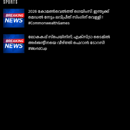
SPORTS
2026 കോമൺവെൽത്ത് ഗെയിംസ്: ഇന്ത്യക്ക്
മെഡൽ നേട്ടം ലവ്പ്രീത് സിംഗിന് വെള്ളി !
#CommonwealthGames
ലോകകപ്പ് സ്പെയിനിന്; എക്സ്ട്രാ ടൈമിൽ
അർജന്റീനയെ വീഴ്ത്തി ഫെറാൻ ടോറസ്!
#WorldCup