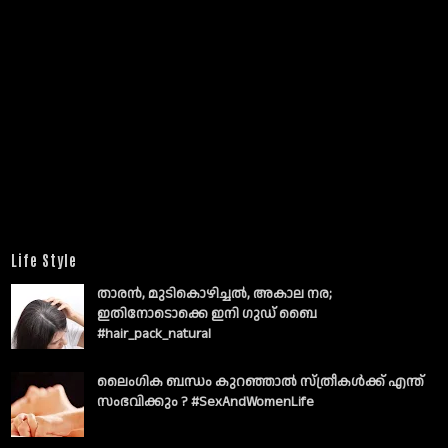
Life Style
താരൻ, മുടികൊഴിച്ചൽ, അകാല നര;
ഇതിനോടൊക്കെ ഇനി ഗുഡ് ബൈ
#hair_pack_natural
ലൈംഗിക ബന്ധം കുറഞ്ഞാല്‍ സ്ത്രീകള്‍ക്ക് എന്ത്
സംഭവിക്കും ? #SexAndWomenLife