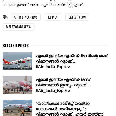
ഒരുക്കുമെന്ന് അധികൃതർ അറിയിച്ചിട്ടുണ്ട്.
AIR INDIA EXPRESS
KERALA
LATEST NEWS
MALAYORAM NEWS
എയര്‍ ഇന്ത്യ എക്‌സ്പ്രസിന്റെ രണ്ട്
വിമാനങ്ങള്‍ റദ്ദാക്കി...
#Air_India_Express
എയര്‍ ഇന്ത്യ എക്‌സ്പ്രസ്
വിമാനങ്ങൾ ഇന്നും റദ്ദാക്കി....
#Air_India_Express
"യാത്രക്കാരോട് മറ്റ് യാത്രാ
മാർഗങ്ങൾ തേടിക്കോളൂ " ;
വിമാനങ്ങള്‍ റദ്ദാക്കി എയർ ഇന്ത്യാ