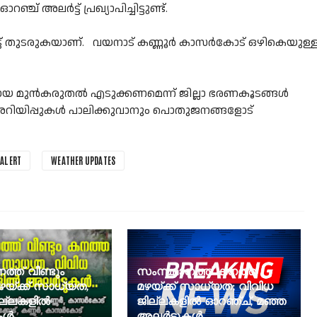
് അലർട്ട് പ്രഖ്യാപിച്ചിട്ടുണ്ട്.
ട്ട് തുടരുകയാണ്. വയനാട് കണ്ണൂർ കാസർകോട് ഒഴികെയുള്
ായ മുൻകരുതൽ എടുക്കണമെന്ന് ജില്ലാ ഭരണകൂടങ്ങൾ
റിയിപ്പുകൾ പാലിക്കുവാനും പൊതുജനങ്ങളോട്
 ALERT
WEATHER UPDATES
്ത് വീണ്ടും
സംസ്ഥാനത്ത് കനത്ത
യ്ക്ക് സാധ്യത,
മഴയ്ക്ക് സാധ്യത; വിവിധ
ില്ലകളിൽ
ജില്ലകളിൽ ഓറഞ്ച്, മഞ്ഞ
ൾ..
അലർട്ടുകൾ