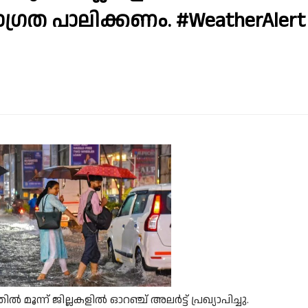
ാഗ്രത പാലിക്കണം. #WeatherAlert
മൂന്ന് ജില്ലകളിൽ ഓറഞ്ച് അലർട്ട് പ്രഖ്യാപിച്ചു.