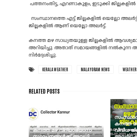
പത്തനംതിട്ട, എറണാകുളം, ഇടുക്കി ജില്ലകളിൽ ഓറഞ്ച
സംസ്ഥാനത്തെ എട്ട് ജില്ലകളിൽ യെല്ലോ അലർ
ജില്ലകളിൽ ആണ് യെല്ലോ അലർട്ട്.
കനത്ത മഴ സാധ്യതയുള്ള ജില്ലകളിൽ ആവശ്യമ
അറിയിച്ചു. അതാത് സമായങ്ങളിൽ നൽകുന്ന അ
നിർദ്ദേശിച്ചു.
KERALA WEATHER
MALAYORAM NEWS
WEATHER
സംസ്ഥാനത
കനത്ത മഴ
കനത്ത മഴ വിദ്യാഭ്യാസ
വിവിധ ജ
സ്ഥാപനങ്ങൾക്ക് അവധി
അലർട്ടുക