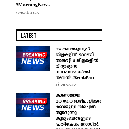
#MorningNews
7 months ago
LATEST
മഴ കനക്കുന്നു: 7
ജില്ലകളിൽ ഓറഞ്ച്
അലർട്ട്; 8 ജില്ലകളിൽ
വിദ്യാഭ്യാസ
സ്ഥാപനങ്ങൾക്ക്
അവധി! #KeralaRain
5 hours ago
കാണാതായ
മത്സ്യത്തൊഴിലാളികൾ
ക്കായുള്ള തിരച്ചിൽ
തുടരുന്നു;
കുടുംബങ്ങളുടെ
പ്രതിഷേധം റോഡിൽ,