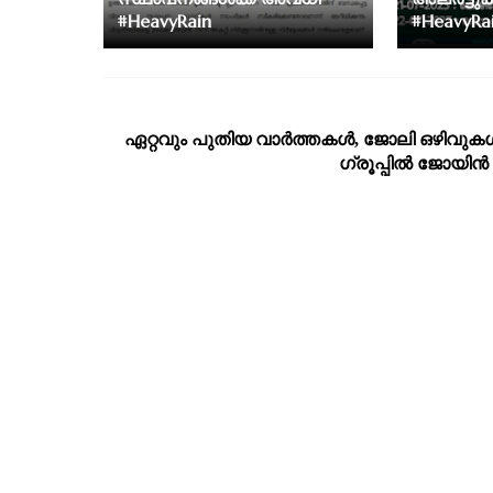
#HeavyRain
#HeavyRai
ഏറ്റവും പുതിയ വാര്‍ത്തകള്‍, ജോലി ഒഴിവുകള്
ഗ്രൂപ്പില്‍ ജോയിന്