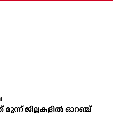
RT
 മൂന്ന് ജില്ലകളിൽ ഓറഞ്ച്