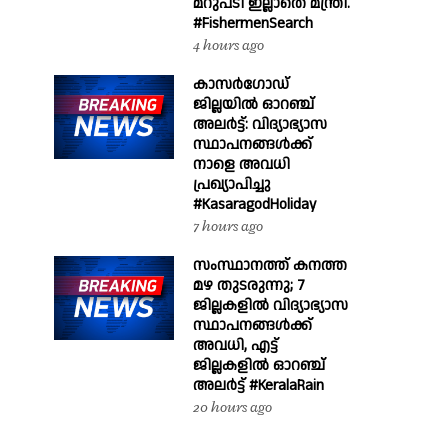
മറുപടി ഇല്ലാതെ മന്ത്രി.
#FishermenSearch
4 hours ago
കാസർഗോഡ്
ജില്ലയിൽ ഓറഞ്ച്
അലർട്ട്: വിദ്യാഭ്യാസ
സ്ഥാപനങ്ങൾക്ക്
നാളെ അവധി
പ്രഖ്യാപിച്ചു
#KasaragodHoliday
7 hours ago
സംസ്ഥാനത്ത് കനത്ത
മഴ തുടരുന്നു; 7
ജില്ലകളിൽ വിദ്യാഭ്യാസ
സ്ഥാപനങ്ങൾക്ക്
അവധി, എട്ട്
ജില്ലകളിൽ ഓറഞ്ച്
അലർട്ട് #KeralaRain
20 hours ago