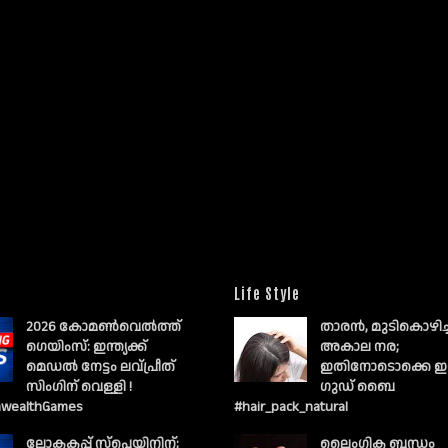
Life Style
2026 കോമൺവെൽത്ത്
താരൻ, മുടികൊഴിച
ഗെയിംസ്: ഇന്ത്യക്ക്
അകാല നര;
മെഡൽ നേട്ടം ലവ്പ്രീത്
ഇതിനോടൊക്കെ ഇ
സിംഗിന് വെള്ളി !
ഗുഡ് ബൈ
wealthGames
#hair_pack_natural
ലോകകപ്പ് സ്പെയിനിന്;
ലൈംഗിക ബന്ധം