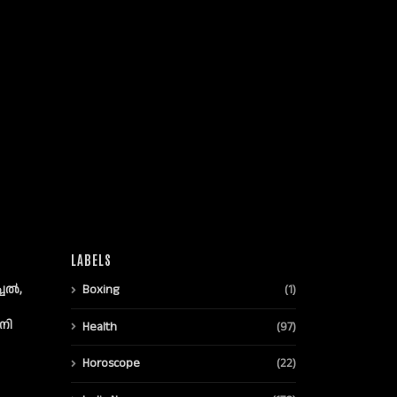
LABELS
്ചൽ,
Boxing
(1)
നി
Health
(97)
Horoscope
(22)