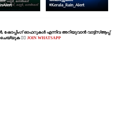
nAlert
#Kerala_Rain_Alert
‍, ഷോപ്പിംഗ്‌ ഓഫറുകള്‍ എന്നിവ അറിയുവാന്‍ വാട്ട്സ്ആപ്പ്
‍ ചെയ്യുക 👉🏽
JOIN WHATSAPP