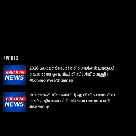
SPORTS
2026 കോമൺവെൽത്ത് ഗെയിംസ്: ഇന്ത്യക്ക്
മെഡൽ നേട്ടം ലവ്പ്രീത് സിംഗിന് വെള്ളി !
#CommonwealthGames
ലോകകപ്പ് സ്പെയിനിന്; എക്സ്ട്രാ ടൈമിൽ
അർജന്റീനയെ വീഴ്ത്തി ഫെറാൻ ടോറസ്!
#WorldCup