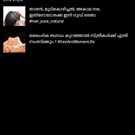
താരൻ, മുടികൊഴിച്ചൽ, അകാല നര;
ഇതിനോടൊക്കെ ഇനി ഗുഡ് ബൈ
#hair_pack_natural
ലൈംഗിക ബന്ധം കുറഞ്ഞാല്‍ സ്ത്രീകള്‍ക്ക് എന്ത്
സംഭവിക്കും ? #SexAndWomenLife