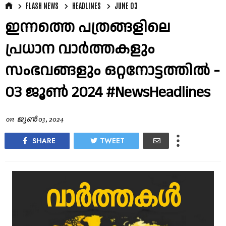
FLASH NEWS
HEADLINES
JUNE 03
ഇന്നത്തെ പത്രങ്ങളിലെ
പ്രധാന വാർത്തകളും
സംഭവങ്ങളും ഒറ്റനോട്ടത്തിൽ -
03 ജൂൺ 2024 #NewsHeadlines
on
ജൂൺ 03, 2024
SHARE
TWEET