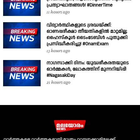
പ്രത്യാഘാതങ്ങൾ! #DinnerTime
11 hours ago
വിദ്യാർത്ഥികളുടെ ശ്രദ്ധയ്ക്ക്:
ഓണപ്പരീക്ഷാ തീയതികളിൽ മാറ്റമില്ല;
ഹൈസ്കൂൾ ടൈംടേബിൾ പുതുക്കി
പ്രസിദ്ധീകരിച്ചു! #OnamExam
13 hours ago
നാഗസാക്കി ദിനം: യുദ്ധഭീകരതയുടെ
ഓർമ്മകൾ, ലോകത്തിന് മുന്നറിയിപ്പ്!
#NagasakiDay
21 hours ago
വാര്‍ത്തകളെ വാര്‍ത്തകളായി മാത്രം വായനക്കാരിലേക്ക്