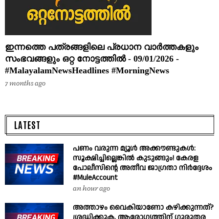
ഇന്നത്തെ പത്രങ്ങളിലെ പ്രധാന വാർത്തകളും
സംഭവങ്ങളും ഒറ്റ നോട്ടത്തിൽ - 09/01/2026 -
#MalayalamNewsHeadlines #MorningNews
7 months ago
LATEST
പണം വരുന്ന മ്യൂൾ അക്കൗണ്ടുകൾ:
സൂക്ഷിച്ചില്ലെങ്കിൽ കുടുങ്ങും! കേരള
പോലീസിന്റെ അതീവ ജാഗ്രതാ നിർദ്ദേശം
#MuleAccount
an hour ago
അത്താഴം വൈകിയാണോ കഴിക്കുന്നത്?
ശ്രദ്ധിക്കുക, ആരോഗ്യത്തിന് ഗുരുതര