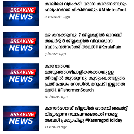
കാലിലെ വളംകടി! രോഗ കാരണങ്ങളും
ഫലപ്രദമായ ചികിത്സയും #AthletesFoot
a minute ago
മഴ കനക്കുന്നു: 7 ജില്ലകളിൽ ഓറഞ്ച്
അലർട്ട്; 8 ജില്ലകളിൽ വിദ്യാഭ്യാസ
സ്ഥാപനങ്ങൾക്ക് അവധി! #KeralaRain
9 hours ago
കാണാതായ
മത്സ്യത്തൊഴിലാളികൾക്കായുള്ള
തിരച്ചിൽ തുടരുന്നു; കുടുംബങ്ങളുടെ
പ്രതിഷേധം റോഡിൽ, മറുപടി ഇല്ലാതെ
മന്ത്രി. #FishermenSearch
10 hours ago
കാസർഗോഡ് ജില്ലയിൽ ഓറഞ്ച് അലർട്ട്:
വിദ്യാഭ്യാസ സ്ഥാപനങ്ങൾക്ക് നാളെ
അവധി പ്രഖ്യാപിച്ചു #KasaragodHoliday
21 hours ago