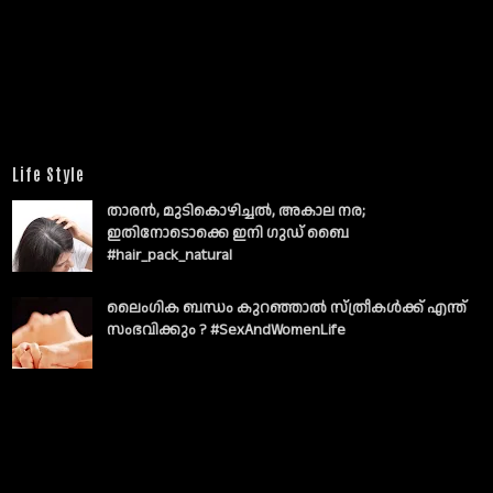
Life Style
താരൻ, മുടികൊഴിച്ചൽ, അകാല നര;
ഇതിനോടൊക്കെ ഇനി ഗുഡ് ബൈ
#hair_pack_natural
ലൈംഗിക ബന്ധം കുറഞ്ഞാല്‍ സ്ത്രീകള്‍ക്ക് എന്ത്
സംഭവിക്കും ? #SexAndWomenLife