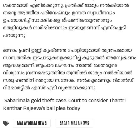
ശക്തമായി എതിർക്കുന്നു. പ്രതിക്ക് ജാമ്യം നൽകിയാൽ
തൻ്റെ ആത്മീയ പരിവേഷവും ഉന്നത സ്വാധീനവും
ഉപയോഗിച്ച് സാക്ഷികളെ ഭീഷണിപ്പെടുത്താനും
തെളിവുകൾ നശിപ്പിക്കാനും ഇടയുണ്ടെന്ന് എസ്ഐടി
പറയുന്നു.
ഒന്നാം പ്രതി ഉണ്ണികൃഷ്ണൻ പോറ്റിയുമായി തന്ത്രപരമായ
സാമ്പത്തിക ഇടപാടുകളെക്കുറിച്ച് കൂടുതൽ അന്വേഷണം
ആവശ്യമാണ്. ആചാര ലംഘനം നടത്തി ഭക്തരുടെ
വിശ്വാസം വ്രണപ്പെടുത്തിയ തന്ത്രിക്ക് ജാമ്യം നല്‍കിയാല്‍
സമൂഹത്തിന് തെറ്റായ സന്ദേശം നൽകുമെന്നും റിമാൻഡ്
റിപ്പോർട്ടിൽ എസ്ഐടി വ്യക്തമാക്കുന്നു.
Sabarimala gold theft case: Court to consider Thantri
Kanthar Rajeeva's bail plea today
MALAYORAM NEWS
SABARIMALA NEWS