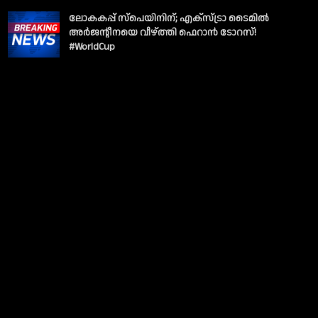
ലോകകപ്പ് സ്പെയിനിന്; എക്സ്ട്രാ ടൈമിൽ
അർജന്റീനയെ വീഴ്ത്തി ഫെറാൻ ടോറസ്!
#WorldCup