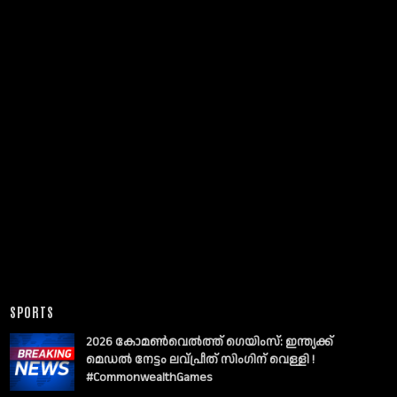
SPORTS
2026 കോമൺവെൽത്ത് ഗെയിംസ്: ഇന്ത്യക്ക്
മെഡൽ നേട്ടം ലവ്പ്രീത് സിംഗിന് വെള്ളി !
#CommonwealthGames