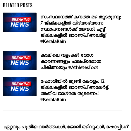
സംസ്ഥാനത്ത് കനത്ത മഴ തുടരുന്നു;
7 ജില്ലകളിൽ വിദ്യാഭ്യാസ
സ്ഥാപനങ്ങൾക്ക് അവധി, എട്ട്
ജില്ലകളിൽ ഓറഞ്ച് അലർട്ട്
#KeralaRain
കാലിലെ വളംകടി! രോഗ
കാരണങ്ങളും ഫലപ്രദമായ
ചികിത്സയും #AthletesFoot
പേമാരിയിൽ മുങ്ങി കേരളം; 12
ജില്ലകളിൽ ഓറഞ്ച് അലേർട്ട്,
അതീവ ജാഗ്രത തുടരണം!
#KeralaRain
ഏറ്റവും പുതിയ വാര്‍ത്തകള്‍, ജോലി ഒഴിവുകള്‍, ഷോപ്പിംഗ്‌