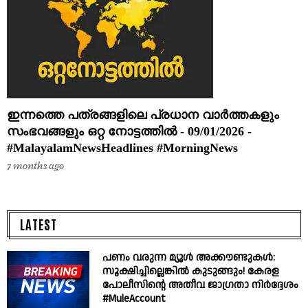
ഇന്നത്തെ പത്രങ്ങളിലെ പ്രധാന വാർത്തകളും
സംഭവങ്ങളും ഒറ്റ നോട്ടത്തിൽ - 09/01/2026 -
#MalayalamNewsHeadlines #MorningNews
7 months ago
LATEST
പണം വരുന്ന മ്യൂൾ അക്കൗണ്ടുകൾ:
സൂക്ഷിച്ചില്ലെങ്കിൽ കുടുങ്ങും! കേരള
പോലീസിന്റെ അതീവ ജാഗ്രതാ നിർദ്ദേശം
#MuleAccount