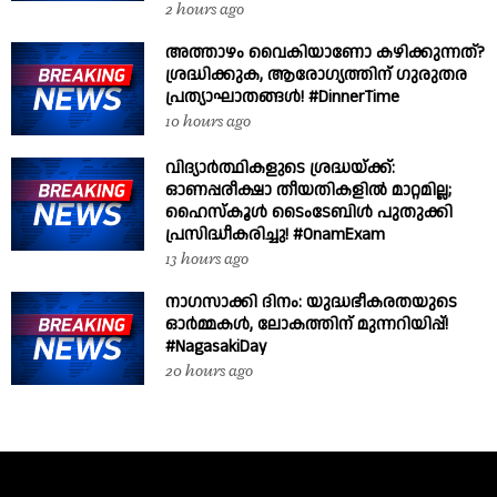
2 hours ago
അത്താഴം വൈകിയാണോ കഴിക്കുന്നത്?
ശ്രദ്ധിക്കുക, ആരോഗ്യത്തിന് ഗുരുതര
പ്രത്യാഘാതങ്ങൾ! #DinnerTime
10 hours ago
വിദ്യാർത്ഥികളുടെ ശ്രദ്ധയ്ക്ക്:
ഓണപ്പരീക്ഷാ തീയതികളിൽ മാറ്റമില്ല;
ഹൈസ്കൂൾ ടൈംടേബിൾ പുതുക്കി
പ്രസിദ്ധീകരിച്ചു! #OnamExam
13 hours ago
നാഗസാക്കി ദിനം: യുദ്ധഭീകരതയുടെ
ഓർമ്മകൾ, ലോകത്തിന് മുന്നറിയിപ്പ്!
#NagasakiDay
20 hours ago