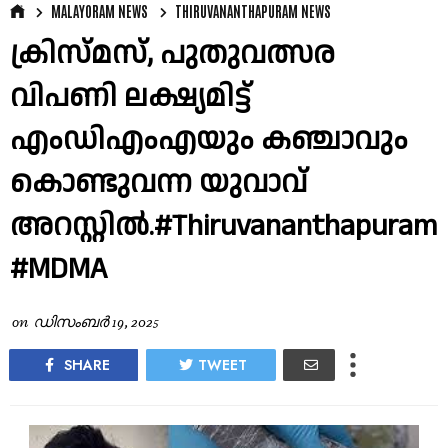
MALAYORAM NEWS
THIRUVANANTHAPURAM NEWS
ക്രിസ്മസ്, പുതുവത്സര
വിപണി ലക്ഷ്യമിട്ട്
എംഡിഎംഎയും കഞ്ചാവും
കൊണ്ടുവന്ന യുവാവ്
അറസ്റ്റിൽ.#Thiruvananthapuram
#MDMA
on
ഡിസംബർ 19, 2025
SHARE
TWEET