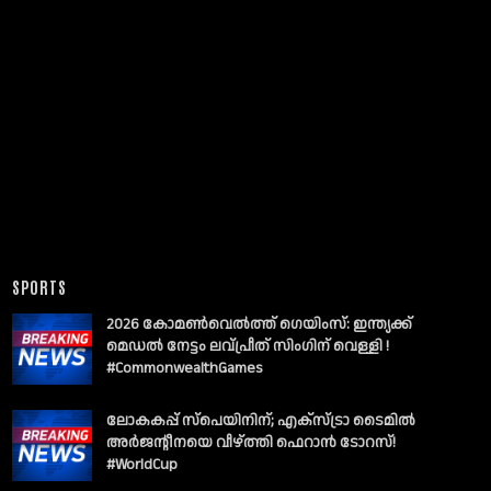
SPORTS
2026 കോമൺവെൽത്ത് ഗെയിംസ്: ഇന്ത്യക്ക്
മെഡൽ നേട്ടം ലവ്പ്രീത് സിംഗിന് വെള്ളി !
#CommonwealthGames
ലോകകപ്പ് സ്പെയിനിന്; എക്സ്ട്രാ ടൈമിൽ
അർജന്റീനയെ വീഴ്ത്തി ഫെറാൻ ടോറസ്!
#WorldCup