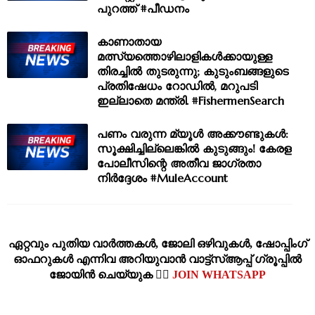
പുറത്ത് #പീഡനം
കാണാതായ
മത്സ്യത്തൊഴിലാളികൾക്കായുള്ള
തിരച്ചിൽ തുടരുന്നു; കുടുംബങ്ങളുടെ
പ്രതിഷേധം റോഡിൽ, മറുപടി
ഇല്ലാതെ മന്ത്രി. #FishermenSearch
പണം വരുന്ന മ്യൂൾ അക്കൗണ്ടുകൾ:
സൂക്ഷിച്ചില്ലെങ്കിൽ കുടുങ്ങും! കേരള
പോലീസിന്റെ അതീവ ജാഗ്രതാ
നിർദ്ദേശം #MuleAccount
ഏറ്റവും പുതിയ വാര്‍ത്തകള്‍, ജോലി ഒഴിവുകള്‍, ഷോപ്പിംഗ്‌
ഓഫറുകള്‍ എന്നിവ അറിയുവാന്‍ വാട്ട്സ്ആപ്പ് ഗ്രൂപ്പില്‍
ജോയിന്‍ ചെയ്യുക 👉🏽
JOIN WHATSAPP