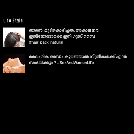
Life Style
താരൻ, മുടികൊഴിച്ചൽ, അകാല നര;
ഇതിനോടൊക്കെ ഇനി ഗുഡ് ബൈ
#hair_pack_natural
ലൈംഗിക ബന്ധം കുറഞ്ഞാല്‍ സ്ത്രീകള്‍ക്ക് എന്ത്
സംഭവിക്കും ? #SexAndWomenLife