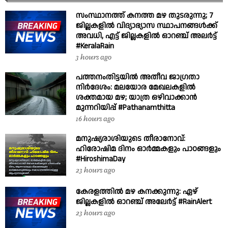
സംസ്ഥാനത്ത് കനത്ത മഴ തുടരുന്നു; 7
ജില്ലകളിൽ വിദ്യാഭ്യാസ സ്ഥാപനങ്ങൾക്ക്
അവധി, എട്ട് ജില്ലകളിൽ ഓറഞ്ച് അലർട്ട്
#KeralaRain
3 hours ago
പത്തനംതിട്ടയിൽ അതീവ ജാഗ്രതാ
നിർദേശം: മലയോര മേഖലകളിൽ
ശക്തമായ മഴ; യാത്ര ഒഴിവാക്കാൻ
മുന്നറിയിപ്പ് #Pathanamthitta
16 hours ago
മനുഷ്യരാശിയുടെ തീരാനോവ്:
ഹിരോഷിമ ദിനം ഓർമ്മകളും പാഠങ്ങളും
#HiroshimaDay
23 hours ago
കേരളത്തിൽ മഴ കനക്കുന്നു: ഏഴ്
ജില്ലകളിൽ ഓറഞ്ച് അലേർട്ട് #RainAlert
23 hours ago