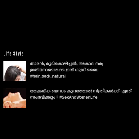
Life Style
താരൻ, മുടികൊഴിച്ചൽ, അകാല നര;
ഇതിനോടൊക്കെ ഇനി ഗുഡ് ബൈ
#hair_pack_natural
ലൈംഗിക ബന്ധം കുറഞ്ഞാല്‍ സ്ത്രീകള്‍ക്ക് എന്ത്
സംഭവിക്കും ? #SexAndWomenLife