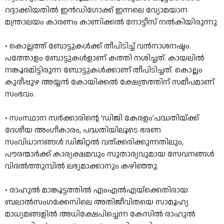
റദ്ദാക്കിയതിൽ ഇൻഡിഗോക്ക് ഇന്നലെ വ്യോമയാന
മന്ത്രാലയം കാരണം കാണിക്കല്‍ നോട്ടീസ് നൽകിയിരുന്നു.
• കൊല്ലത്ത് ബോട്ടുകള്‍ക്ക് തീപിടിച്ച് വൻനാശനഷ്ടം.
പത്തോളം ബോട്ടുകൾളാണ് കത്തി നശിച്ചത്. കായലിൽ
നങ്കൂരമിട്ടിരുന്ന ബോട്ടുകൾക്കാണ് തീപിടിച്ചത്. കൊല്ലം
കുരീപ്പുഴ അയ്യൻ കോയിക്കൽ ക്ഷേത്രത്തിന് സമീപമാണ്
സംഭവം.
•
സംസ്ഥാന സർക്കാരിന്റെ ‘ഡിജി കേരളം’പദ്ധതിയ്ക്ക്
ദേശീയ അംഗീകാരം,
പദ്ധതിയിലൂടെ ഭരണ
സംവിധാനങ്ങൾ ഡിജിറ്റൽ വത്ക്കരിക്കുന്നതിലും,
പൗരന്മാർക്ക് കാര്യക്ഷമവും സുതാര്യവുമായ സേവനങ്ങൾ
വിരൽത്തുമ്പിൽ ലഭ്യമാക്കാനും കഴിഞ്ഞു.
•
രാഹുൽ മാങ്കൂട്ടത്തിൽ എംഎൽഎ‌യ്‌ക്കെതിരായ
ബലാല്‍സംഗക്കേസിലെ അതിജീവിതയെ സാമൂഹ്യ
മാധ്യമങ്ങളിൽ അധിക്ഷേപിച്ചെന്ന കേസിൽ രാഹുൽ