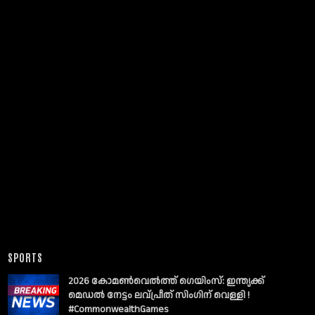
SPORTS
2026 കോമൺവെൽത്ത് ഗെയിംസ്: ഇന്ത്യക്ക്
മെഡൽ നേട്ടം ലവ്പ്രീത് സിംഗിന് വെള്ളി !
#CommonwealthGames