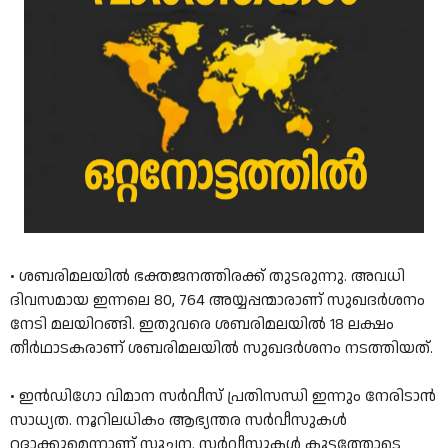
• ശബരിമലയിൽ ഭക്തജനത്തിരക്ക് തുടരുന്നു. അവധി
ദിവസമായ ഇന്നലെ 80, 764 അയ്യപ്പന്മാരാണ് സുഖദർശനം
നേടി മലയിറങ്ങി. ഇതുവരെ ശബരിമലയിൽ 18 ലക്ഷം
തീര്‍ഥാടകരാണ് ശബരിമലയില്‍ സുഖദര്‍ശനം നടത്തിയത്.
• ഇൻഡിഗോ വിമാന സർവീസ് പ്രതിസന്ധി ഇന്നും നേരിടാൻ
സാധ്യത. നൂറിലധികം ആഭ്യന്തര സർവീസുകൾ
റദ്ദാക്കുമെന്നാണ് സൂചന. സർവീസുകൾ കൂട്ടത്തോടെ