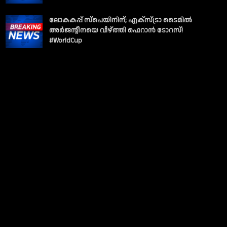
ലോകകപ്പ് സ്പെയിനിന്; എക്സ്ട്രാ ടൈമിൽ
അർജന്റീനയെ വീഴ്ത്തി ഫെറാൻ ടോറസ്!
#WorldCup