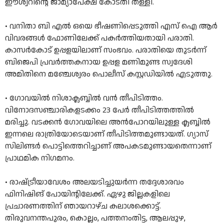
ഈശ്വറിന്റെ ജാമ്യാപേക്ഷ കോടതി തള്ളി.
•
വനിതാ ബി എൽ ഒയെ ഭീഷണിപ്പെടുത്തി എസ് ഐ ആർ
വിവരങ്ങൾ ഫോണിലേക്ക് പകർത്തിയതായി പരാതി.
കാസർകോട് ഉപ്പളയിലാണ് സംഭവം. പരാതിയെ തുടർന്ന്
ബിജെപി പ്രവർത്തകനായ ഉപ്പള മണിമുണ്ട സ്വദേശി
അമിതിനെ മഞ്ചേശ്വരം പൊലീസ് കസ്റ്റഡിയിൽ എടുത്തു.
•
ഗോവയിൽ നിശാക്ലബ്ബിൽ വൻ തീപിടിത്തം.
വിനോദസഞ്ചാരികളടക്കം 23 പേർ തീപിടിത്തത്തിൽ
മരിച്ചു. വടക്കൻ ​ഗോവയിലെ അൻപോറയിലുള്ള ക്ലബ്ബിൽ
ഇന്നലെ രാത്രിയോടെയാണ് തീപിടിത്തമുണ്ടായത്. ​ഗ്യാസ്
സിലിണ്ടർ പൊട്ടിത്തെറിച്ചാണ് അപകടമുണ്ടായതെന്നാണ്
പ്രാഥമിക നി​ഗമനം.
•
രാഷ്‌ട്രീയാവേശം അലയടിച്ചുയർന്ന തദ്ദേശാരവം
ഫിനിഷിങ്‌ പോയിന്റിലേക്ക്‌. ഏഴു ജില്ലകളിലെ
പ്രചാരണത്തിന്‌ ഞായറാഴ്‌ച കലാശക്കൊട്ട്‌.
തിരുവനന്തപുരം, കൊല്ലം, പത്തനംതിട്ട, ആലപ്പുഴ,