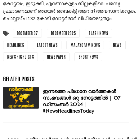
കോട്ടയം, ഇടുക്കി, എറണാകുളം ജില്ലകളിലെ പരസ്യ
പ്രചാരണമാണ്‌ ഞായർ വൈകിട്ട്‌ ആറിന്‌ അവസാനിക്കുക.
ചൊവ്വാഴ്‌ച 1.32 കോടി വോട്ടർമാർ വിധിയെഴുതും.
DECEMBER 07
DECEMBER 2025
FLASH NEWS
HEADLINES
LATEST NEWS
MALAYORAM NEWS
NEWS
NEWS HIGHLIGTS
NEWS PAPER
SHORT NEWS
ഇന്നത്തെ പ്രധാന വാർത്തകൾ
സംഭവങ്ങൾ ഒറ്റ നോട്ടത്തിൽ | 07
ഡിസംബർ 2024 |
#NewsHeadlinesToday