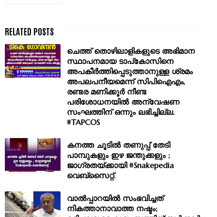
ചെത്ത്‌ തൊഴിലാളികളുടെ അഭിമാന
സ്ഥാപനമായ ടാപ്കോസിനെ
അപകീർത്തിപ്പെടുത്താനുള്ള ശ്രമം
അപലപനീയമെന്ന് സിപിഐഎം,
രണ്ടര മണിക്കൂർ നീണ്ട
പരിശോധനയിൽ അന്വേഷണ
സംഘത്തിന് ഒന്നും ലഭിച്ചില്ല.
#TAPCOS
കനത്ത ചൂടിൽ തണുപ്പ് തേടി
പാമ്പുകളും ഇഴ ജന്തുക്കളും ;
ജാഗ്രതയ്ക്കായി #Snakepedia
വെബ്‌സൈറ്റ്.
വാൽപ്പാറയിൽ സംഭവിച്ചത്
നികത്താനാവാത്ത നഷ്ടം;