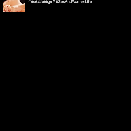
സംഭവിക്കും ? #SexAndWomenLife