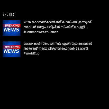
SPORTS
2026 കോമൺവെൽത്ത് ഗെയിംസ്: ഇന്ത്യക്ക്
മെഡൽ നേട്ടം ലവ്പ്രീത് സിംഗിന് വെള്ളി !
#CommonwealthGames
ലോകകപ്പ് സ്പെയിനിന്; എക്സ്ട്രാ ടൈമിൽ
അർജന്റീനയെ വീഴ്ത്തി ഫെറാൻ ടോറസ്!
#WorldCup