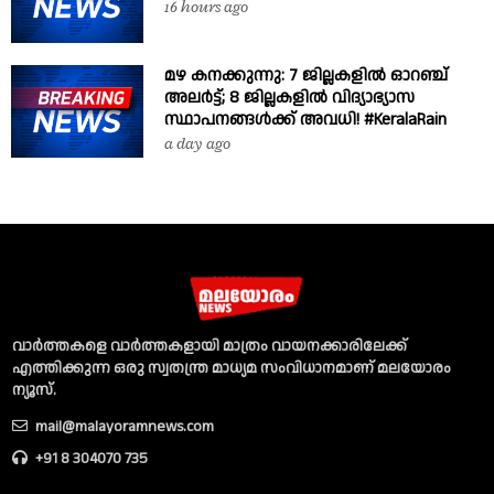
16 hours ago
മഴ കനക്കുന്നു: 7 ജില്ലകളിൽ ഓറഞ്ച്
അലർട്ട്; 8 ജില്ലകളിൽ വിദ്യാഭ്യാസ
സ്ഥാപനങ്ങൾക്ക് അവധി! #KeralaRain
a day ago
വാര്‍ത്തകളെ വാര്‍ത്തകളായി മാത്രം വായനക്കാരിലേക്ക്
എത്തിക്കുന്ന ഒരു സ്വതന്ത്ര മാധ്യമ സംവിധാനമാണ് മലയോരം
ന്യൂസ്‌.
mail@malayoramnews.com
+91 8 304070 735