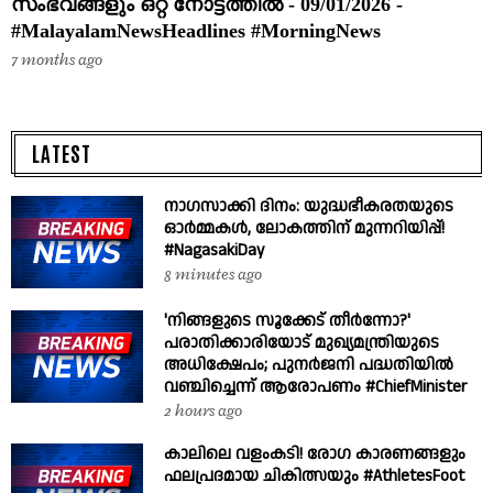
സംഭവങ്ങളും ഒറ്റ നോട്ടത്തിൽ - 09/01/2026 -
#MalayalamNewsHeadlines #MorningNews
7 months ago
LATEST
നാഗസാക്കി ദിനം: യുദ്ധഭീകരതയുടെ
ഓർമ്മകൾ, ലോകത്തിന് മുന്നറിയിപ്പ്!
#NagasakiDay
8 minutes ago
'നിങ്ങളുടെ സൂക്കേട് തീർന്നോ?'
പരാതിക്കാരിയോട് മുഖ്യമന്ത്രിയുടെ
അധിക്ഷേപം; പുനർജനി പദ്ധതിയിൽ
വഞ്ചിച്ചെന്ന് ആരോപണം #ChiefMinister
2 hours ago
കാലിലെ വളംകടി! രോഗ കാരണങ്ങളും
ഫലപ്രദമായ ചികിത്സയും #AthletesFoot