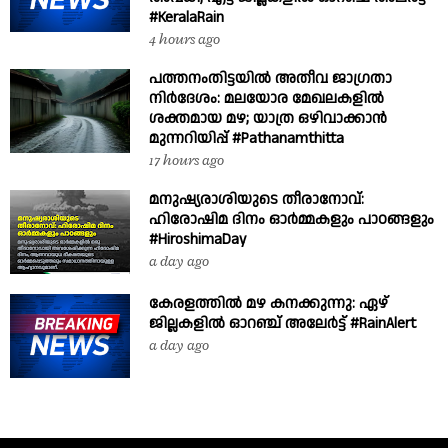
#KeralaRain
4 hours ago
പത്തനംതിട്ടയിൽ അതീവ ജാഗ്രതാ
നിർദേശം: മലയോര മേഖലകളിൽ
ശക്തമായ മഴ; യാത്ര ഒഴിവാക്കാൻ
മുന്നറിയിപ്പ് #Pathanamthitta
17 hours ago
മനുഷ്യരാശിയുടെ തീരാനോവ്:
ഹിരോഷിമ ദിനം ഓർമ്മകളും പാഠങ്ങളും
#HiroshimaDay
a day ago
കേരളത്തിൽ മഴ കനക്കുന്നു: ഏഴ്
ജില്ലകളിൽ ഓറഞ്ച് അലേർട്ട് #RainAlert
a day ago