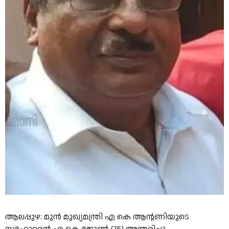
ആലപ്പുഴ: മുൻ മുഖ്യമന്ത്രി എ കെ ആന്റണിയുടെ