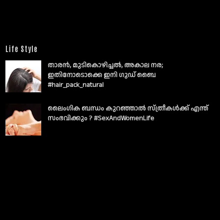
Life Style
താരൻ, മുടികൊഴിച്ചൽ, അകാല നര;
ഇതിനോടൊക്കെ ഇനി ഗുഡ് ബൈ
#hair_pack_natural
ലൈംഗിക ബന്ധം കുറഞ്ഞാല്‍ സ്ത്രീകള്‍ക്ക് എന്ത്
സംഭവിക്കും ? #SexAndWomenLife