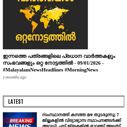
ഇന്നത്തെ പത്രങ്ങളിലെ പ്രധാന വാർത്തകളും
സംഭവങ്ങളും ഒറ്റ നോട്ടത്തിൽ - 09/01/2026 -
#MalayalamNewsHeadlines #MorningNews
7 months ago
LATEST
സംസ്ഥാനത്ത് കനത്ത മഴ തുടരുന്നു; 7
ജില്ലകളിൽ വിദ്യാഭ്യാസ സ്ഥാപനങ്ങൾക്ക്
അവധി, എട്ട് ജില്ലകളിൽ ഓറഞ്ച് അലർട്ട്