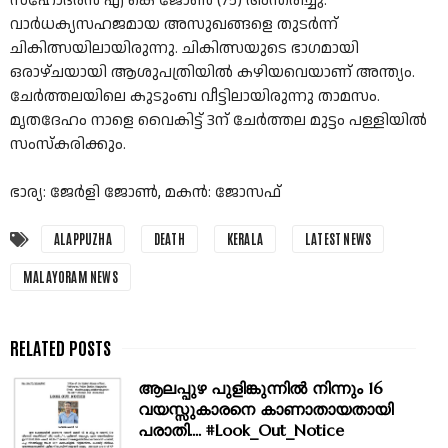
സഹോദരൻ എ കെ ജോൺ (75) അന്തരിച്ചു.
വാർധക്യസഹജമായ അസുഖങ്ങളെ തുടർന്ന്‌
ചികിത്സയിലായിരുന്നു. ചികിത്സയുടെ ഭാഗമായി
ഒരാഴ്ചയായി ആശുപത്രിയിൽ കഴിയവെയാണ്‌ അന്ത്യം.
ചേർത്തലയിലെ കുടുംബ വീട്ടിലായിരുന്നു താമസം.
മൃതദേഹം നാളെ വൈകിട്ട് 3ന് ചേർത്തല മുട്ടം പള്ളിയിൽ
സംസ്‌കരിക്കും.
‌ഭാര്യ: ജേർളി ജോൺ, ‌മകൻ: ജോസഫ്
ALAPPUZHA
DEATH
KERALA
LATEST NEWS
MALAYORAM NEWS
ആലപ്പുഴ പുളിങ്കുന്നിൽ നിന്നും 16
വയസ്സുകാരനെ കാണാതായതായി
പരാതി.... #Look_Out_Notice