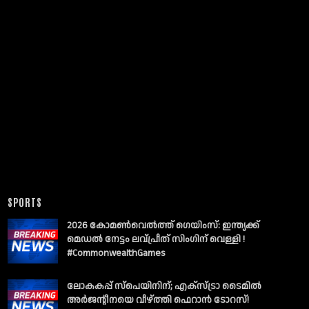
SPORTS
2026 കോമൺവെൽത്ത് ഗെയിംസ്: ഇന്ത്യക്ക്
മെഡൽ നേട്ടം ലവ്പ്രീത് സിംഗിന് വെള്ളി !
#CommonwealthGames
ലോകകപ്പ് സ്പെയിനിന്; എക്സ്ട്രാ ടൈമിൽ
അർജന്റീനയെ വീഴ്ത്തി ഫെറാൻ ടോറസ്!