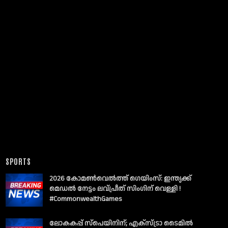
SPORTS
2026 കോമൺവെൽത്ത് ഗെയിംസ്: ഇന്ത്യക്ക്
മെഡൽ നേട്ടം ലവ്പ്രീത് സിംഗിന് വെള്ളി !
#CommonwealthGames
ലോകകപ്പ് സ്പെയിനിന്; എക്സ്ട്രാ ടൈമിൽ