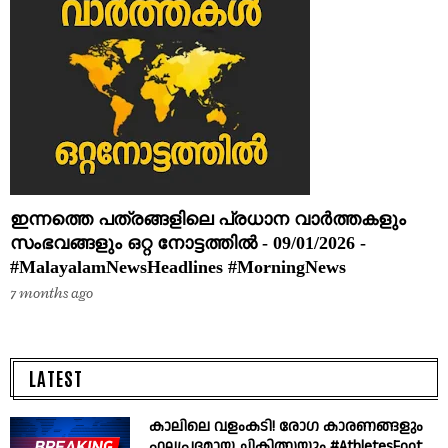
ഇന്നത്തെ പത്രങ്ങളിലെ പ്രധാന വാർത്തകളും
സംഭവങ്ങളും ഒറ്റ നോട്ടത്തിൽ - 09/01/2026 -
#MalayalamNewsHeadlines #MorningNews
7 months ago
LATEST
കാലിലെ വളംകടി! രോഗ കാരണങ്ങളും
ഫലപ്രദമായ ചികിത്സയും #AthletesFoot