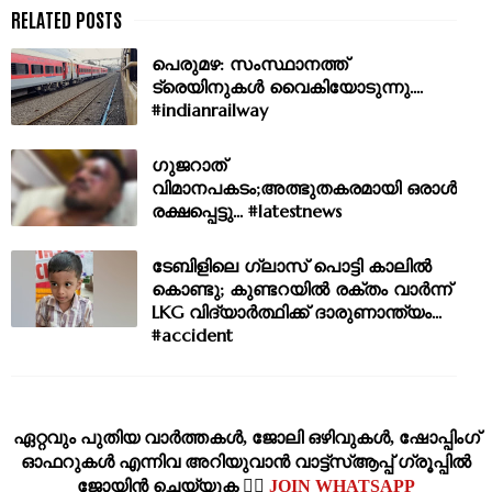
പെരുമഴ: സംസ്ഥാനത്ത്
ട്രെയിനുകൾ വൈകിയോടുന്നു....
#indianrailway
ഗുജറാത്
വിമാനപകടം;അത്ഭുതകരമായി ഒരാൾ
രക്ഷപ്പെട്ടു... #latestnews
ടേബിളിലെ ഗ്ലാസ്‌ പൊട്ടി കാലിൽ
കൊണ്ടു; കുണ്ടറയിൽ രക്തം വാർന്ന്
LKG വിദ്യാർത്ഥിക്ക് ദാരുണാന്ത്യം...
#accident
ഏറ്റവും പുതിയ വാര്‍ത്തകള്‍, ജോലി ഒഴിവുകള്‍, ഷോപ്പിംഗ്‌
ഓഫറുകള്‍ എന്നിവ അറിയുവാന്‍ വാട്ട്സ്ആപ്പ് ഗ്രൂപ്പില്‍
ജോയിന്‍ ചെയ്യുക 👉🏽
JOIN WHATSAPP