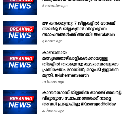
6 minutes ago
മഴ കനക്കുന്നു: 7 ജില്ലകളിൽ ഓറഞ്ച്
അലർട്ട്; 8 ജില്ലകളിൽ വിദ്യാഭ്യാസ
സ്ഥാപനങ്ങൾക്ക് അവധി! #KeralaRain
9 hours ago
കാണാതായ
മത്സ്യത്തൊഴിലാളികൾക്കായുള്ള
തിരച്ചിൽ തുടരുന്നു; കുടുംബങ്ങളുടെ
പ്രതിഷേധം റോഡിൽ, മറുപടി ഇല്ലാതെ
മന്ത്രി. #FishermenSearch
10 hours ago
കാസർഗോഡ് ജില്ലയിൽ ഓറഞ്ച് അലർട്ട്:
വിദ്യാഭ്യാസ സ്ഥാപനങ്ങൾക്ക് നാളെ
അവധി പ്രഖ്യാപിച്ചു #KasaragodHoliday
21 hours ago