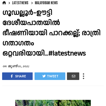
LATESTNEWS
MALAYORAM NEWS
ഗൂഡല്ലൂർ-ഊട്ടി
ദേശീയപാതയിൽ
ഭീഷണിയായി പാറക്കല്ല്; രാത്രി
ഗതാഗതം
ഒറ്റവരിയായി...#latestnews
on
ജൂൺ 01, 2025
SHARE
TWEET