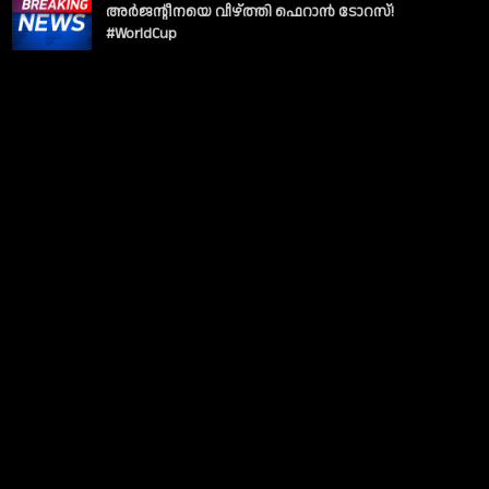
അർജന്റീനയെ വീഴ്ത്തി ഫെറാൻ ടോറസ്!
#WorldCup