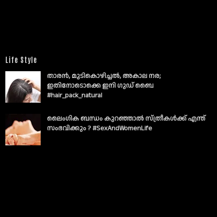
Life Style
താരൻ, മുടികൊഴിച്ചൽ, അകാല നര;
ഇതിനോടൊക്കെ ഇനി ഗുഡ് ബൈ
#hair_pack_natural
ലൈംഗിക ബന്ധം കുറഞ്ഞാല്‍ സ്ത്രീകള്‍ക്ക് എന്ത്
സംഭവിക്കും ? #SexAndWomenLife