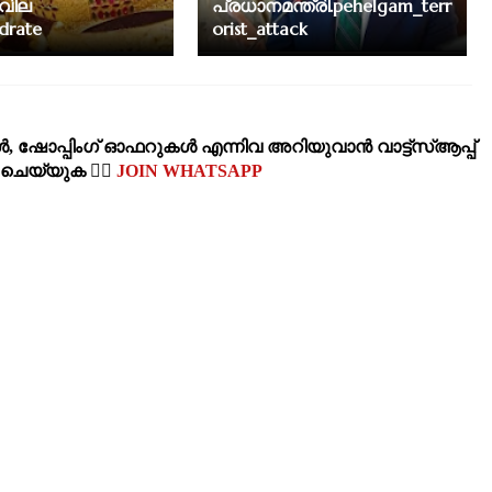
വില
പ്രധാനമന്ത്രി.pehelgam_terr
ldrate
orist_attack
‍, ഷോപ്പിംഗ്‌ ഓഫറുകള്‍ എന്നിവ അറിയുവാന്‍ വാട്ട്സ്ആപ്പ്
‍ ചെയ്യുക 👉🏽
JOIN WHATSAPP