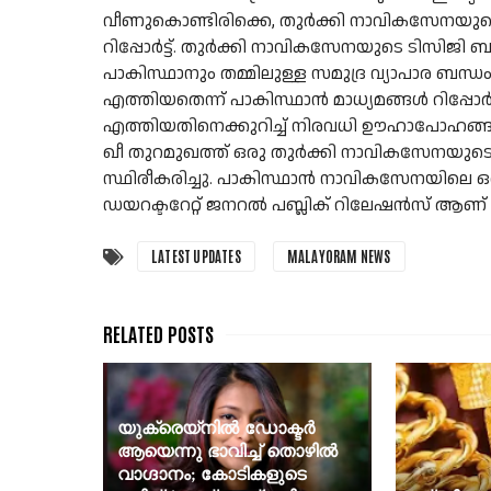
വീണുകൊണ്ടിരിക്കെ, തുർക്കി നാവികസേനയുട
റിപ്പോർട്ട്. തുർക്കി നാവികസേനയുടെ ടിസിജി ബ
പാകിസ്ഥാനും തമ്മിലുള്ള സമുദ്ര വ്യാപാര ബന്ധ
എത്തിയതെന്ന് പാകിസ്ഥാൻ മാധ്യമങ്ങൾ റിപ്പോർട്ട്
എത്തിയതിനെക്കുറിച്ച് നിരവധി ഊഹാപോഹങ്ങളു
ഖീ തുറമുഖത്ത് ഒരു തുർക്കി നാവികസേനയുടെ 
സ്ഥിരീകരിച്ചു. പാകിസ്ഥാൻ നാവികസേനയിലെ ഒരു
ഡയറക്ടറേറ്റ് ജനറൽ പബ്ലിക് റിലേഷൻസ് ആണ് ഇക
LATEST UPDATES
MALAYORAM NEWS
യുക്രെയ്‌നിൽ ഡോക്ടർ
ആയെന്നു ഭാവിച്ച് തൊഴിൽ
വാഗ്ദാനം; കോടികളുടെ