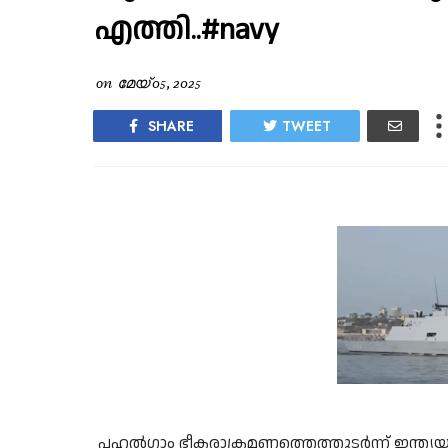
എത്തി..#navy
on
മേയ് 05, 2025
SHARE
TWEET
പഹൽഗാം ഭീകരാക്രമണത്തെത്തുടർന്ന് ഇന്ത്യയ