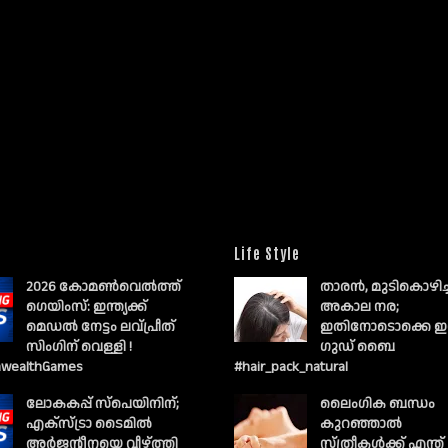
Life Style
2026 കോമൺവെൽത്ത്
താരൻ, മുടികൊഴിച
ഗെയിംസ്: ഇന്ത്യക്ക്
അകാല നര;
മെഡൽ നേട്ടം ലവ്പ്രീത്
ഇതിനോടൊക്കെ ഇ
സിംഗിന് വെള്ളി !
ഗുഡ് ബൈ
wealthGames
#hair_pack_natural
ലോകകപ്പ് സ്പെയിനിന്;
ലൈംഗിക ബന്ധം
എക്സ്ട്രാ ടൈമിൽ
കുറഞ്ഞാല്‍
അർജന്റീനയെ വീഴ്ത്തി
സ്ത്രീകള്‍ക്ക് എന്ത്