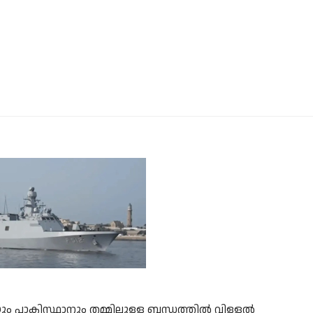
ും പാകിസ്ഥാനും തമ്മിലുള്ള ബന്ധത്തിൽ വിള്ളൽ