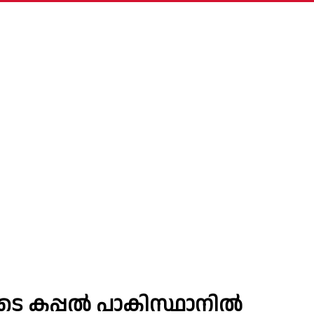
െ കപ്പൽ പാകിസ്ഥാനിൽ