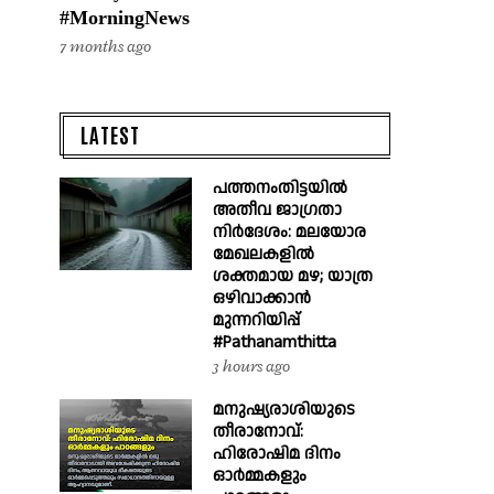
#MorningNews
7 months ago
LATEST
പത്തനംതിട്ടയിൽ
അതീവ ജാഗ്രതാ
നിർദേശം: മലയോര
മേഖലകളിൽ
ശക്തമായ മഴ; യാത്ര
ഒഴിവാക്കാൻ
മുന്നറിയിപ്പ്
#Pathanamthitta
3 hours ago
മനുഷ്യരാശിയുടെ
തീരാനോവ്:
ഹിരോഷിമ ദിനം
ഓർമ്മകളും