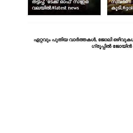
തട്ടിപ്പ്, 'ടേക്ക് ഓഫ്' സിഇഒ
സ്വർണ 
വലയിൽ.#latest news
കൂടി..#go
ഏറ്റവും പുതിയ വാര്‍ത്തകള്‍, ജോലി ഒഴിവുകള്
ഗ്രൂപ്പില്‍ ജോയിന്