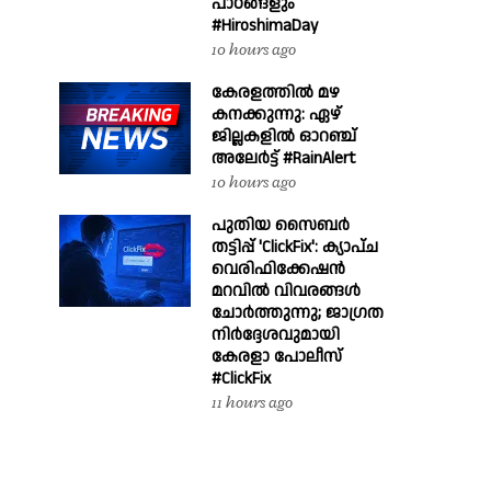
പാഠങ്ങളും
#HiroshimaDay
10 hours ago
കേരളത്തിൽ മഴ
കനക്കുന്നു: ഏഴ്
ജില്ലകളിൽ ഓറഞ്ച്
അലേർട്ട് #RainAlert
10 hours ago
പുതിയ സൈബർ
തട്ടിപ്പ് 'ClickFix': ക്യാപ്ച
വെരിഫിക്കേഷൻ
മറവിൽ വിവരങ്ങൾ
ചോർത്തുന്നു; ജാഗ്രത
നിർദ്ദേശവുമായി
കേരളാ പോലീസ്
#ClickFix
11 hours ago