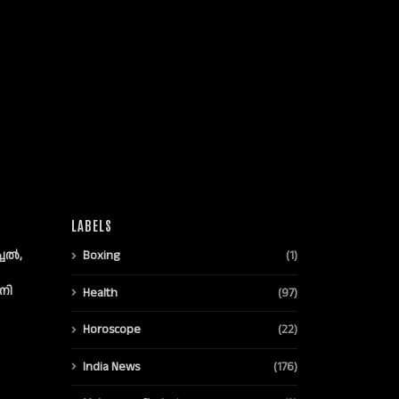
LABELS
്ചൽ,
Boxing
(1)
നി
Health
(97)
Horoscope
(22)
India News
(176)