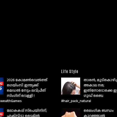
Life Style
2026 കോമൺവെൽത്ത്
താരൻ, മുടികൊഴിച
ഗെയിംസ്: ഇന്ത്യക്ക്
അകാല നര;
മെഡൽ നേട്ടം ലവ്പ്രീത്
ഇതിനോടൊക്കെ ഇ
സിംഗിന് വെള്ളി !
ഗുഡ് ബൈ
wealthGames
#hair_pack_natural
ലോകകപ്പ് സ്പെയിനിന്;
ലൈംഗിക ബന്ധം
എക്സ്ട്രാ ടൈമിൽ
കുറഞ്ഞാല്‍