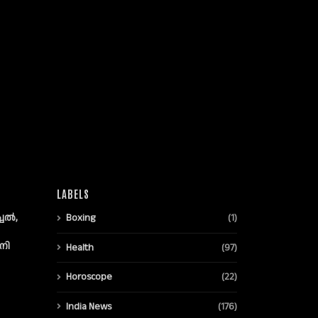
LABELS
്ചൽ,
Boxing
(1)
നി
Health
(97)
Horoscope
(22)
India News
(176)