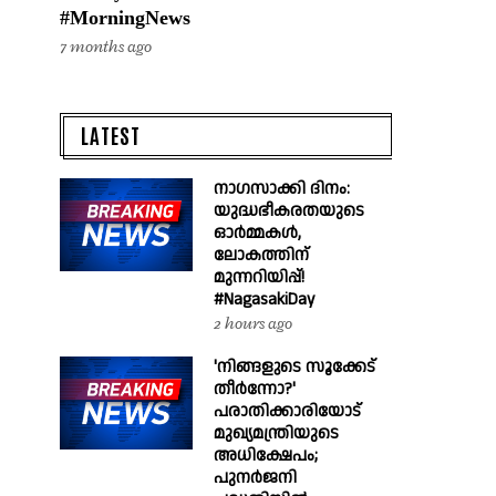
#MorningNews
7 months ago
LATEST
നാഗസാക്കി ദിനം:
യുദ്ധഭീകരതയുടെ
ഓർമ്മകൾ,
ലോകത്തിന്
മുന്നറിയിപ്പ്!
#NagasakiDay
2 hours ago
'നിങ്ങളുടെ സൂക്കേട്
തീർന്നോ?'
പരാതിക്കാരിയോട്
മുഖ്യമന്ത്രിയുടെ
അധിക്ഷേപം;
പുനർജനി