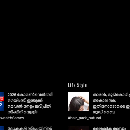
Life Style
2026 കോമൺവെൽത്ത്
താരൻ, മുടികൊഴിച
ഗെയിംസ്: ഇന്ത്യക്ക്
അകാല നര;
മെഡൽ നേട്ടം ലവ്പ്രീത്
ഇതിനോടൊക്കെ ഇ
സിംഗിന് വെള്ളി !
ഗുഡ് ബൈ
wealthGames
#hair_pack_natural
ലോകകപ്പ് സ്പെയിനിന്;
ലൈംഗിക ബന്ധം