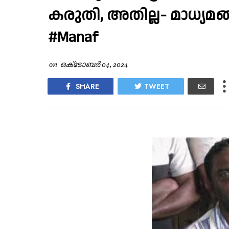
കരുതി, അതില്ല- മാധ്യമങ്ങ
#Manaf
on
ഒക്‌ടോബർ 04, 2024
SHARE
TWEET