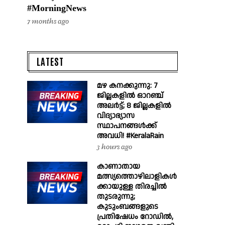
#MorningNews
7 months ago
LATEST
മഴ കനക്കുന്നു: 7
ജില്ലകളിൽ ഓറഞ്ച്
അലർട്ട്; 8 ജില്ലകളിൽ
വിദ്യാഭ്യാസ
സ്ഥാപനങ്ങൾക്ക്
അവധി! #KeralaRain
3 hours ago
കാണാതായ
മത്സ്യത്തൊഴിലാളികൾ
ക്കായുള്ള തിരച്ചിൽ
തുടരുന്നു;
കുടുംബങ്ങളുടെ
പ്രതിഷേധം റോഡിൽ,