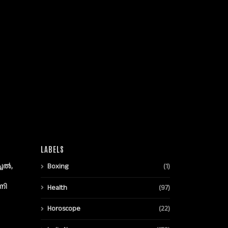
LABELS
്ചൽ,
Boxing
(1)
നി
Health
(97)
Horoscope
(22)