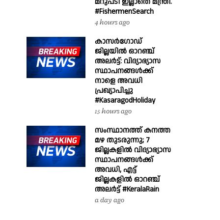
മറുപടി ഇല്ലാതെ മന്ത്രി.
#FishermenSearch
4 hours ago
കാസർഗോഡ്
ജില്ലയിൽ ഓറഞ്ച്
അലർട്ട്: വിദ്യാഭ്യാസ
സ്ഥാപനങ്ങൾക്ക്
നാളെ അവധി
പ്രഖ്യാപിച്ചു
#KasaragodHoliday
15 hours ago
സംസ്ഥാനത്ത് കനത്ത
മഴ തുടരുന്നു; 7
ജില്ലകളിൽ വിദ്യാഭ്യാസ
സ്ഥാപനങ്ങൾക്ക്
അവധി, എട്ട്
ജില്ലകളിൽ ഓറഞ്ച്
അലർട്ട് #KeralaRain
a day ago