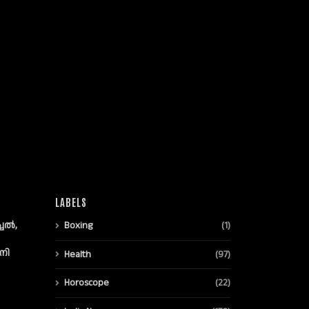
LABELS
്ചൽ,
Boxing
(1)
നി
Health
(97)
Horoscope
(22)