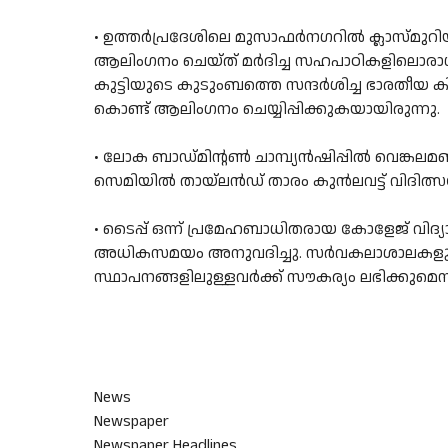
• ഉത്തര്‍പ്രദേശിലെ മുസാഫര്‍നഗറില്‍ ക്ലാസ്മുറി
ആലിംഗനം ചെയ്ത് മര്‍ദിച്ച സഹപാഠികളിലൊരാള്‍. 
കുട്ടിയുടെ കുടുംബത്തെ സന്ദര്‍ശിച്ച ഭാരതീയ 
കൊണ്ട് ആലിംഗനം ചെയ്യിപ്പിക്കുകയായിരുന്നു.
• ലോക ബാഡ്‌മിന്റൺ ചാമ്പ്യൻഷിപ്പിൽ വെങ്കലമ
സെമിയിൽ തായ്‌ലൻഡ്‌ താരം കുൻലവട്ട് വിദിത്
• ടൈപ്പ് ഒന്ന് പ്രമേഹബാധിതരായ കോളേജ്‌ വിദ്
അധികസമയം അനുവദിച്ചു. സർവകലാശാലകളും
സ്ഥാപനങ്ങളിലുള്ളവർക്ക്‌ സൗകര്യം ലഭിക്കുമെന്ന്
News
Newspaper
Newspaper Headlines