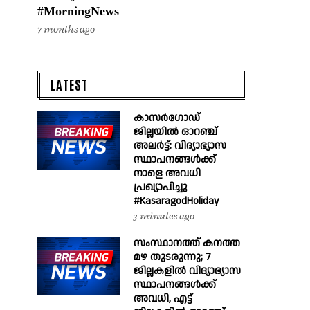
#MorningNews
7 months ago
LATEST
കാസർഗോഡ്
ജില്ലയിൽ ഓറഞ്ച്
അലർട്ട്: വിദ്യാഭ്യാസ
സ്ഥാപനങ്ങൾക്ക്
നാളെ അവധി
പ്രഖ്യാപിച്ചു
#KasaragodHoliday
3 minutes ago
സംസ്ഥാനത്ത് കനത്ത
മഴ തുടരുന്നു; 7
ജില്ലകളിൽ വിദ്യാഭ്യാസ
സ്ഥാപനങ്ങൾക്ക്
അവധി, എട്ട്