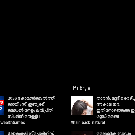
Life Style
2026 കോമൺവെൽത്ത്
താരൻ, മുടികൊഴിച
ഗെയിംസ്: ഇന്ത്യക്ക്
അകാല നര;
മെഡൽ നേട്ടം ലവ്പ്രീത്
ഇതിനോടൊക്കെ ഇ
സിംഗിന് വെള്ളി !
ഗുഡ് ബൈ
wealthGames
#hair_pack_natural
ലോകകപ്പ് സ്പെയിനിന്;
ലൈംഗിക ബന്ധം