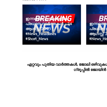
ഇന്നത്തെ പത്രങ്ങളിലെ
പ്രധാന വാർത്തകൾ - 24
ഇന്നത്തെ
ആഗസ്റ്റ് 2023 |
പ്രധാന വ
#News_Headlines
ആഗസ്റ്റ് 
#Short_News
#News_He
ഏറ്റവും പുതിയ വാര്‍ത്തകള്‍, ജോലി ഒഴിവുകള്
ഗ്രൂപ്പില്‍ ജോയിന്