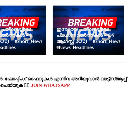
 പത്രങ്ങളിലെ
ഇന്നത്തെ പത്രങ്ങളിലെ
ാർത്തകൾ - 11
പ്രധാന വാർത്തകൾ - 09
2023 | #Short_News
ആഗസ്റ്റ് 2023 | #Short_News
adlines
#News_Headlines
‍, ഷോപ്പിംഗ്‌ ഓഫറുകള്‍ എന്നിവ അറിയുവാന്‍ വാട്ട്സ്ആപ്പ്
‍ ചെയ്യുക 👉🏽
JOIN WHATSAPP