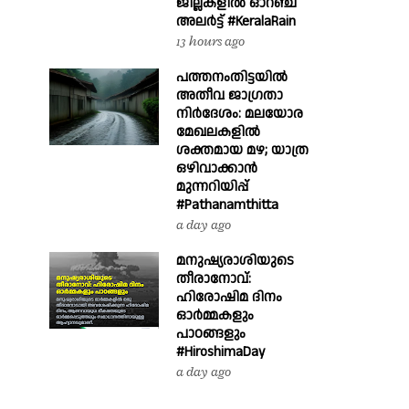
ജില്ലകളിൽ ഓറഞ്ച്
അലർട്ട് #KeralaRain
13 hours ago
പത്തനംതിട്ടയിൽ
അതീവ ജാഗ്രതാ
നിർദേശം: മലയോര
മേഖലകളിൽ
ശക്തമായ മഴ; യാത്ര
ഒഴിവാക്കാൻ
മുന്നറിയിപ്പ്
#Pathanamthitta
a day ago
മനുഷ്യരാശിയുടെ
തീരാനോവ്:
ഹിരോഷിമ ദിനം
ഓർമ്മകളും
പാഠങ്ങളും
#HiroshimaDay
a day ago