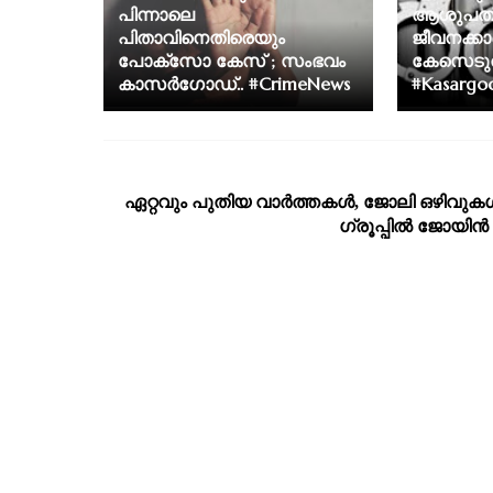
പിന്നാലെ
ആശുപത്
പിതാവിനെതിരെയും
ജീവനക്കാ
പോക്സോ കേസ് ; സംഭവം
കേസെടുത
കാസര്‍ഗോഡ്‌.. #CrimeNews
#Kasargo
ഏറ്റവും പുതിയ വാര്‍ത്തകള്‍, ജോലി ഒഴിവുകള്
ഗ്രൂപ്പില്‍ ജോയിന്