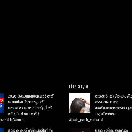
Life Style
2026 കോമൺവെൽത്ത്
താരൻ, മുടികൊഴിച
ഗെയിംസ്: ഇന്ത്യക്ക്
അകാല നര;
മെഡൽ നേട്ടം ലവ്പ്രീത്
ഇതിനോടൊക്കെ ഇ
സിംഗിന് വെള്ളി !
ഗുഡ് ബൈ
wealthGames
#hair_pack_natural
ലോകകപ്പ് സ്പെയിനിന്;
ലൈംഗിക ബന്ധം