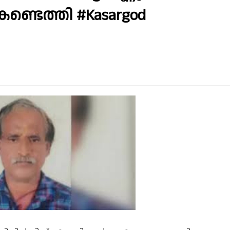
 കണ്ടെത്തി #Kasargod