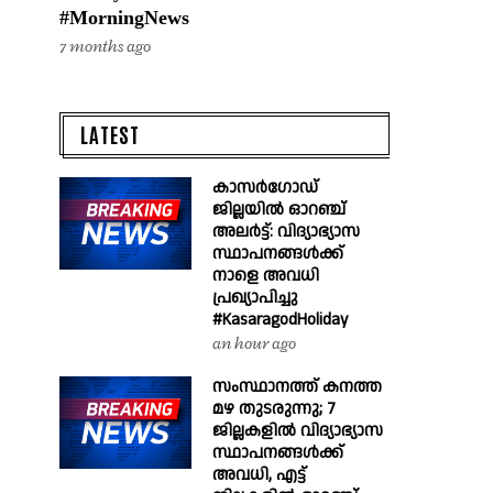
#MorningNews
7 months ago
LATEST
കാസർഗോഡ്
ജില്ലയിൽ ഓറഞ്ച്
അലർട്ട്: വിദ്യാഭ്യാസ
സ്ഥാപനങ്ങൾക്ക്
നാളെ അവധി
പ്രഖ്യാപിച്ചു
#KasaragodHoliday
an hour ago
സംസ്ഥാനത്ത് കനത്ത
മഴ തുടരുന്നു; 7
ജില്ലകളിൽ വിദ്യാഭ്യാസ
സ്ഥാപനങ്ങൾക്ക്
അവധി, എട്ട്