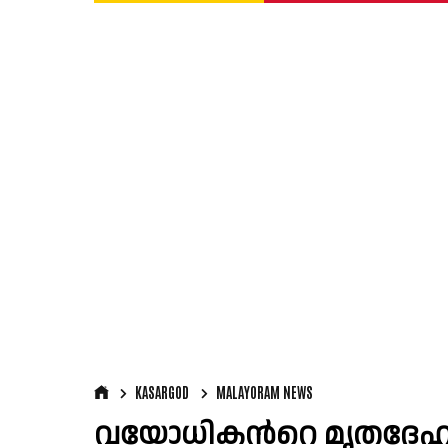
KASARGOD
MALAYORAM NEWS
വയോധികന്‍റെ മൃതദേഹം ന