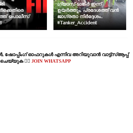
രി
ഗ്യാസ് ടാങ്കർ ഇന്ന്
ർക്കെതിരെ
ഉയർത്തും, പ്രദേശത്ത് വൻ
്ത് പൊലീസ്
ജാഗ്രതാ നിർദ്ദേശം..
d
#Tanker_Accident
‍, ഷോപ്പിംഗ്‌ ഓഫറുകള്‍ എന്നിവ അറിയുവാന്‍ വാട്ട്സ്ആപ്പ്
‍ ചെയ്യുക 👉🏽
JOIN WHATSAPP