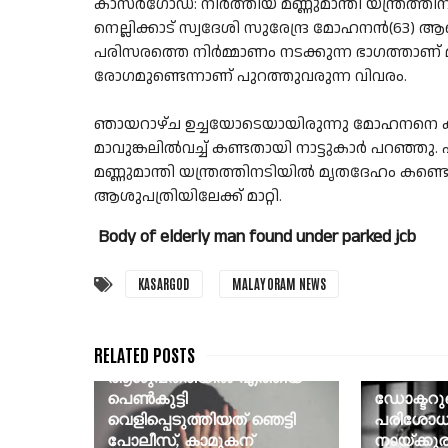
കാസര്‍ഗോഡ്: നിർത്തിയ മണ്ണുമാന്തി യന്ത്രത്
നെല്ലിക്കാട് സ്വദേശി സുരേന്ദ്ര മോഹനൻ(63) 
പരിസരത്തെ നിർമ്മാണം നടക്കുന്ന ഭാഗത്താണ്
രോഗമുണ്ടെന്നാണ് പുറത്തുവരുന്ന വിവരം.
ഞായറാഴ്ച ഉച്ചയോടെയായിരുന്നു മോഹനനെ കാ
മാവുങ്കലിൽവച്ച് കണ്ടതായി നാട്ടുകാർ പറഞ്ഞ
മണ്ണുമാന്തി യന്ത്രത്തിനടിയിൽ മൃതദേഹം കണ്
ആശുപത്രിയിലേക്ക് മാറ്റി.
Body of elderly man found under parked jcb
KASARGOD
MALAYORAM NEWS
ലോഡ്ജില്‍ പീഡന
ശ്രമത്തിനിടെ അമിത
രക്തസ്രാവം,
ആശുപത്രിയില്‍ എത്തിയ
പെണ്‍കുട്ടി
ഡോക്ടറു
വെളിപ്പെടുത്തിയത് ഞെട്ടി
പരിശോധ
പോലീസ്, കാമുകന്
നായ്ക്കു