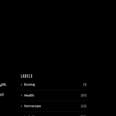
LABELS
്ചൽ,
Boxing
(1)
നി
Health
(97)
Horoscope
(22)