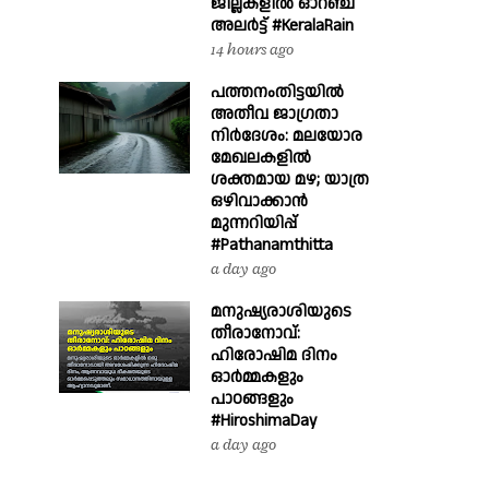
ജില്ലകളിൽ ഓറഞ്ച്
അലർട്ട് #KeralaRain
14 hours ago
പത്തനംതിട്ടയിൽ
അതീവ ജാഗ്രതാ
നിർദേശം: മലയോര
മേഖലകളിൽ
ശക്തമായ മഴ; യാത്ര
ഒഴിവാക്കാൻ
മുന്നറിയിപ്പ്
#Pathanamthitta
a day ago
മനുഷ്യരാശിയുടെ
തീരാനോവ്:
ഹിരോഷിമ ദിനം
ഓർമ്മകളും
പാഠങ്ങളും
#HiroshimaDay
a day ago