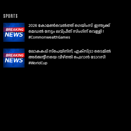
SPORTS
2026 കോമൺവെൽത്ത് ഗെയിംസ്: ഇന്ത്യക്ക്
മെഡൽ നേട്ടം ലവ്പ്രീത് സിംഗിന് വെള്ളി !
#CommonwealthGames
ലോകകപ്പ് സ്പെയിനിന്; എക്സ്ട്രാ ടൈമിൽ
അർജന്റീനയെ വീഴ്ത്തി ഫെറാൻ ടോറസ്!
#WorldCup