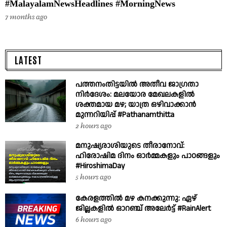
#MalayalamNewsHeadlines #MorningNews
7 months ago
LATEST
പത്തനംതിട്ടയിൽ അതീവ ജാഗ്രതാ
നിർദേശം: മലയോര മേഖലകളിൽ
ശക്തമായ മഴ; യാത്ര ഒഴിവാക്കാൻ
മുന്നറിയിപ്പ് #Pathanamthitta
2 hours ago
മനുഷ്യരാശിയുടെ തീരാനോവ്:
ഹിരോഷിമ ദിനം ഓർമ്മകളും പാഠങ്ങളും
#HiroshimaDay
5 hours ago
കേരളത്തിൽ മഴ കനക്കുന്നു: ഏഴ്
ജില്ലകളിൽ ഓറഞ്ച് അലേർട്ട് #RainAlert
6 hours ago