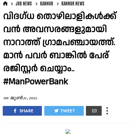
JOB NEWS
KANNUR
KANNUR NEWS
വിദഗ്ധ തൊഴിലാളികൾക്ക്
വൻ അവസരങ്ങളുമായി
നാറാത്ത് ഗ്രാമപഞ്ചായത്ത്.
മാൻ പവർ ബാങ്കിൽ പേര്
രജിസ്റ്റർ ചെയ്യാം..
#ManPowerBank
on
ജൂൺ 21, 2025
SHARE
TWEET