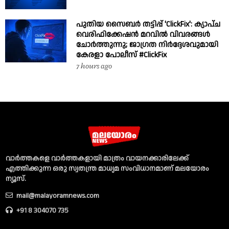
പുതിയ സൈബർ തട്ടിപ്പ് 'ClickFix': ക്യാപ്ച
വെരിഫിക്കേഷൻ മറവിൽ വിവരങ്ങൾ
ചോർത്തുന്നു; ജാഗ്രത നിർദ്ദേശവുമായി
കേരളാ പോലീസ് #ClickFix
7 hours ago
വാര്‍ത്തകളെ വാര്‍ത്തകളായി മാത്രം വായനക്കാരിലേക്ക്
എത്തിക്കുന്ന ഒരു സ്വതന്ത്ര മാധ്യമ സംവിധാനമാണ് മലയോരം
ന്യൂസ്‌.
mail@malayoramnews.com
+91 8 304070 735