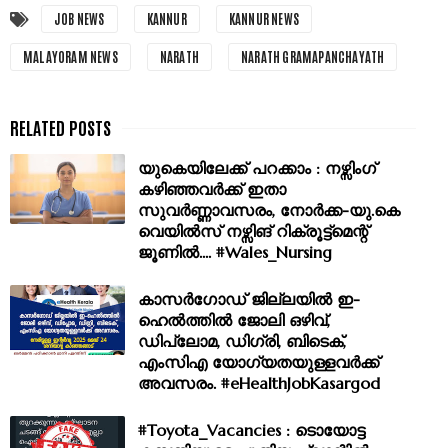
JOB NEWS
KANNUR
KANNUR NEWS
MALAYORAM NEWS
NARATH
NARATH GRAMAPANCHAYATH
യുകെയിലേക്ക് പറക്കാം : നഴ്സിംഗ്
കഴിഞ്ഞവര്‍ക്ക് ഇതാ
സുവര്‍ണ്ണാവസരം, നോര്‍ക്ക-യു.കെ
വെയില്‍സ് നഴ്സിങ് റിക്രൂട്ട്മെന്റ്
ജൂണില്‍.... #Wales_Nursing
കാസർഗോഡ് ജില്ലയിൽ ഇ-
ഹെൽത്തിൽ ജോലി ഒഴിവ്,
ഡിപ്ലോമ, ഡിഗ്രി, ബിടെക്,
എംസിഎ യോഗ്യതയുള്ളവർക്ക്
അവസരം. #eHealthJobKasargod
#Toyota_Vacancies : ടൊയോട്ട