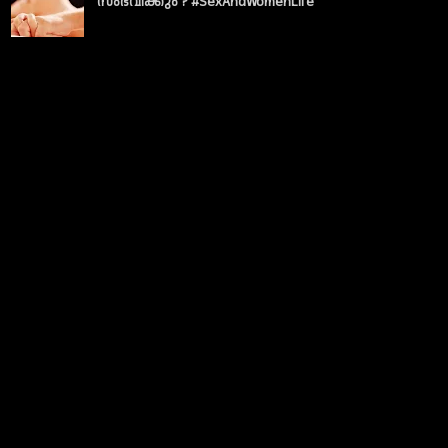
സംഭവിക്കും ? #SexAndWomenLife