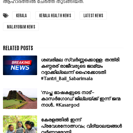
ആഹാരത്തിൽ ചേർത്ത് തുടങ്ങിയത്.
KERALA
KERALA HEALTH NEWS
LATEST NEWS
MALAYORAM NEWS
ശബരിമല സ്വർണ്ണക്കൊള്ള: തന്ത്രി
കണ്ഠരര് രാജീവരുടെ ജാമ്യം
റദ്ദാക്കില്ലെന്ന് ഹൈക്കോടതി
#Tantri_Bail_Sabarimala
'സപ്ത ഭാഷകളുടെ നാട്'–
കാസർഗോഡ് ജില്ലയ്ക്ക് ഇന്ന് ജന്മ
നാൾ.. #Kasargod
കേരളത്തിൽ ഇന്ന്
പ്രവേശനോത്സവം; വിദ്യാലയങ്ങൾ
വർണ്ണാഭമായി