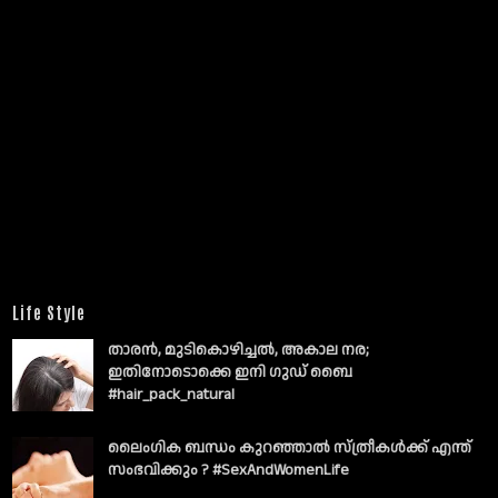
Life Style
താരൻ, മുടികൊഴിച്ചൽ, അകാല നര;
ഇതിനോടൊക്കെ ഇനി ഗുഡ് ബൈ
#hair_pack_natural
ലൈംഗിക ബന്ധം കുറഞ്ഞാല്‍ സ്ത്രീകള്‍ക്ക് എന്ത്
സംഭവിക്കും ? #SexAndWomenLife