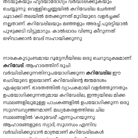
തടയുകയും ഹൃദയാരോഗ്യം വർദ്ധിപ്പിക്കുകയും
ചെയ്യുന്നു. വെള്ളിച്ചെണ്ണയിൽ കറിവേപ്പില ചേ‍ർത്ത്
ചൂടാക്കി തലയിൽ തേക്കുന്നത് മുടിയുടെ വള‍ർച്ചക്ക്
നല്ലതാണ്. കറിവേപ്പിലയും മഞ്ഞളും അരച്ച് പുരട്ടിയാൽ
പുഴുക്കടി വിട്ടുമാറും. കാൽപ്പാദം വിണ്ടു കീറുന്നത്
ഒഴിവാക്കാൻ വേപ്പ് സഹായിക്കുന്നു
നാരകകുടുംബമായ റൂട്ടേസീയിലെ ഒരു ചെറുവൃക്ഷമാണ്
കറിവേപ്പ്
. ആഹാരത്തിന്‌ രുചി
വർദ്ധിപ്പിക്കുന്നതിനുപയോഗിക്കുന്ന
കറിവേപ്പില
ഈ
ചെടിയുടെ ഇലയാണ്. കറിവേപ്പിന്റെ ജന്മദേശം
ഏഷ്യയാണ്. ഭാരതത്തിൽ വ്യാപകമായി വളർത്തുന്നതും
ഉപയോഗിക്കുന്നതുമായ കറിവേപ്പില, ഇന്ത്യയിലെ മിക്ക
സ്ഥലങ്ങളിലുമുള്ള പാചകങ്ങളിൽ ഉപയോഗിക്കുന്ന ഒരു
സുഗന്ധവ്യഞ്ജനമാണ്. മധ്യകേരളത്തിലെ ചില
സ്ഥലങ്ങളിൽ 'കരുവേപ്പ്' എന്നുപറയുന്നു.
ആഹാരങ്ങളുടെ സ്വാദ്, സുഗന്ധം എന്നിവ
വർദ്ധിപ്പിക്കുവാൻ മാത്രമാണ് കറിവേപ്പിലകൾ