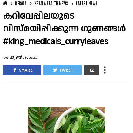
KERALA
KERALA HEALTH NEWS
LATEST NEWS
കറിവേപ്പിലയുടെ
വിസ്മയിപ്പിക്കുന്ന ഗുണങ്ങൾ
#king_medicals_curryleaves
on
ജൂൺ 26, 2025
SHARE
TWEET