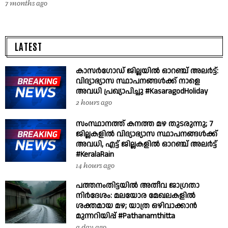
7 months ago
LATEST
കാസർഗോഡ് ജില്ലയിൽ ഓറഞ്ച് അലർട്ട്:
വിദ്യാഭ്യാസ സ്ഥാപനങ്ങൾക്ക് നാളെ
അവധി പ്രഖ്യാപിച്ചു #KasaragodHoliday
2 hours ago
സംസ്ഥാനത്ത് കനത്ത മഴ തുടരുന്നു; 7
ജില്ലകളിൽ വിദ്യാഭ്യാസ സ്ഥാപനങ്ങൾക്ക്
അവധി, എട്ട് ജില്ലകളിൽ ഓറഞ്ച് അലർട്ട്
#KeralaRain
14 hours ago
പത്തനംതിട്ടയിൽ അതീവ ജാഗ്രതാ
നിർദേശം: മലയോര മേഖലകളിൽ
ശക്തമായ മഴ; യാത്ര ഒഴിവാക്കാൻ
മുന്നറിയിപ്പ് #Pathanamthitta
a day ago