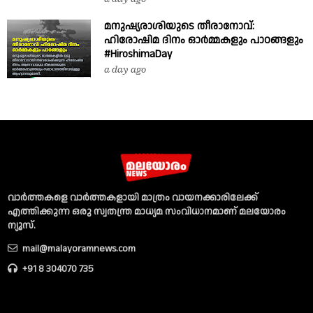
മനുഷ്യരാശിയുടെ തീരാനോവ്:
ഹിരോഷിമ ദിനം ഓർമ്മകളും പാഠങ്ങളും
#HiroshimaDay
a day ago
വാര്‍ത്തകളെ വാര്‍ത്തകളായി മാത്രം വായനക്കാരിലേക്ക്
എത്തിക്കുന്ന ഒരു സ്വതന്ത്ര മാധ്യമ സംവിധാനമാണ് മലയോരം
ന്യൂസ്‌.
mail@malayoramnews.com
+91 8 304070 735