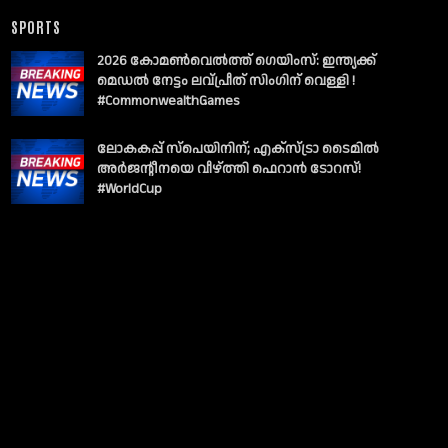
SPORTS
2026 കോമൺവെൽത്ത് ഗെയിംസ്: ഇന്ത്യക്ക്
മെഡൽ നേട്ടം ലവ്പ്രീത് സിംഗിന് വെള്ളി !
#CommonwealthGames
ലോകകപ്പ് സ്പെയിനിന്; എക്സ്ട്രാ ടൈമിൽ
അർജന്റീനയെ വീഴ്ത്തി ഫെറാൻ ടോറസ്!
#WorldCup