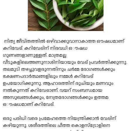
നിത്യ ജീവിതത്തിൽ ഒഴിവാക്കുവാനാകാത്ത ഔഷധമാണ്
കറിവേപ്പ്. കറിവേപ്പിന് നിരവധി ഒൗഷധ
ഗുണങ്ങളാണുള്ളത്. മാത്രമല്ല
വീടുകളിലെഅണുനാശിനിയായും വേപ്പ് പ്രവർത്തിക്കുന്നു.
തലമുടി തഴച്ചുവളരുന്നതിനും ച‍ർമ്മ രോഗങ്ങൾക്കും
ഭക്ഷണപദാ‍ർത്ഥങ്ങളിലും നമ്മൾ കറിവേപ്പ്
ഉപയോഗിക്കുന്നു. ആഹാരത്തിന് രുചിയും മണവും
നൽകുന്നത് കറിവേപ്പാണ്. വയറ് സംബന്ധമായ
അസുഖങ്ങൾക്കും, നേത്രരോഗങ്ങൾക്കും ഉത്തമ
ഒൗഷധമാണ് കറിവേപ്പ്.
ഒരു പരിധി വരെ പ്രമേഹത്തെ നിയന്ത്രിക്കാൻ വേപ്പിന്
കഴിയുന്നു. ശരീരത്തിലെ ചീത്ത കൊളസ്ട്രോളിനെ