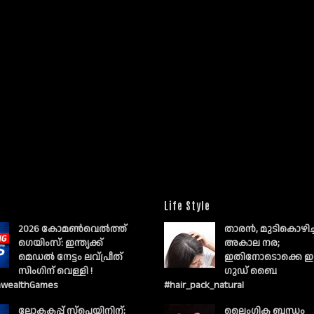
Life Style
2026 കോമൺവെൽത്ത്
താരൻ, മുടികൊഴിച
ഗെയിംസ്: ഇന്ത്യക്ക്
അകാല നര;
മെഡൽ നേട്ടം ലവ്പ്രീത്
ഇതിനോടൊക്കെ ഇ
സിംഗിന് വെള്ളി !
ഗുഡ് ബൈ
wealthGames
#hair_pack_natural
ലോകകപ്പ് സ്പെയിനിന്;
ലൈംഗിക ബന്ധം