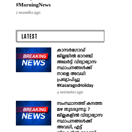
#MorningNews
7 months ago
LATEST
കാസർഗോഡ്
ജില്ലയിൽ ഓറഞ്ച്
അലർട്ട്: വിദ്യാഭ്യാസ
സ്ഥാപനങ്ങൾക്ക്
നാളെ അവധി
പ്രഖ്യാപിച്ചു
#KasaragodHoliday
4 minutes ago
സംസ്ഥാനത്ത് കനത്ത
മഴ തുടരുന്നു; 7
ജില്ലകളിൽ വിദ്യാഭ്യാസ
സ്ഥാപനങ്ങൾക്ക്
അവധി, എട്ട്