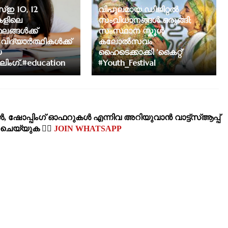
ഇ 10, 12
വിപുലമായ ഡിജിറ്റൽ
കളിലെ
സംവിധാനങ്ങൾ ഒരുങ്ങി;
ലങ്ങൾക്ക്
സംസ്ഥാന സ്കൂള്‍
ിദ്യാര്‍ത്ഥികള്‍ക്ക്
കലോല്‍സവം
യ
ഹൈടെക്കാക്കി ‘കൈറ്റ്'
ഗ്..#education
#Youth_Festival
‍, ഷോപ്പിംഗ്‌ ഓഫറുകള്‍ എന്നിവ അറിയുവാന്‍ വാട്ട്സ്ആപ്പ്
‍ ചെയ്യുക 👉🏽
JOIN WHATSAPP