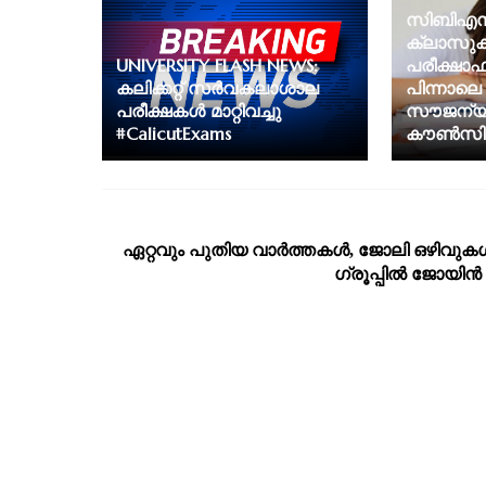
സിബിഎസ്
ക്ലാസു
UNIVERSITY FLASH NEWS:
പരീക്ഷാഫ
കലിക്കറ്റ് സർവകലാശാല
പിന്നാലെ വ
പരീക്ഷകൾ മാറ്റിവച്ചു
സൗജന്
#CalicutExams
കൗൺസിലിം
ഏറ്റവും പുതിയ വാര്‍ത്തകള്‍, ജോലി ഒഴിവുകള്
ഗ്രൂപ്പില്‍ ജോയിന്