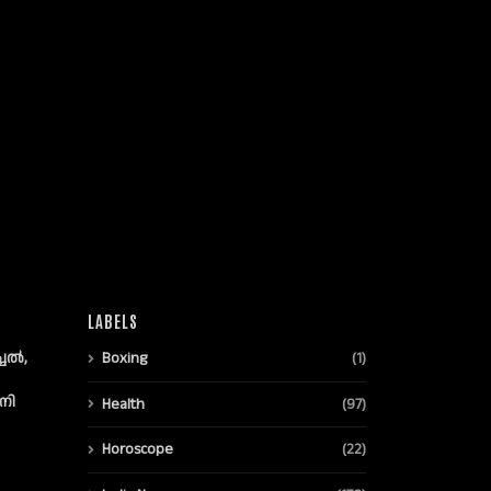
LABELS
്ചൽ,
Boxing
(1)
നി
Health
(97)
Horoscope
(22)