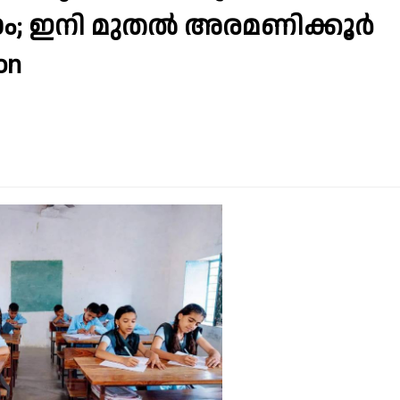
യാം; ഇനി മുതൽ അരമണിക്കൂർ
on