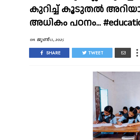
കുറിച്ച് കൂടുതൽ അറി
അധികം പഠനം... #educati
on
ജൂൺ 11, 2025
SHARE
TWEET