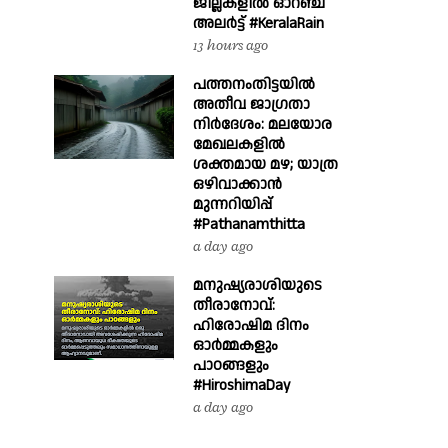
ജില്ലകളിൽ ഓറഞ്ച്
അലർട്ട് #KeralaRain
13 hours ago
പത്തനംതിട്ടയിൽ
അതീവ ജാഗ്രതാ
നിർദേശം: മലയോര
മേഖലകളിൽ
ശക്തമായ മഴ; യാത്ര
ഒഴിവാക്കാൻ
മുന്നറിയിപ്പ്
#Pathanamthitta
a day ago
മനുഷ്യരാശിയുടെ
തീരാനോവ്:
ഹിരോഷിമ ദിനം
ഓർമ്മകളും
പാഠങ്ങളും
#HiroshimaDay
a day ago