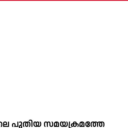
െ പുതിയ സമയക്രമത്തേ