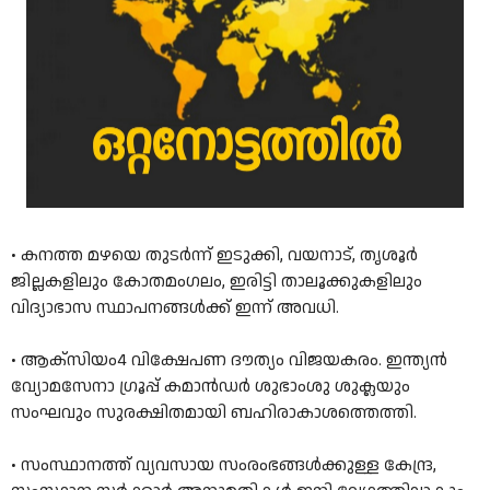
• കനത്ത മഴയെ തുടര്‍ന്ന് ഇടുക്കി, വയനാട്, തൃശൂര്‍
ജില്ലകളിലും കോതമംഗലം, ഇരിട്ടി താലൂക്കുകളിലും
വിദ്യാഭാസ സ്ഥാപനങ്ങള്‍ക്ക് ഇന്ന് അവധി.
• ആക്‌സിയം4 വിക്ഷേപണ ദൗത്യം വിജയകരം. ഇന്ത്യൻ
വ്യോമസേനാ ഗ്രൂപ്പ്‌ കമാൻഡർ ശുഭാംശു ശുക്ലയും
സംഘവും സുരക്ഷിതമായി ബഹിരാകാശത്തെത്തി.
• സംസ്ഥാനത്ത്‌ വ്യവസായ സംരംഭങ്ങൾക്കുള്ള കേന്ദ്ര,