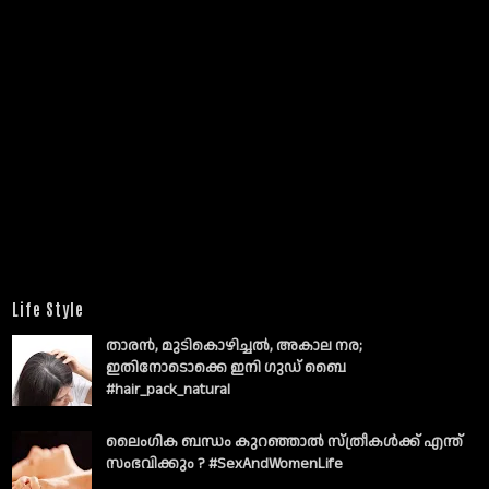
Life Style
താരൻ, മുടികൊഴിച്ചൽ, അകാല നര;
ഇതിനോടൊക്കെ ഇനി ഗുഡ് ബൈ
#hair_pack_natural
ലൈംഗിക ബന്ധം കുറഞ്ഞാല്‍ സ്ത്രീകള്‍ക്ക് എന്ത്
സംഭവിക്കും ? #SexAndWomenLife