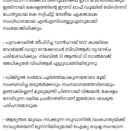
സംസ്ഥാന സർക്കാർ അനുമതികൾ ഇനി വേഗത്തിലാകും.
ഇതിനായി കേരളത്തിന്റെ ഈസ് ഓഫ് ഡൂയിങ് ബിസിനസ്
പോർട്ടലായ കെ സ്വിഫ്റ്റ്, ദേശീയ ഏകജാലക
സംവിധാനമായ എൻഎസ്ഡബ്ല്യുഎസുമായി
സംയോജിപ്പിക്കും.
• പുറംകടലിൽ തീപിടിച്ച ‘വാൻഹായ്‌ 503’ കപ്പലിലെ
വോയേജ്‌ ഡാറ്റാ റെക്കോഡർ (വിഡിആർ) വ്യാഴാഴ്‌ച
പരിശോധിക്കും. നിലവിൽ ടി ആൻഡ്‌ ടി സാൽവേജ്‌
അധികൃതർ വിഡിആർ ഏറ്റുവാങ്ങിയിരുന്നു.
• ഡിജിറ്റൽ സർവേ പൂർത്തിയാകുന്നതോടെ ഭൂമി
സംബന്ധിച്ച ഒരുതർക്കവും സംസ്ഥാനത്തെവിടെയും
ഉണ്ടാകില്ലെന്ന്‌ മുഖ്യമന്ത്രി പിണറായി വിജയൻ. കേരളം
നേരിടുന്ന വലിയ പ്രശ്‌നത്തിനാണ്‌ ഇതോടെ ശാശ്വത
പരിഹാരമാവുക.
• ആഭ്യന്തര യുദ്ധം നടക്കുന്ന സുഡാനില്‍ വംശഹത്യയ്ക്ക്
സാധ്യതയെന്ന് മുന്നറിയിപ്പുമായി ഐക്യ രാഷ്ട്ര സംഘടന .