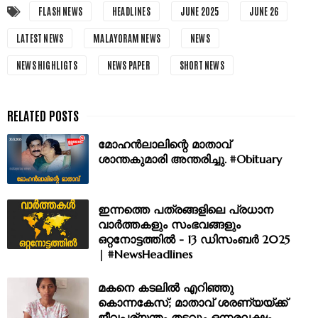
FLASH NEWS
HEADLINES
JUNE 2025
JUNE 26
LATEST NEWS
MALAYORAM NEWS
NEWS
NEWS HIGHLIGTS
NEWS PAPER
SHORT NEWS
മോഹൻലാലിന്റെ മാതാവ്
ശാന്തകുമാരി അന്തരിച്ചു. #Obituary
ഇന്നത്തെ പത്രങ്ങളിലെ പ്രധാന
വാർത്തകളും സംഭവങ്ങളും
ഒറ്റനോട്ടത്തിൽ - 13 ഡിസംബർ 2025
| #NewsHeadlines
മകനെ കടലിൽ എറിഞ്ഞു
കൊന്നകേസ്; മാതാവ് ശരണ്യയ്ക്ക്
ജീവപര്യന്തം തടവും ഒന്നരലക്ഷം