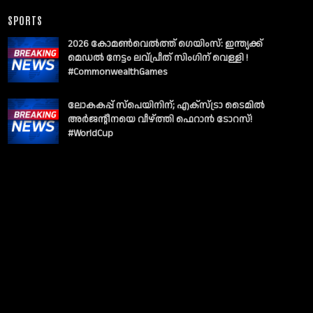
SPORTS
2026 കോമൺവെൽത്ത് ഗെയിംസ്: ഇന്ത്യക്ക്
മെഡൽ നേട്ടം ലവ്പ്രീത് സിംഗിന് വെള്ളി !
#CommonwealthGames
ലോകകപ്പ് സ്പെയിനിന്; എക്സ്ട്രാ ടൈമിൽ
അർജന്റീനയെ വീഴ്ത്തി ഫെറാൻ ടോറസ്!
#WorldCup