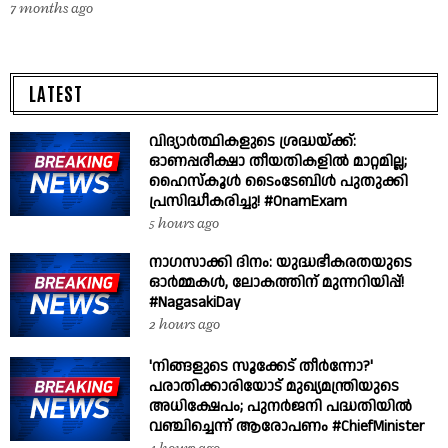
7 months ago
LATEST
വിദ്യാർത്ഥികളുടെ ശ്രദ്ധയ്ക്ക്:
ഓണപ്പരീക്ഷാ തീയതികളിൽ മാറ്റമില്ല;
ഹൈസ്കൂൾ ടൈംടേബിൾ പുതുക്കി
പ്രസിദ്ധീകരിച്ചു! #OnamExam
5 hours ago
നാഗസാക്കി ദിനം: യുദ്ധഭീകരതയുടെ
ഓർമ്മകൾ, ലോകത്തിന് മുന്നറിയിപ്പ്!
#NagasakiDay
2 hours ago
'നിങ്ങളുടെ സൂക്കേട് തീർന്നോ?'
പരാതിക്കാരിയോട് മുഖ്യമന്ത്രിയുടെ
അധിക്ഷേപം; പുനർജനി പദ്ധതിയിൽ
വഞ്ചിച്ചെന്ന് ആരോപണം #ChiefMinister