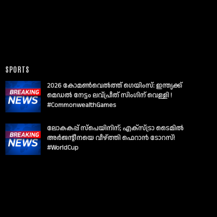
SPORTS
2026 കോമൺവെൽത്ത് ഗെയിംസ്: ഇന്ത്യക്ക്
മെഡൽ നേട്ടം ലവ്പ്രീത് സിംഗിന് വെള്ളി !
#CommonwealthGames
ലോകകപ്പ് സ്പെയിനിന്; എക്സ്ട്രാ ടൈമിൽ
അർജന്റീനയെ വീഴ്ത്തി ഫെറാൻ ടോറസ്!
#WorldCup