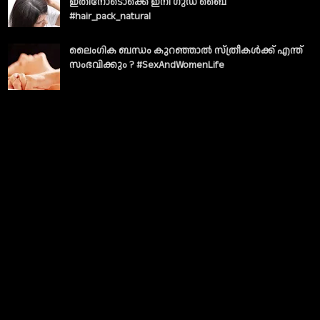
ഇതിനോടൊക്കെ ഇനി ഗുഡ് ബൈ
#hair_pack_natural
ലൈംഗിക ബന്ധം കുറഞ്ഞാല്‍ സ്ത്രീകള്‍ക്ക് എന്ത്
സംഭവിക്കും ? #SexAndWomenLife