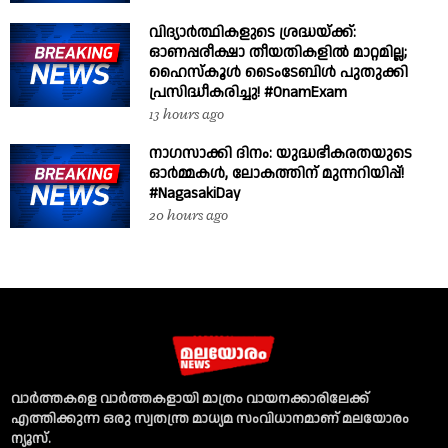
വിദ്യാർത്ഥികളുടെ ശ്രദ്ധയ്ക്ക്:
ഓണപ്പരീക്ഷാ തീയതികളിൽ മാറ്റമില്ല;
ഹൈസ്കൂൾ ടൈംടേബിൾ പുതുക്കി
പ്രസിദ്ധീകരിച്ചു! #OnamExam
13 hours ago
നാഗസാക്കി ദിനം: യുദ്ധഭീകരതയുടെ
ഓർമ്മകൾ, ലോകത്തിന് മുന്നറിയിപ്പ്!
#NagasakiDay
20 hours ago
വാര്‍ത്തകളെ വാര്‍ത്തകളായി മാത്രം വായനക്കാരിലേക്ക്
എത്തിക്കുന്ന ഒരു സ്വതന്ത്ര മാധ്യമ സംവിധാനമാണ് മലയോരം
ന്യൂസ്‌.