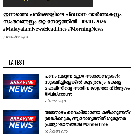
ഇന്നത്തെ പത്രങ്ങളിലെ പ്രധാന വാർത്തകളും
സംഭവങ്ങളും ഒറ്റ നോട്ടത്തിൽ - 09/01/2026 -
#MalayalamNewsHeadlines #MorningNews
7 months ago
LATEST
പണം വരുന്ന മ്യൂൾ അക്കൗണ്ടുകൾ:
സൂക്ഷിച്ചില്ലെങ്കിൽ കുടുങ്ങും! കേരള
പോലീസിന്റെ അതീവ ജാഗ്രതാ നിർദ്ദേശം
#MuleAccount
2 hours ago
അത്താഴം വൈകിയാണോ കഴിക്കുന്നത്?
ശ്രദ്ധിക്കുക, ആരോഗ്യത്തിന് ഗുരുതര
പ്രത്യാഘാതങ്ങൾ! #DinnerTime
10 hours ago