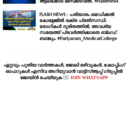
ആലക്കോട് മണക്കടവിൽ.. #FlashNews
FLASH NEWS : പരിയാരം മെഡിക്കൽ
കോളേജിൽ രക്ത പ്രതിസന്ധി:
രോഗികൾ ദുരിതത്തിൽ, അവശ്യ
സമയത്ത് പ്രവർത്തിക്കാതെ ബ്ലഡ്
ബാങ്കും. #Pariyaram_MedicalCollege
ഏറ്റവും പുതിയ വാര്‍ത്തകള്‍, ജോലി ഒഴിവുകള്‍, ഷോപ്പിംഗ്‌
ഓഫറുകള്‍ എന്നിവ അറിയുവാന്‍ വാട്ട്സ്ആപ്പ് ഗ്രൂപ്പില്‍
ജോയിന്‍ ചെയ്യുക 👉🏽
JOIN WHATSAPP