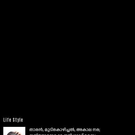
Life Style
താരൻ, മുടികൊഴിച്ചൽ, അകാല നര;