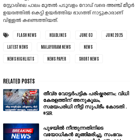
സ്റ്റോപ്പിലെ പാലം മുതൽ പടുവളം റോഡ് വരെ അഞ്ച് മീറ്റര്‍
ഉയരത്തിൽ കെട്ടി ഉയർത്തിയ ഭാഗത്ത് നാട്ടുകാരാണ്
വിള്ളൽ കണ്ടെത്തിയത്.
FLASH NEWS
HEADLINES
JUNE 03
JUNE 2025
LATEST NEWS
MALAYORAM NEWS
NEWS
NEWS HIGHLIGTS
NEWS PAPER
SHORT NEWS
തീവ്ര വോട്ടർപട്ടിക പരിഷ്കരണം; വിധി
കേരളത്തിന് അനുകൂലം,
സമയപരിധി നീട്ടി സുപ്രീം കോടതി .
#SIR
പുഴയിൽ നീന്തുന്നതിനിടെ
വയോധികൻ മുങ്ങിമരിച്ചു, സംഭവം