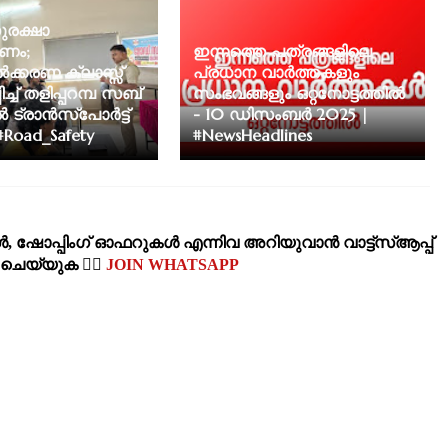
രക്ഷാ
ണം;
ഇന്നത്തെ പത്രങ്ങളിലെ
കരണ ക്ലാസ്സ്
പ്രധാന വാർത്തകളും
ച്ച് തളിപ്പറമ്പ സബ്
സംഭവങ്ങളും ഒറ്റനോട്ടത്തിൽ
ട്രാൻസ്പോർട്ട്
- 10 ഡിസംബർ 2025 |
Road_Safety
#NewsHeadlines
‍, ഷോപ്പിംഗ്‌ ഓഫറുകള്‍ എന്നിവ അറിയുവാന്‍ വാട്ട്സ്ആപ്പ്
‍ ചെയ്യുക 👉🏽
JOIN WHATSAPP