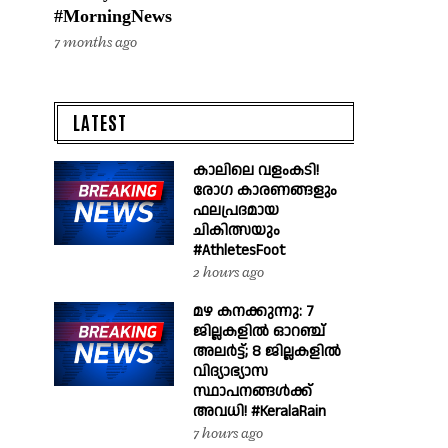
#MorningNews
7 months ago
LATEST
കാലിലെ വളംകടി!
രോഗ കാരണങ്ങളും
ഫലപ്രദമായ
ചികിത്സയും
#AthletesFoot
2 hours ago
മഴ കനക്കുന്നു: 7
ജില്ലകളിൽ ഓറഞ്ച്
അലർട്ട്; 8 ജില്ലകളിൽ
വിദ്യാഭ്യാസ
സ്ഥാപനങ്ങൾക്ക്
അവധി! #KeralaRain
7 hours ago