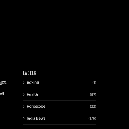
LABELS
്ചൽ,
Boxing
(1)
നി
Health
(97)
Horoscope
(22)
India News
(176)