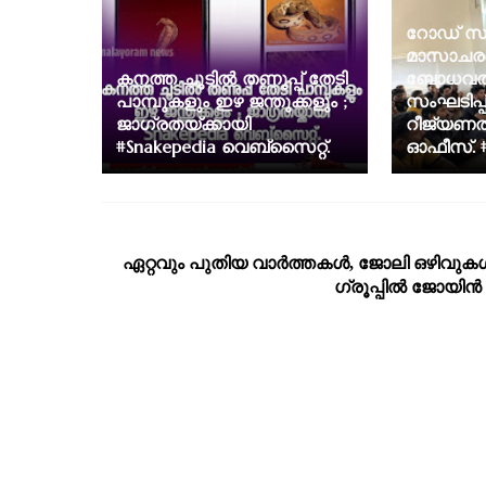
റോഡ് സു
മാസാചര
കനത്ത ചൂടിൽ തണുപ്പ് തേടി
ബോധവൽക്
പാമ്പുകളും ഇഴ ജന്തുക്കളും ;
സംഘടിപ്പി
ജാഗ്രതയ്ക്കായി
റീജ്യണൽ 
#Snakepedia വെബ്‌സൈറ്റ്.
ഓഫീസ്. #
ഏറ്റവും പുതിയ വാര്‍ത്തകള്‍, ജോലി ഒഴിവുകള്
ഗ്രൂപ്പില്‍ ജോയിന്