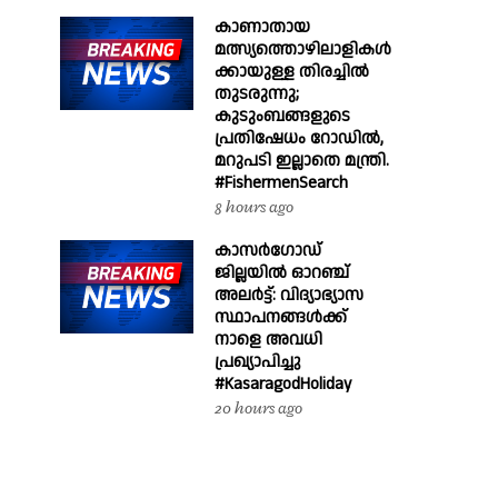
കാണാതായ
മത്സ്യത്തൊഴിലാളികൾ
ക്കായുള്ള തിരച്ചിൽ
തുടരുന്നു;
കുടുംബങ്ങളുടെ
പ്രതിഷേധം റോഡിൽ,
മറുപടി ഇല്ലാതെ മന്ത്രി.
#FishermenSearch
8 hours ago
കാസർഗോഡ്
ജില്ലയിൽ ഓറഞ്ച്
അലർട്ട്: വിദ്യാഭ്യാസ
സ്ഥാപനങ്ങൾക്ക്
നാളെ അവധി
പ്രഖ്യാപിച്ചു
#KasaragodHoliday
20 hours ago