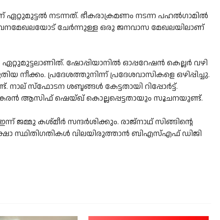
 ഏറ്റുമുട്ടൽ നടന്നത്. ഭീകരാക്രമണം നടന്ന പഹൽഗാമിൽ
ടൽ. വനമേഖലയോട് ചേർന്നുള്ള ഒരു ജനവാസ മേഖലയിലാണ്
 ഏറ്റുമുട്ടലാണിത്. ഷോപ്പിയാനിൽ ഓപ്പറേഷൻ കെല്ലർ വഴി
യ നീക്കം. പ്രദേശത്തുനിന്ന് പ്രദേശവാസികളെ ഒഴിപ്പിച്ചു.
. നാല് സ്ഫോടന ശബ്ദങ്ങൾ കേട്ടതായി റിപ്പോർട്ട്.
രൻ ആസിഫ് ഷെയ്ഖ് കൊല്ലപ്പെട്ടതായും സൂചനയുണ്ട്.
ന് ജമ്മു കശ്മീർ സന്ദർശിക്കും. രാജ്‌നാഥ് സിങ്ങിന്റെ
ക്ഷാ സ്ഥിതിഗതികൾ വിലയിരുത്താൻ ബിഎസ്എഫ് ഡിജി