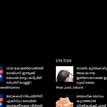
Life Style
2026 കോമൺവെൽത്ത്
താരൻ, മുടികൊഴിച
ഗെയിംസ്: ഇന്ത്യക്ക്
അകാല നര;
മെഡൽ നേട്ടം ലവ്പ്രീത്
ഇതിനോടൊക്കെ ഇ
സിംഗിന് വെള്ളി !
ഗുഡ് ബൈ
wealthGames
#hair_pack_natural
ലോകകപ്പ് സ്പെയിനിന്;
ലൈംഗിക ബന്ധം
എക്സ്ട്രാ ടൈമിൽ
കുറഞ്ഞാല്‍
അർജന്റീനയെ വീഴ്ത്തി
സ്ത്രീകള്‍ക്ക് എന്ത്