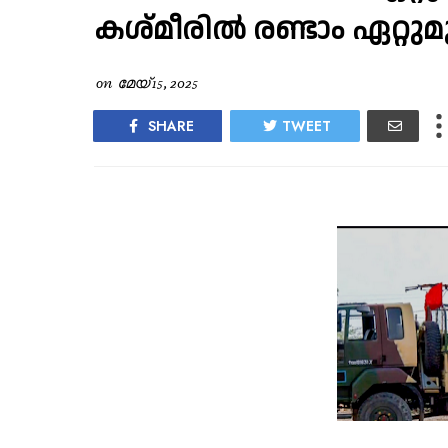
കശ്മീരിൽ രണ്ടാം ഏറ്റുമുട
on
മേയ് 15, 2025
SHARE
TWEET