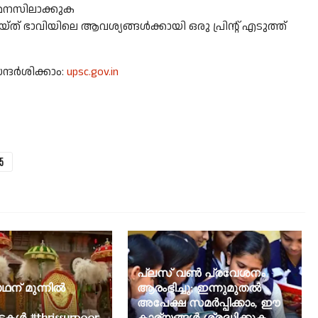
്ച് മനസിലാക്കുക
്ത് ഭാവിയിലെ ആവശ്യങ്ങള്‍ക്കായി ഒരു പ്രിന്റ് എടുത്ത്
ദര്‍ശിക്കാം:
upsc.gov.in
5
പ്ലസ് വണ്‍ പ്രവേശനം
ാഥന് മുന്നിൽ
ആരംഭിച്ചു; ഇന്നുമുതല്‍
അപേക്ഷ സമര്‍പ്പിക്കാം, ഈ
കൾ..#thrissurpoor
കാര്യങ്ങള്‍ ശ്രദ്ധിക്കുക..