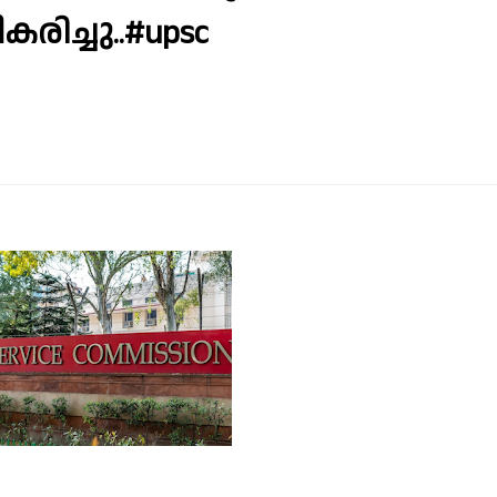
കരിച്ചു..#upsc