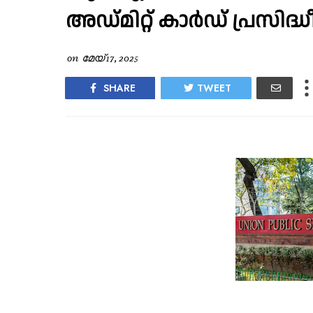
അഡ്മിറ്റ് കാർഡ് പ്രസിദ്ധീ
on
മേയ് 17, 2025
SHARE
TWEET