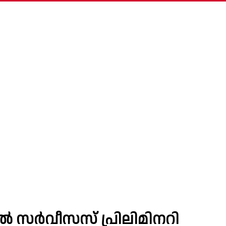
ൽ സർവീസസ് പ്രിലിമിനറി