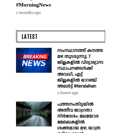
#MorningNews
7 months ago
LATEST
സംസ്ഥാനത്ത് കനത്ത
മഴ തുടരുന്നു; 7
ജില്ലകളിൽ വിദ്യാഭ്യാസ
സ്ഥാപനങ്ങൾക്ക്
അവധി, എട്ട്
ജില്ലകളിൽ ഓറഞ്ച്
അലർട്ട് #KeralaRain
2 hours ago
പത്തനംതിട്ടയിൽ
അതീവ ജാഗ്രതാ
നിർദേശം: മലയോര
മേഖലകളിൽ
ശക്തമായ മഴ; യാത്ര