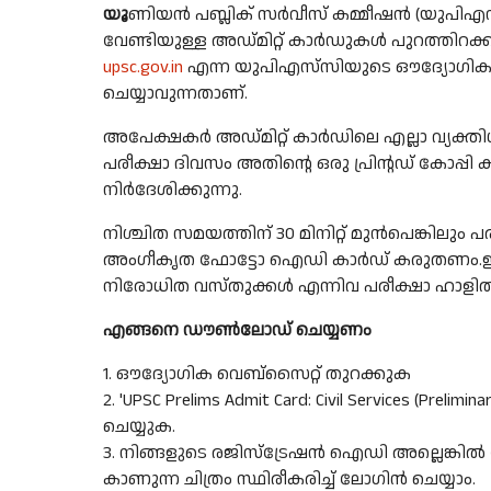
യൂ
ണിയന്‍ പബ്ലിക് സര്‍വീസ് കമ്മീഷന്‍ (യുപിഎ
വേണ്ടിയുള്ള അഡ്മിറ്റ് കാര്‍ഡുകള്‍ പുറത്തിറക്കി. 
upsc.gov.in
എന്ന യുപിഎസ്‌സിയുടെ ഔദ്യോഗിക വെബ
ചെയ്യാവുന്നതാണ്.
അപേക്ഷകര്‍ അഡ്മിറ്റ് കാര്‍ഡിലെ എല്ലാ വ്യ
പരീക്ഷാ ദിവസം അതിന്റെ ഒരു പ്രിന്റഡ് കോപ്പി ക
നിര്‍ദേശിക്കുന്നു.
നിശ്ചിത സമയത്തിന് 30 മിനിറ്റ് മുന്‍പെങ്കിലും
അംഗീകൃത ഫോട്ടോ ഐഡി കാര്‍ഡ് കരുതണം.ഇലക
നിരോധിത വസ്തുക്കള്‍ എന്നിവ പരീക്ഷാ ഹാളില
എങ്ങനെ ഡൗണ്‍ലോഡ് ചെയ്യണം
1. ഔദ്യോഗിക വെബ്‌സൈറ്റ് തുറക്കുക
2. 'UPSC Prelims Admit Card: Civil Services (Prelimi
ചെയ്യുക.
3. നിങ്ങളുടെ രജിസ്‌ട്രേഷന്‍ ഐഡി അല്ലെങ്കില്‍ 
കാണുന്ന ചിത്രം സ്ഥിരീകരിച്ച് ലോഗിന്‍ ചെയ്യാം.