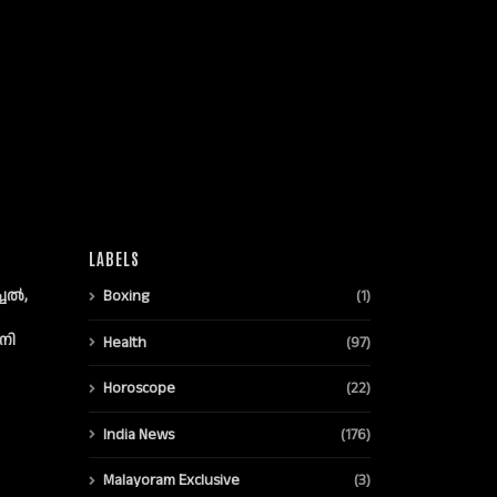
LABELS
്ചൽ,
Boxing
(1)
നി
Health
(97)
Horoscope
(22)
India News
(176)
Malayoram Exclusive
(3)