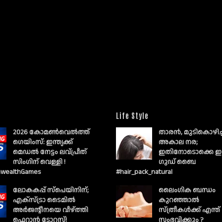
Life Style
2026 കോമൺവെൽത്ത്
താരൻ, മുടികൊഴിച
ഗെയിംസ്: ഇന്ത്യക്ക്
അകാല നര;
മെഡൽ നേട്ടം ലവ്പ്രീത്
ഇതിനോടൊക്കെ ഇ
സിംഗിന് വെള്ളി !
ഗുഡ് ബൈ
wealthGames
#hair_pack_natural
ലോകകപ്പ് സ്പെയിനിന്;
ലൈംഗിക ബന്ധം
എക്സ്ട്രാ ടൈമിൽ
കുറഞ്ഞാല്‍
അർജന്റീനയെ വീഴ്ത്തി
സ്ത്രീകള്‍ക്ക് എന്ത്
ഫെറാൻ ടോറസ്!
സംഭവിക്കും ?