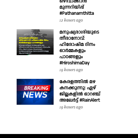
ഒഴിവാക്കാൻ
മുന്നറിയിപ്പ്
#Pathanamthitta
12 hours ago
മനുഷ്യരാശിയുടെ
തീരാനോവ്:
ഹിരോഷിമ ദിനം
ഓർമ്മകളും
പാഠങ്ങളും
#HiroshimaDay
19 hours ago
കേരളത്തിൽ മഴ
കനക്കുന്നു: ഏഴ്
ജില്ലകളിൽ ഓറഞ്ച്
അലേർട്ട് #RainAlert
19 hours ago