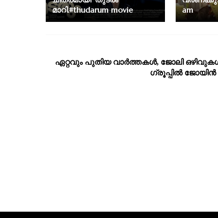
മാറി.#thudarum movie
am
ഏറ്റവും പുതിയ വാര്‍ത്തകള്‍, ജോലി ഒഴിവുകള്
ഗ്രൂപ്പില്‍ ജോയിന്