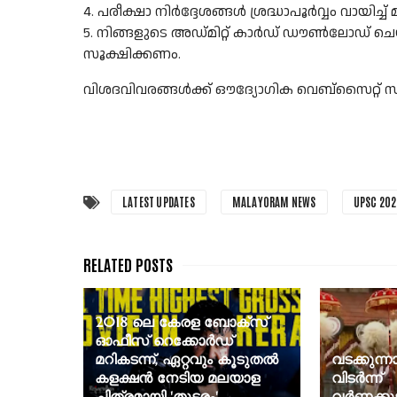
4. പരീക്ഷാ നിര്‍ദ്ദേശങ്ങള്‍ ശ്രദ്ധാപൂര്‍വ്വം വായിച
5. നിങ്ങളുടെ അഡ്മിറ്റ് കാര്‍ഡ് ഡൗണ്‍ലോഡ് ചെയ
സൂക്ഷിക്കണം.
വിശദവിവരങ്ങള്‍ക്ക് ഔദ്യോഗിക വെബ്‌സൈറ്റ് സന്
LATEST UPDATES
MALAYORAM NEWS
UPSC 202
2018 ലെ കേരള ബോക്സ്
ഓഫീസ് റെക്കോർഡ്
മറികടന്ന്, ഏറ്റവും കൂടുതൽ
വടക്കുന്ന
കളക്ഷൻ നേടിയ മലയാള
വിടർന്ന്
ചിത്രമായി 'തുടരം'
വർണക്കുട