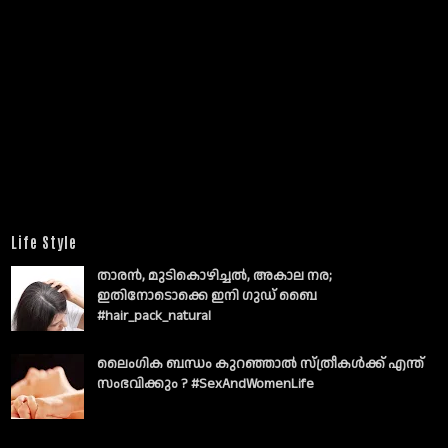
Life Style
താരൻ, മുടികൊഴിച്ചൽ, അകാല നര;
ഇതിനോടൊക്കെ ഇനി ഗുഡ് ബൈ
#hair_pack_natural
ലൈംഗിക ബന്ധം കുറഞ്ഞാല്‍ സ്ത്രീകള്‍ക്ക് എന്ത്
സംഭവിക്കും ? #SexAndWomenLife