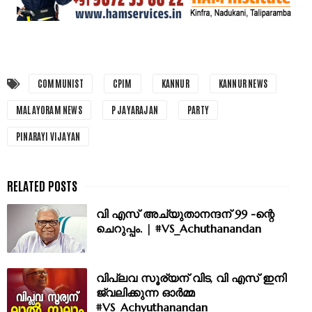
COMMUNIST
CPIM
KANNUR
KANNUR NEWS
MALAYORAM NEWS
P JAYARAJAN
PARTY
PINARAYI VIJAYAN
വി എസ് അച്യുതാനന്ദന് 99 -ന്റെ
ചെറുപ്പം. | #VS_Achuthanandan
വിപ്ലവ സൂര്യന് വിട, വി എസ് ഇനി
ജ്വലിക്കുന്ന ഓർമ്മ
#VS_Achyuthanandan