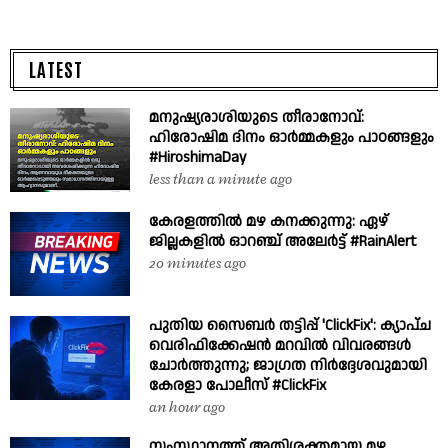
LATEST
മനുഷ്യരാശിയുടെ തീരാനോവ്:
ഹിരോഷിമ ദിനം ഓർമ്മകളും പാഠങ്ങളും
#HiroshimaDay
less than a minute ago
കേരളത്തിൽ മഴ കനക്കുന്നു: ഏഴ്
ജില്ലകളിൽ ഓറഞ്ച് അലേർട്ട് #RainAlert
20 minutes ago
പുതിയ സൈബർ തട്ടിപ്പ് 'ClickFix': ക്യാപ്ച
വെരിഫിക്കേഷൻ മറവിൽ വിവരങ്ങൾ
ചോർത്തുന്നു; ജാഗ്രത നിർദ്ദേശവുമായി
കേരളാ പോലീസ് #ClickFix
an hour ago
സംസ്ഥാനത്ത് അതിശക്തമായ മഴ