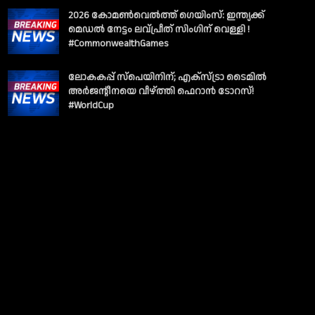
2026 കോമൺവെൽത്ത് ഗെയിംസ്: ഇന്ത്യക്ക്
മെഡൽ നേട്ടം ലവ്പ്രീത് സിംഗിന് വെള്ളി !
#CommonwealthGames
ലോകകപ്പ് സ്പെയിനിന്; എക്സ്ട്രാ ടൈമിൽ
അർജന്റീനയെ വീഴ്ത്തി ഫെറാൻ ടോറസ്!
#WorldCup