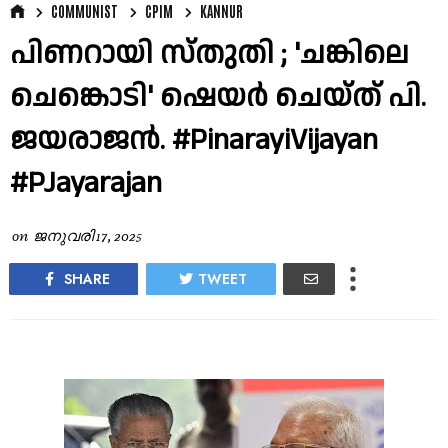
COMMUNIST
CPIM
KANNUR
പിണറായി സ്തുതി ; 'ചങ്കിലെ
ചെങ്കൊടി' ഷെയര്‍ ചെയ്ത് പി.
ജയരാജന്‍. #PinarayiVijayan
#PJayarajan
on
ജനുവരി 17, 2025
SHARE
TWEET