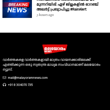
മുന്നറിയിപ്പ്: ഏഴ് ജില്ലകളിൽ ഓറഞ്ച്
അലർട്ട് പ്രഖ്യാപിച്ചു #RainAlert
3 hours ago
വാര്‍ത്തകളെ വാര്‍ത്തകളായി മാത്രം വായനക്കാരിലേക്ക്
എത്തിക്കുന്ന ഒരു സ്വതന്ത്ര മാധ്യമ സംവിധാനമാണ് മലയോരം
ന്യൂസ്‌.
mail@malayoramnews.com
+91 8 304070 735