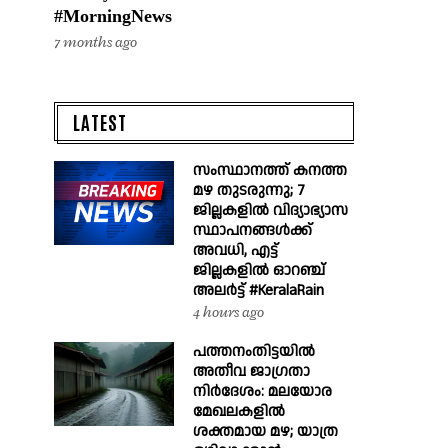
#MorningNews
7 months ago
LATEST
സംസ്ഥാനത്ത് കനത്ത
മഴ തുടരുന്നു; 7
ജില്ലകളിൽ വിദ്യാഭ്യാസ
സ്ഥാപനങ്ങൾക്ക്
അവധി, എട്ട്
ജില്ലകളിൽ ഓറഞ്ച്
അലർട്ട് #KeralaRain
4 hours ago
പത്തനംതിട്ടയിൽ
അതീവ ജാഗ്രതാ
നിർദേശം: മലയോര
മേഖലകളിൽ
ശക്തമായ മഴ; യാത്ര