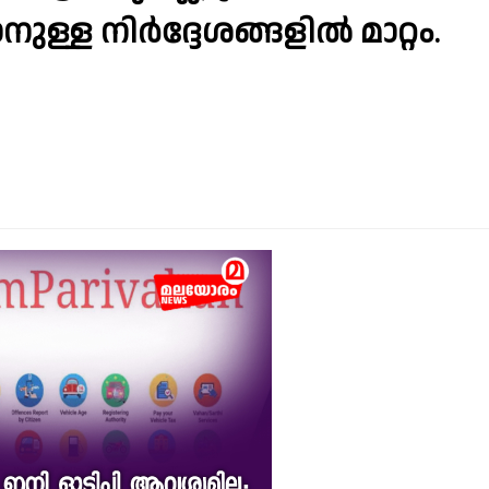
ുള്ള നിർദ്ദേശങ്ങളിൽ മാറ്റം.