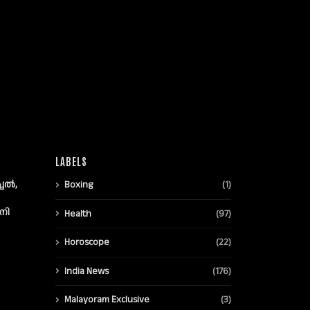
LABELS
്ചൽ,
Boxing
(1)
നി
Health
(97)
Horoscope
(22)
India News
(176)
Malayoram Exclusive
(3)