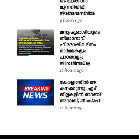
ഒഴിവാക്കാൻ
മുന്നറിയിപ്പ്
#Pathanamthitta
9 hours ago
മനുഷ്യരാശിയുടെ
തീരാനോവ്:
ഹിരോഷിമ ദിനം
ഓർമ്മകളും
പാഠങ്ങളും
#HiroshimaDay
16 hours ago
കേരളത്തിൽ മഴ
കനക്കുന്നു: ഏഴ്
ജില്ലകളിൽ ഓറഞ്ച്
അലേർട്ട് #RainAlert
16 hours ago