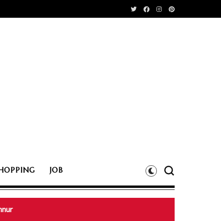
HOPPING
JOB
അവധി, കോട്ടയത്തും ഇടുക്കിയിലും ഉരുൾപൊട്ടൽ #KeralaRain