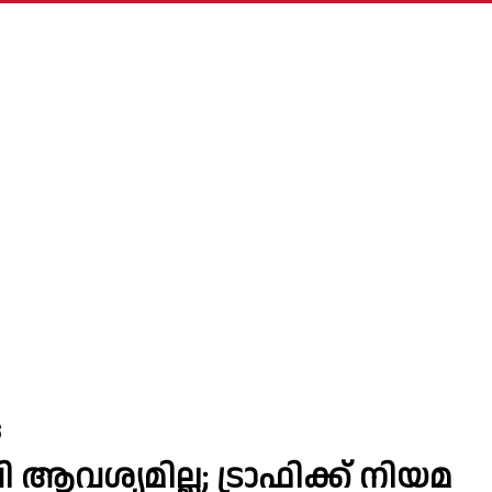
S
വശ്യമില്ല; ട്രാഫിക്ക് നിയമ