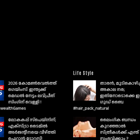
Life Style
2026 കോമൺവെൽത്ത്
താരൻ, മുടികൊഴിച
ഗെയിംസ്: ഇന്ത്യക്ക്
അകാല നര;
മെഡൽ നേട്ടം ലവ്പ്രീത്
ഇതിനോടൊക്കെ ഇ
സിംഗിന് വെള്ളി !
ഗുഡ് ബൈ
wealthGames
#hair_pack_natural
ലോകകപ്പ് സ്പെയിനിന്;
ലൈംഗിക ബന്ധം
എക്സ്ട്രാ ടൈമിൽ
കുറഞ്ഞാല്‍
അർജന്റീനയെ വീഴ്ത്തി
സ്ത്രീകള്‍ക്ക് എന്ത്
ഫെറാൻ ടോറസ്!
സംഭവിക്കും ?