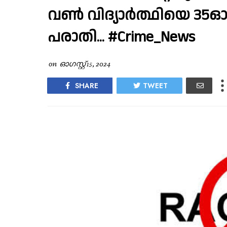
വണ്‍ വിദ്യാര്‍ത്ഥിയെ 35ഓളം 
പരാതി... #Crime_News
on
ഓഗസ്റ്റ് 15, 2024
SHARE
TWEET