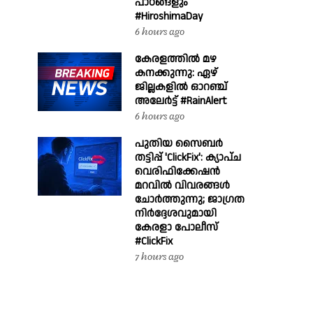
പാഠങ്ങളും
#HiroshimaDay
6 hours ago
കേരളത്തിൽ മഴ
കനക്കുന്നു: ഏഴ്
ജില്ലകളിൽ ഓറഞ്ച്
അലേർട്ട് #RainAlert
6 hours ago
പുതിയ സൈബർ
തട്ടിപ്പ് 'ClickFix': ക്യാപ്ച
വെരിഫിക്കേഷൻ
മറവിൽ വിവരങ്ങൾ
ചോർത്തുന്നു; ജാഗ്രത
നിർദ്ദേശവുമായി
കേരളാ പോലീസ്
#ClickFix
7 hours ago