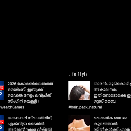
Life Style
2026 കോമൺവെൽത്ത്
താരൻ, മുടികൊഴിച
ഗെയിംസ്: ഇന്ത്യക്ക്
അകാല നര;
മെഡൽ നേട്ടം ലവ്പ്രീത്
ഇതിനോടൊക്കെ ഇ
സിംഗിന് വെള്ളി !
ഗുഡ് ബൈ
wealthGames
#hair_pack_natural
ലോകകപ്പ് സ്പെയിനിന്;
ലൈംഗിക ബന്ധം
എക്സ്ട്രാ ടൈമിൽ
കുറഞ്ഞാല്‍
അർജന്റീനയെ വീഴ്ത്തി
സ്ത്രീകള്‍ക്ക് എന്ത്