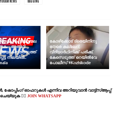
YORAM NEWS
RAGGING
ട്ടിച്ച് കുടിയാന്മല
കോഴിക്കോട് ട്രെയിനിനു
കം: അതിഥി
നേരെ കല്ലേറ്;
ിയെ കഴുത്തറുത്ത്
വിദ്യാർഥിനിക്ക് പരിക്ക്‌,
െട്ട നിലയിൽ..
കേസെടുത്ത് റെയിൽവേ
mala
പോലീസ് #Kozhikode
‍, ഷോപ്പിംഗ്‌ ഓഫറുകള്‍ എന്നിവ അറിയുവാന്‍ വാട്ട്സ്ആപ്പ്
‍ ചെയ്യുക 👉🏽
JOIN WHATSAPP