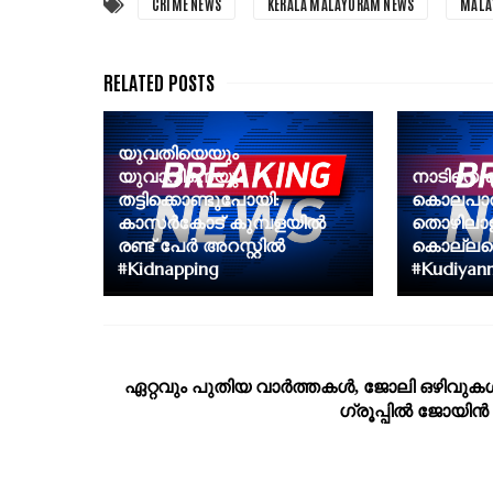
CRIME NEWS
KERALA MALAYORAM NEWS
MALA
യുവതിയെയും
യുവാവിനെയും
നാടിനെ ഞെ
തട്ടിക്കൊണ്ടുപോയി:
കൊലപാത
കാസർകോട് കുമ്പളയിൽ
തൊഴിലാള
രണ്ട് പേർ അറസ്റ്റിൽ
കൊല്ലപ്പ
#Kidnapping
#Kudiyan
ഏറ്റവും പുതിയ വാര്‍ത്തകള്‍, ജോലി ഒഴിവുകള്
ഗ്രൂപ്പില്‍ ജോയിന്