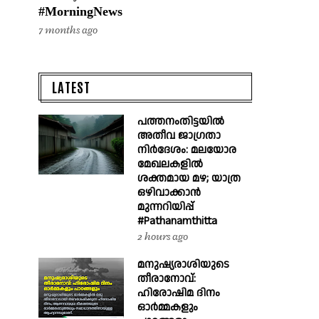
#MorningNews
7 months ago
LATEST
പത്തനംതിട്ടയിൽ
അതീവ ജാഗ്രതാ
നിർദേശം: മലയോര
മേഖലകളിൽ
ശക്തമായ മഴ; യാത്ര
ഒഴിവാക്കാൻ
മുന്നറിയിപ്പ്
#Pathanamthitta
2 hours ago
മനുഷ്യരാശിയുടെ
തീരാനോവ്:
ഹിരോഷിമ ദിനം
ഓർമ്മകളും