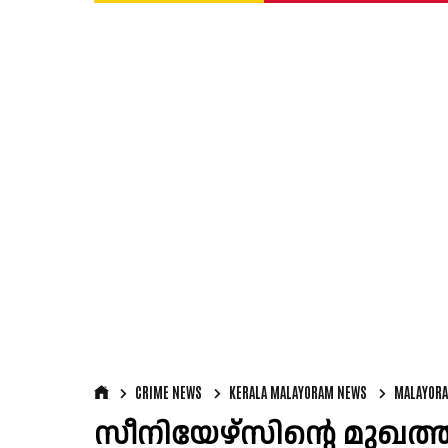
CRIME NEWS
KERALA MALAYORAM NEWS
MALAYOR
സീനിയേഴ്‌സിന്റെ മുഖത്ത