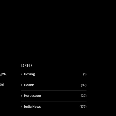
LABELS
്ചൽ,
Boxing
(1)
നി
Health
(97)
Horoscope
(22)
India News
(176)