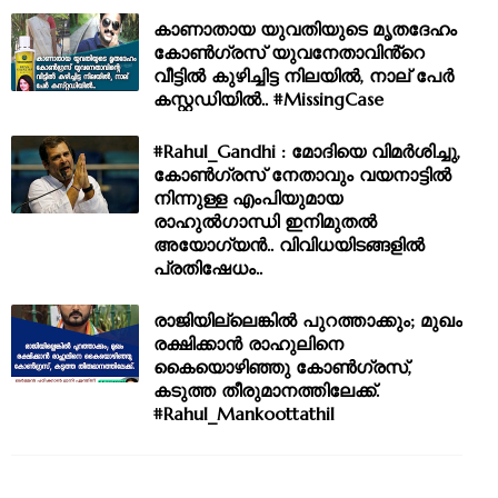
കാണാതായ യുവതിയുടെ മൃതദേഹം
കോൺഗ്രസ് യുവനേതാവിൻ്റെ
വീട്ടിൽ കുഴിച്ചിട്ട നിലയിൽ, നാല് പേർ
കസ്റ്റഡിയിൽ.. #MissingCase
#Rahul_Gandhi : മോദിയെ വിമർശിച്ചു,
കോൺഗ്രസ് നേതാവും വയനാട്ടിൽ
നിന്നുള്ള എംപിയുമായ
രാഹുൽഗാന്ധി ഇനിമുതൽ
അയോഗ്യൻ.. വിവിധയിടങ്ങളിൽ
പ്രതിഷേധം..
രാജിയില്ലെങ്കിൽ പുറത്താക്കും; മുഖം
രക്ഷിക്കാൻ രാഹുലിനെ
കൈയൊഴിഞ്ഞു കോൺഗ്രസ്,
കടുത്ത തീരുമാനത്തിലേക്ക്.
#Rahul_Mankoottathil