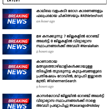
കാലിലെ വളംകടി! രോഗ കാരണങ്ങളും
ഫലപ്രദമായ ചികിത്സയും #AthletesFoot
an hour ago
മഴ കനക്കുന്നു: 7 ജില്ലകളിൽ ഓറഞ്ച്
അലർട്ട്; 8 ജില്ലകളിൽ വിദ്യാഭ്യാസ
സ്ഥാപനങ്ങൾക്ക് അവധി! #KeralaRain
8 hours ago
കാണാതായ
മത്സ്യത്തൊഴിലാളികൾക്കായുള്ള
തിരച്ചിൽ തുടരുന്നു; കുടുംബങ്ങളുടെ
പ്രതിഷേധം റോഡിൽ, മറുപടി ഇല്ലാതെ
മന്ത്രി. #FishermenSearch
9 hours ago
കാസർഗോഡ് ജില്ലയിൽ ഓറഞ്ച് അലർട്ട്:
വിദ്യാഭ്യാസ സ്ഥാപനങ്ങൾക്ക് നാളെ
അവധി പ്രഖ്യാപിച്ചു #KasaragodHoliday