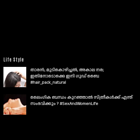
Life Style
താരൻ, മുടികൊഴിച്ചൽ, അകാല നര;
ഇതിനോടൊക്കെ ഇനി ഗുഡ് ബൈ
#hair_pack_natural
ലൈംഗിക ബന്ധം കുറഞ്ഞാല്‍ സ്ത്രീകള്‍ക്ക് എന്ത്
സംഭവിക്കും ? #SexAndWomenLife