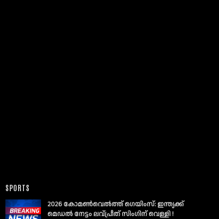
SPORTS
2026 കോമൺവെൽത്ത് ഗെയിംസ്: ഇന്ത്യക്ക്
മെഡൽ നേട്ടം ലവ്പ്രീത് സിംഗിന് വെള്ളി !