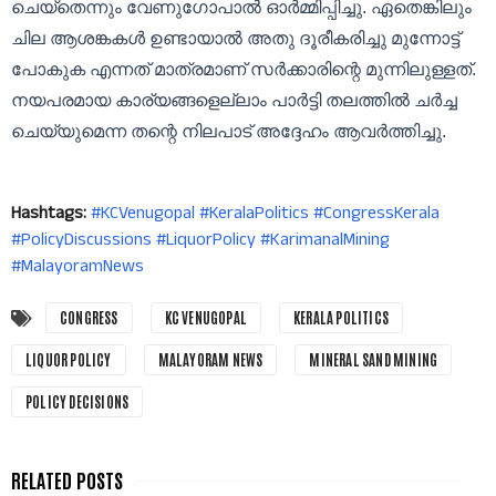
ചെയ്തെന്നും വേണുഗോപാൽ ഓർമ്മിപ്പിച്ചു. ഏതെങ്കിലും
ചില ആശങ്കകൾ ഉണ്ടായാൽ അതു ദൂരീകരിച്ചു മുന്നോട്ട്
പോകുക എന്നത് മാത്രമാണ് സർക്കാരിന്റെ മുന്നിലുള്ളത്.
നയപരമായ കാര്യങ്ങളെല്ലാം പാർട്ടി തലത്തിൽ ചർച്ച
ചെയ്യുമെന്ന തന്റെ നിലപാട് അദ്ദേഹം ആവർത്തിച്ചു.
Hashtags:
#KCVenugopal #KeralaPolitics #CongressKerala
#PolicyDiscussions #LiquorPolicy #KarimanalMining
#MalayoramNews
CONGRESS
KC VENUGOPAL
KERALA POLITICS
LIQUOR POLICY
MALAYORAM NEWS
MINERAL SAND MINING
POLICY DECISIONS