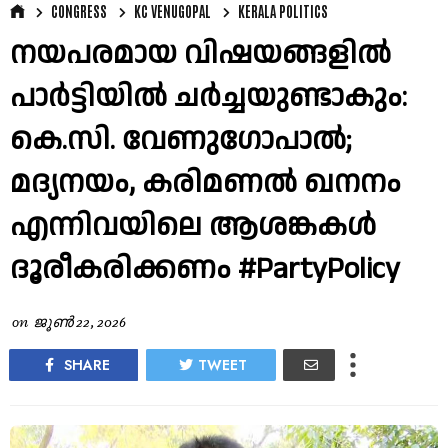
CONGRESS
KC VENUGOPAL
KERALA POLITICS
നയപരമായ വിഷയങ്ങളിൽ
പാർട്ടിയിൽ ചർച്ചയുണ്ടാകും:
കെ.സി. വേണുഗോപാൽ;
മദ്യനയം, കരിമണൽ ഖനനം
എന്നിവയിലെ ആശങ്കകൾ
ദൂരീകരിക്കണം #PartyPolicy
on
ജൂൺ 22, 2026
SHARE
TWEET