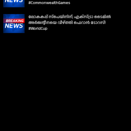
#CommonwealthGames
ലോകകപ്പ് സ്പെയിനിന്; എക്സ്ട്രാ ടൈമിൽ
അർജന്റീനയെ വീഴ്ത്തി ഫെറാൻ ടോറസ്!
#WorldCup