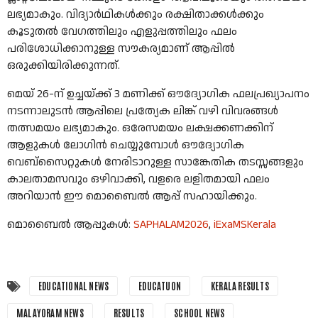
ലഭ്യമാകും. വിദ്യാർഥികൾക്കും രക്ഷിതാക്കൾക്കും
കൂടുതൽ വേഗത്തിലും എളുപ്പത്തിലും ഫലം
പരിശോധിക്കാനുള്ള സൗകര്യമാണ് ആപ്പിൽ
ഒരുക്കിയിരിക്കുന്നത്.
മെയ് 26-ന് ഉച്ചയ്ക്ക് 3 മണിക്ക് ഔദ്യോഗിക ഫലപ്രഖ്യാപനം
നടന്നാലുടൻ ആപ്പിലെ പ്രത്യേക ലിങ്ക് വഴി വിവരങ്ങൾ
തത്സമയം ലഭ്യമാകും. ഒരേസമയം ലക്ഷക്കണക്കിന്
ആളുകൾ ലോഗിൻ ചെയ്യുമ്പോൾ ഔദ്യോഗിക
വെബ്‌സൈറ്റുകൾ നേരിടാറുള്ള സാങ്കേതിക തടസ്സങ്ങളും
കാലതാമസവും ഒഴിവാക്കി, വളരെ ലളിതമായി ഫലം
അറിയാൻ ഈ മൊബൈൽ ആപ്പ് സഹായിക്കും.
മൊബൈൽ ആപ്പുകൾ:
SAPHALAM2026
,
iExaMSKerala
EDUCATIONAL NEWS
EDUCATUON
KERALA RESULTS
MALAYORAM NEWS
RESULTS
SCHOOL NEWS