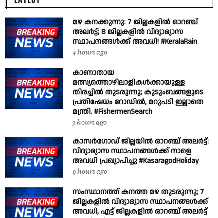
മഴ കനക്കുന്നു: 7 ജില്ലകളിൽ ഓറഞ്ച്
അലർട്ട്; 8 ജില്ലകളിൽ വിദ്യാഭ്യാസ
സ്ഥാപനങ്ങൾക്ക് അവധി! #KeralaRain
4 hours ago
കാണാതായ
മത്സ്യത്തൊഴിലാളികൾക്കായുള്ള
തിരച്ചിൽ തുടരുന്നു; കുടുംബങ്ങളുടെ
പ്രതിഷേധം റോഡിൽ, മറുപടി ഇല്ലാതെ
മന്ത്രി. #FishermenSearch
3 hours ago
കാസർഗോഡ് ജില്ലയിൽ ഓറഞ്ച് അലർട്ട്:
വിദ്യാഭ്യാസ സ്ഥാപനങ്ങൾക്ക് നാളെ
അവധി പ്രഖ്യാപിച്ചു #KasaragodHoliday
9 hours ago
സംസ്ഥാനത്ത് കനത്ത മഴ തുടരുന്നു; 7
ജില്ലകളിൽ വിദ്യാഭ്യാസ സ്ഥാപനങ്ങൾക്ക്
അവധി, എട്ട് ജില്ലകളിൽ ഓറഞ്ച് അലർട്ട്