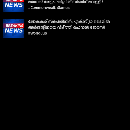
മെഡൽ നേട്ടം ലവ്പ്രീത് സിംഗിന് വെള്ളി !
#CommonwealthGames
ലോകകപ്പ് സ്പെയിനിന്; എക്സ്ട്രാ ടൈമിൽ
അർജന്റീനയെ വീഴ്ത്തി ഫെറാൻ ടോറസ്!
#WorldCup