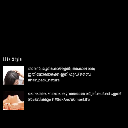
Life Style
താരൻ, മുടികൊഴിച്ചൽ, അകാല നര;
ഇതിനോടൊക്കെ ഇനി ഗുഡ് ബൈ
#hair_pack_natural
ലൈംഗിക ബന്ധം കുറഞ്ഞാല്‍ സ്ത്രീകള്‍ക്ക് എന്ത്
സംഭവിക്കും ? #SexAndWomenLife