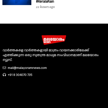
#KeralaRain
22 hours ago
വാര്‍ത്തകളെ വാര്‍ത്തകളായി മാത്രം വായനക്കാരിലേക്ക്
എത്തിക്കുന്ന ഒരു സ്വതന്ത്ര മാധ്യമ സംവിധാനമാണ് മലയോരം
ന്യൂസ്‌.
mail@malayoramnews.com
+91 8 304070 735