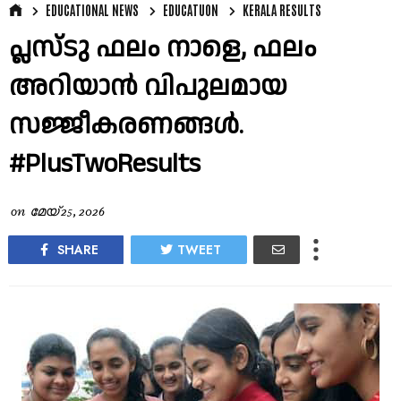
EDUCATIONAL NEWS
EDUCATUON
KERALA RESULTS
പ്ലസ്ടു ഫലം നാളെ, ഫലം
അറിയാൻ വിപുലമായ
സജ്ജീകരണങ്ങൾ.
#PlusTwoResults
on
മേയ് 25, 2026
SHARE
TWEET