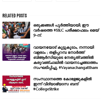
ഒരുക്കങ്ങള്‍ പൂര്‍ത്തിയായി; ഈ
വർഷത്തെ #SSLC പരീക്ഷാഫലം മെയ്‌
9-ന്‌.
വായനയോട് കൂട്ടുകൂടാം, നന്നായി
വളരാം ; തളിപ്പറമ്പ നോർത്ത്
ബിആർസിയുടെ നേതൃത്വത്തിൽ
കരുവഞ്ചാലിൽ വായനാച്ചങ്ങാത്തം
സംഘടിപ്പിച്ചു. #Vayanachangattham
സംസ്ഥാനത്തെ കോളേജുകളിൽ
ഇന്ന് വിദ്യാഭ്യാസ ബന്ദ്‌
#CollegeStrike