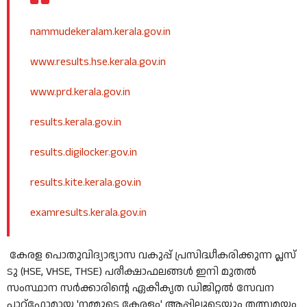
nammudekeralam.kerala.gov.in
www.results.hse.kerala.gov.in
www.prd.kerala.gov.in
results.kerala.gov.in
results.digilocker.gov.in
results.kite.kerala.gov.in
examresults.kerala.gov.in
കേരള പൊതുവിദ്യാഭ്യാസ വകുപ്പ് പ്രസിദ്ധീകരിക്കുന്ന പ്ലസ്
ടു (HSE, VHSE, THSE) പരീക്ഷാഫലങ്ങൾ ഇനി മുതൽ
സംസ്ഥാന സർക്കാരിന്റെ ഏകീകൃത ഡിജിറ്റൽ സേവന
പ്ലാറ്റ്ഫോമായ 'നമ്മുടെ കേരളം' ആപ്പിലൂടെയും തത്സമയം