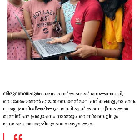
തിരുവനന്തപുരം :
രണ്ടാം വർഷ ഹയർ സെക്കൻഡറി,
വൊക്കേഷണൽ ഹയർ സെക്കൻഡറി പരീക്ഷകളുടെ ഫലം
നാളെ പ്രസിദ്ധീകരിക്കും. മന്ത്രി എൻ ഷംസുദ്ദീൻ പകൽ
മൂന്നിന് ഫലപ്രഖ്യാപനം നടത്തും. വെബ്സൈറ്റിലും
മൊബൈൽ ആപ്പിലും ഫലം ലഭ്യമാകും.