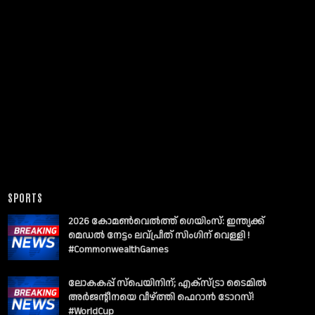
SPORTS
2026 കോമൺവെൽത്ത് ഗെയിംസ്: ഇന്ത്യക്ക്
മെഡൽ നേട്ടം ലവ്പ്രീത് സിംഗിന് വെള്ളി !
#CommonwealthGames
ലോകകപ്പ് സ്പെയിനിന്; എക്സ്ട്രാ ടൈമിൽ
അർജന്റീനയെ വീഴ്ത്തി ഫെറാൻ ടോറസ്!
#WorldCup