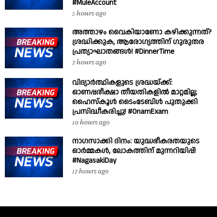
#MuleAccount
5 hours ago
അത്താഴം വൈകിയാണോ കഴിക്കുന്നത്?
ശ്രദ്ധിക്കുക, ആരോഗ്യത്തിന് ഗുരുതര
പ്രത്യാഘാതങ്ങൾ! #DinnerTime
7 hours ago
വിദ്യാർത്ഥികളുടെ ശ്രദ്ധയ്ക്ക്:
ഓണപ്പരീക്ഷാ തീയതികളിൽ മാറ്റമില്ല;
ഹൈസ്കൂൾ ടൈംടേബിൾ പുതുക്കി
പ്രസിദ്ധീകരിച്ചു! #OnamExam
10 hours ago
നാഗസാക്കി ദിനം: യുദ്ധഭീകരതയുടെ
ഓർമ്മകൾ, ലോകത്തിന് മുന്നറിയിപ്പ്!
#NagasakiDay
17 hours ago