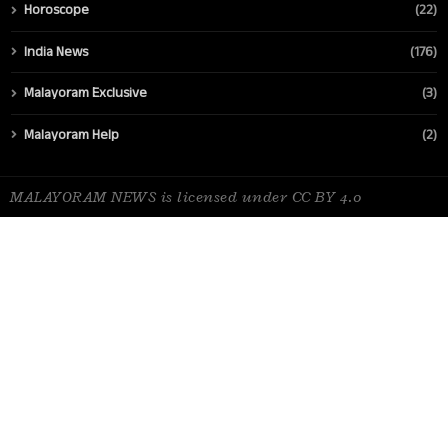
Horoscope
(22)
India News
(176)
Malayoram Exclusive
(3)
Malayoram Help
(2)
MALAYORAM NEWS is licensed under CC BY 4.0