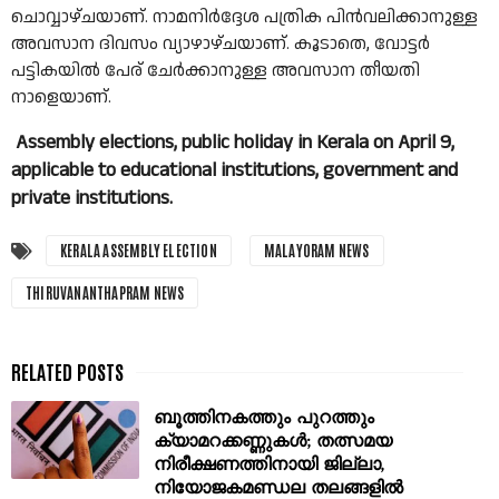
ചൊവ്വാഴ്ചയാണ്. നാമനിർദ്ദേശ പത്രിക പിൻവലിക്കാനുള്ള
അവസാന ദിവസം വ്യാഴാഴ്ചയാണ്. കൂടാതെ, വോട്ടർ
പട്ടികയിൽ പേര് ചേർക്കാനുള്ള അവസാന തീയതി
നാളെയാണ്.
Assembly elections, public holiday in Kerala on April 9,
applicable to educational institutions, government and
private institutions.
KERALA ASSEMBLY ELECTION
MALAYORAM NEWS
THIRUVANANTHAPRAM NEWS
ബൂത്തിനകത്തും പുറത്തും
ക്യാമറക്കണ്ണുകൾ; തത്സമയ
നിരീക്ഷണത്തിനായി ജില്ലാ,
നിയോജകമണ്ഡല തലങ്ങളിൽ