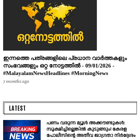
ഇന്നത്തെ പത്രങ്ങളിലെ പ്രധാന വാർത്തകളും
സംഭവങ്ങളും ഒറ്റ നോട്ടത്തിൽ - 09/01/2026 -
#MalayalamNewsHeadlines #MorningNews
7 months ago
LATEST
പണം വരുന്ന മ്യൂൾ അക്കൗണ്ടുകൾ:
സൂക്ഷിച്ചില്ലെങ്കിൽ കുടുങ്ങും! കേരള
പോലീസിന്റെ അതീവ ജാഗ്രതാ നിർദ്ദേശം