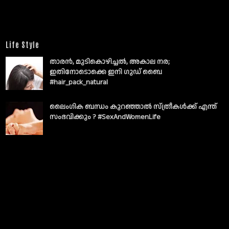
Life Style
താരൻ, മുടികൊഴിച്ചൽ, അകാല നര;
ഇതിനോടൊക്കെ ഇനി ഗുഡ് ബൈ
#hair_pack_natural
ലൈംഗിക ബന്ധം കുറഞ്ഞാല്‍ സ്ത്രീകള്‍ക്ക് എന്ത്
സംഭവിക്കും ? #SexAndWomenLife