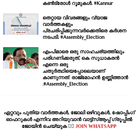
കൺട്രോൾ റൂമുകൾ. #Kannur
തെറ്റായ വിവരങ്ങളും വ്യാജ
വാർത്തകളും
പ്രചരിപ്പിക്കുന്നവർക്കെതിരെ കർശന
നടപടി. #Assembly_Election
എംപിമാരെ ഒരു സാഹചര്യത്തിലും
പരിഗണിക്കരുത്, കെ സുധാകരൻ
എന്നെ ഒരു
ചതുർത്ഥിയെപ്പോലെയാണ്
കാണുന്നത്: രാജ്മോഹൻ ഉണ്ണിത്താൻ
.#Assembly_Election
ഏറ്റവും പുതിയ വാര്‍ത്തകള്‍, ജോലി ഒഴിവുകള്‍, ഷോപ്പിംഗ്‌
ഓഫറുകള്‍ എന്നിവ അറിയുവാന്‍ വാട്ട്സ്ആപ്പ് ഗ്രൂപ്പില്‍
ജോയിന്‍ ചെയ്യുക 👉🏽
JOIN WHATSAPP