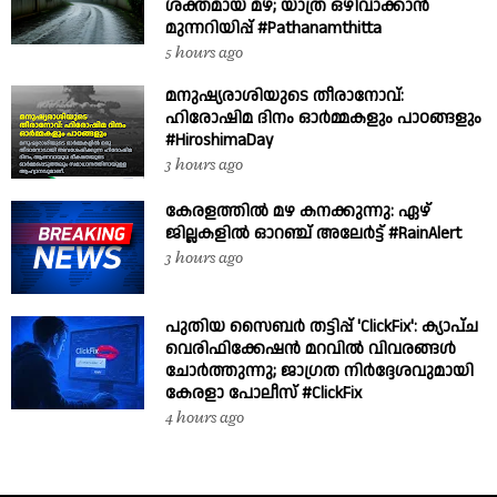
ശക്തമായ മഴ; യാത്ര ഒഴിവാക്കാൻ
മുന്നറിയിപ്പ് #Pathanamthitta
5 hours ago
മനുഷ്യരാശിയുടെ തീരാനോവ്:
ഹിരോഷിമ ദിനം ഓർമ്മകളും പാഠങ്ങളും
#HiroshimaDay
3 hours ago
കേരളത്തിൽ മഴ കനക്കുന്നു: ഏഴ്
ജില്ലകളിൽ ഓറഞ്ച് അലേർട്ട് #RainAlert
3 hours ago
പുതിയ സൈബർ തട്ടിപ്പ് 'ClickFix': ക്യാപ്ച
വെരിഫിക്കേഷൻ മറവിൽ വിവരങ്ങൾ
ചോർത്തുന്നു; ജാഗ്രത നിർദ്ദേശവുമായി
കേരളാ പോലീസ് #ClickFix
4 hours ago