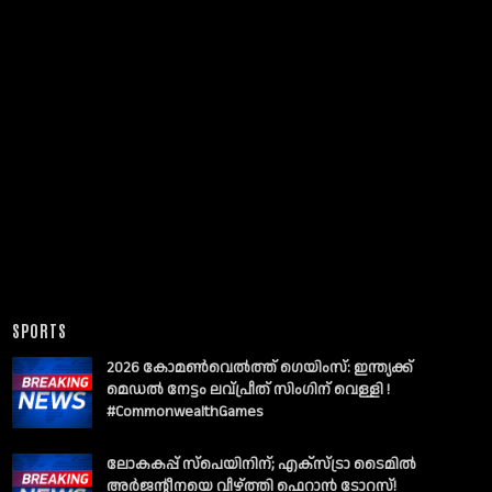
SPORTS
2026 കോമൺവെൽത്ത് ഗെയിംസ്: ഇന്ത്യക്ക്
മെഡൽ നേട്ടം ലവ്പ്രീത് സിംഗിന് വെള്ളി !
#CommonwealthGames
ലോകകപ്പ് സ്പെയിനിന്; എക്സ്ട്രാ ടൈമിൽ
അർജന്റീനയെ വീഴ്ത്തി ഫെറാൻ ടോറസ്!