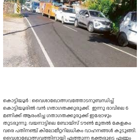
കൊട്ടിയൂർ : വൈശാഖോത്സവത്തോടനുബന്ധിച്ച്
കൊട്ടിയൂരിൽ വൻ ഗതാഗതക്കുരുക്ക്. ഇന്നു രാവിലെ 6
മണിക്ക് ആരംഭിച്ച ഗതാഗതക്കുരുക്ക് ഇപ്പോഴും
തുടരുന്നു. വയനാട്ടിലെ ബോയ്‌സ് ടൗൺ മുതൽ കേളകം
വരെ പതിനഞ്ച് കിലോമീറ്ററിലധികം വാഹനങ്ങൾ കുടുങ്ങി.
വൈശാഖോത്സവത്തിനായി എത്തുന്ന ഭക്തരുടെ എണ്ണം