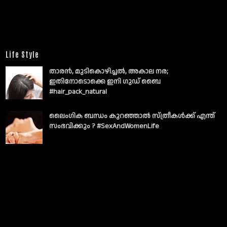
Life Style
താരൻ, മുടികൊഴിച്ചൽ, അകാല നര;
ഇതിനോടൊക്കെ ഇനി ഗുഡ് ബൈ
#hair_pack_natural
ലൈംഗിക ബന്ധം കുറഞ്ഞാല്‍ സ്ത്രീകള്‍ക്ക് എന്ത്
സംഭവിക്കും ? #SexAndWomenLife