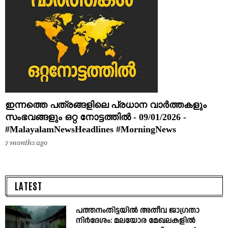
ഇന്നത്തെ പത്രങ്ങളിലെ പ്രധാന വാർത്തകളും
സംഭവങ്ങളും ഒറ്റ നോട്ടത്തിൽ - 09/01/2026 -
#MalayalamNewsHeadlines #MorningNews
7 months ago
LATEST
പത്തനംതിട്ടയിൽ അതീവ ജാഗ്രതാ
നിർദേശം: മലയോര മേഖലകളിൽ