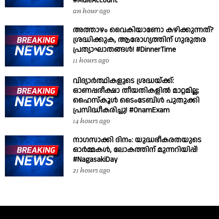
#MuleAccount
an hour ago
അത്താഴം വൈകിയാണോ കഴിക്കുന്നത്?
ശ്രദ്ധിക്കുക, ആരോഗ്യത്തിന് ഗുരുതര
പ്രത്യാഘാതങ്ങൾ! #DinnerTime
11 hours ago
വിദ്യാർത്ഥികളുടെ ശ്രദ്ധയ്ക്ക്:
ഓണപ്പരീക്ഷാ തീയതികളിൽ മാറ്റമില്ല;
ഹൈസ്കൂൾ ടൈംടേബിൾ പുതുക്കി
പ്രസിദ്ധീകരിച്ചു! #OnamExam
14 hours ago
നാഗസാക്കി ദിനം: യുദ്ധഭീകരതയുടെ
ഓർമ്മകൾ, ലോകത്തിന് മുന്നറിയിപ്പ്!
#NagasakiDay
21 hours ago