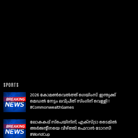
SPORTS
2026 കോമൺവെൽത്ത് ഗെയിംസ്: ഇന്ത്യക്ക്
മെഡൽ നേട്ടം ലവ്പ്രീത് സിംഗിന് വെള്ളി !
#CommonwealthGames
ലോകകപ്പ് സ്പെയിനിന്; എക്സ്ട്രാ ടൈമിൽ
അർജന്റീനയെ വീഴ്ത്തി ഫെറാൻ ടോറസ്!
#WorldCup