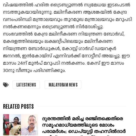
വിഷയത്തിൽ ഹരിത ട്രൈബ്യൂണൽ സ്വമേധയ ഇടപെടൽ
നടത്തുകയായിരുന്നു. മലിനീകരണ ആശങ്കയിൽ കേന്ദ്ര
വനംപരിസ്ഥി മന്ത്രാലയവും തുറമുഖ മന്ത്രാലയവും മറുപടി
നൽകണമെന്നും ട്രൈബ്യൂണൽ നിർദേശിച്ചു.
സംഭവത്തിൽ കേന്ദ്ര മലിനീകരണ നിയന്ത്രണ ബോർഡ്,
കേരളത്തിലെയും ലക്ഷദ്വീപിലെയും മലിനീകരണ
നിയന്ത്രണ ബോർഡുകൾ, കോസ്റ്റ് ഗാർഡ് ഡയറക്ടർ
ജനറൽ, ഇൻകോയ്‌സ് എന്നിവർക്ക് നോട്ടീസ് അയച്ചു. ഈ
മാസം 24ന് മുൻപ് മറുപടി നൽകണം. കേസ് ഈ മാസം
30നു വീണ്ടും പരിഗണിക്കും.
LATESTNEWS
MALAYORAM NEWS
ദുരന്തത്തിൽ മരിച്ച രഞ്ജിതക്കെതിരെ
സമൂഹമാധ്യമത്തിലൂടെ മോശം
പരാമർശം; ഡെപ്യൂട്ടി തഹസില്‍ദാർ