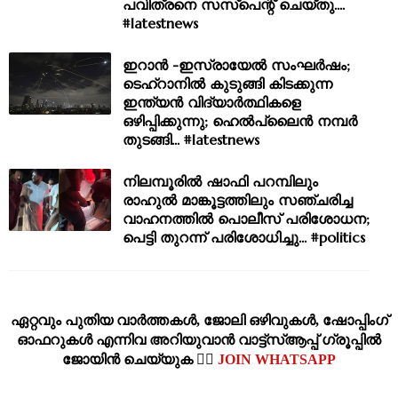
പവിത്രനെ സസ്‌പെന്റ് ചെയ്‌തു....
#latestnews
ഇറാൻ -ഇസ്രായേൽ സംഘർഷം;
ടെഹ്റാനിൽ കുടുങ്ങി കിടക്കുന്ന
ഇന്ത്യൻ വിദ്യാർത്ഥികളെ
ഒഴിപ്പിക്കുന്നു; ഹെൽപ്‌ലൈൻ നമ്പർ
തുടങ്ങി... #latestnews
നിലമ്പൂരില്‍ ഷാഫി പറമ്പിലും
രാഹുല്‍ മാങ്കൂട്ടത്തിലും സഞ്ചരിച്ച
വാഹനത്തില്‍ പൊലീസ് പരിശോധന;
പെട്ടി തുറന്ന് പരിശോധിച്ചു... #politics
ഏറ്റവും പുതിയ വാര്‍ത്തകള്‍, ജോലി ഒഴിവുകള്‍, ഷോപ്പിംഗ്‌
ഓഫറുകള്‍ എന്നിവ അറിയുവാന്‍ വാട്ട്സ്ആപ്പ് ഗ്രൂപ്പില്‍
ജോയിന്‍ ചെയ്യുക 👉🏽
JOIN WHATSAPP