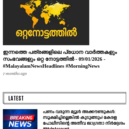
ഇന്നത്തെ പത്രങ്ങളിലെ പ്രധാന വാർത്തകളും
സംഭവങ്ങളും ഒറ്റ നോട്ടത്തിൽ - 09/01/2026 -
#MalayalamNewsHeadlines #MorningNews
7 months ago
LATEST
പണം വരുന്ന മ്യൂൾ അക്കൗണ്ടുകൾ:
സൂക്ഷിച്ചില്ലെങ്കിൽ കുടുങ്ങും! കേരള
പോലീസിന്റെ അതീവ ജാഗ്രതാ നിർദ്ദേശം