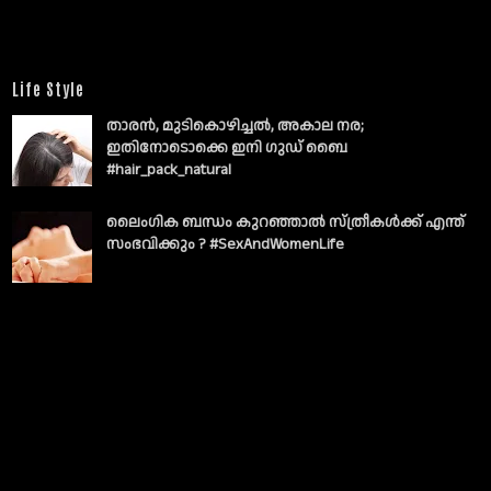
Life Style
താരൻ, മുടികൊഴിച്ചൽ, അകാല നര;
ഇതിനോടൊക്കെ ഇനി ഗുഡ് ബൈ
#hair_pack_natural
ലൈംഗിക ബന്ധം കുറഞ്ഞാല്‍ സ്ത്രീകള്‍ക്ക് എന്ത്
സംഭവിക്കും ? #SexAndWomenLife