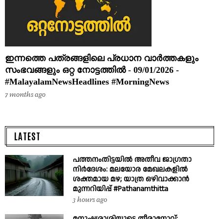
ഇന്നത്തെ പത്രങ്ങളിലെ പ്രധാന വാർത്തകളും
സംഭവങ്ങളും ഒറ്റ നോട്ടത്തിൽ - 09/01/2026 -
#MalayalamNewsHeadlines #MorningNews
7 months ago
LATEST
പത്തനംതിട്ടയിൽ അതീവ ജാഗ്രതാ
നിർദേശം: മലയോര മേഖലകളിൽ
ശക്തമായ മഴ; യാത്ര ഒഴിവാക്കാൻ
മുന്നറിയിപ്പ് #Pathanamthitta
3 hours ago
മനുഷ്യരാശിയുടെ തീരാനോവ്: