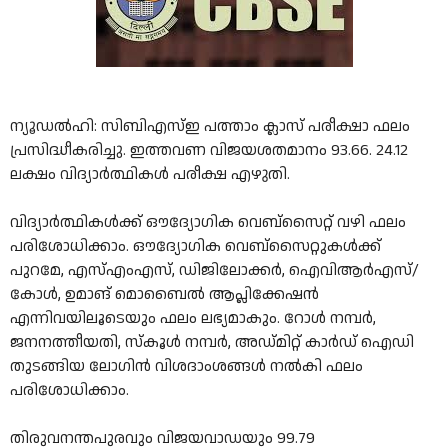
ന്യൂഡൽഹി: സിബിഎസ്ഇ പത്താം ക്ലാസ് പരീക്ഷാ ഫലം
പ്രസിദ്ധീകരിച്ചു. ഇത്തവണ വിജയശതമാനം 93.66. 24.12
ലക്ഷം വിദ്യാർത്ഥികൾ പരീക്ഷ എഴുതി.
വിദ്യാർത്ഥികൾക്ക് ഔദ്യോഗിക വെബ്സൈറ്റ് വഴി ഫലം
പരിശോധിക്കാം. ഔദ്യോഗിക വെബ്സൈറ്റുകൾക്ക്
പുറമേ, എസ്എംഎസ്, ഡിജിലോക്കർ, ഐവിആർഎസ്/
കോൾ, ഉമാങ് മൊബൈൽ ആപ്ലിക്കേഷൻ
എന്നിവയിലൂടെയും ഫലം ലഭ്യമാകും. റോൾ നമ്പർ,
ജനനത്തീയതി, സ്കൂൾ നമ്പർ, അഡ്മിറ്റ് കാർഡ് ഐഡി
തുടങ്ങിയ ലോഗിൻ വിശദാംശങ്ങൾ നൽകി ഫലം
പരിശോധിക്കാം.
തിരുവനന്തപുരവും വിജയവാഡയും 99.79