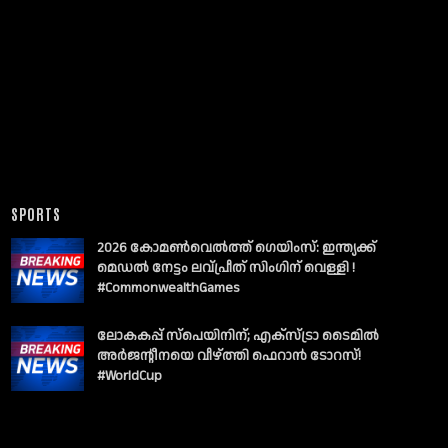
SPORTS
2026 കോമൺവെൽത്ത് ഗെയിംസ്: ഇന്ത്യക്ക്
മെഡൽ നേട്ടം ലവ്പ്രീത് സിംഗിന് വെള്ളി !
#CommonwealthGames
ലോകകപ്പ് സ്പെയിനിന്; എക്സ്ട്രാ ടൈമിൽ
അർജന്റീനയെ വീഴ്ത്തി ഫെറാൻ ടോറസ്!
#WorldCup