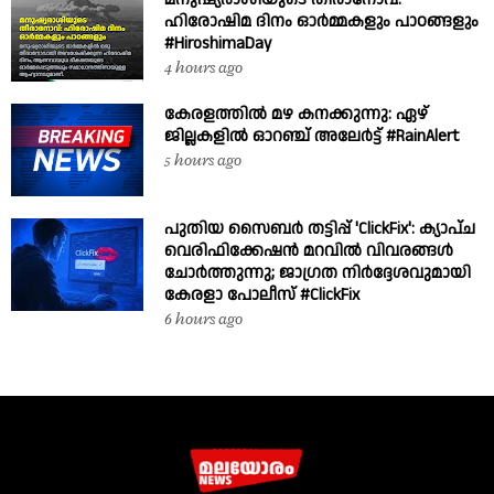
ഹിരോഷിമ ദിനം ഓർമ്മകളും പാഠങ്ങളും
#HiroshimaDay
4 hours ago
കേരളത്തിൽ മഴ കനക്കുന്നു: ഏഴ്
ജില്ലകളിൽ ഓറഞ്ച് അലേർട്ട് #RainAlert
5 hours ago
പുതിയ സൈബർ തട്ടിപ്പ് 'ClickFix': ക്യാപ്ച
വെരിഫിക്കേഷൻ മറവിൽ വിവരങ്ങൾ
ചോർത്തുന്നു; ജാഗ്രത നിർദ്ദേശവുമായി
കേരളാ പോലീസ് #ClickFix
6 hours ago