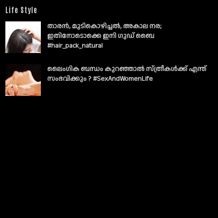
Life Style
താരൻ, മുടികൊഴിച്ചൽ, അകാല നര;
ഇതിനോടൊക്കെ ഇനി ഗുഡ് ബൈ
#hair_pack_natural
ലൈംഗിക ബന്ധം കുറഞ്ഞാല്‍ സ്ത്രീകള്‍ക്ക് എന്ത്
സംഭവിക്കും ? #SexAndWomenLife