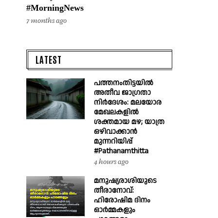
#MorningNews
7 months ago
LATEST
പത്തനംതിട്ടയിൽ
അതീവ ജാഗ്രതാ
നിർദേശം: മലയോര
മേഖലകളിൽ
ശക്തമായ മഴ; യാത്ര
ഒഴിവാക്കാൻ
മുന്നറിയിപ്പ്
#Pathanamthitta
4 hours ago
മനുഷ്യരാശിയുടെ
തീരാനോവ്:
ഹിരോഷിമ ദിനം
ഓർമ്മകളും