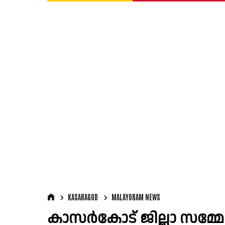
KASARAGOD
MALAYORAM NEWS
കാസർകോട് ജില്ലാ സമ്മേള