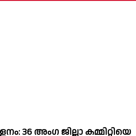
നം: 36 അംഗ ജില്ലാ കമ്മിറ്റിയെ