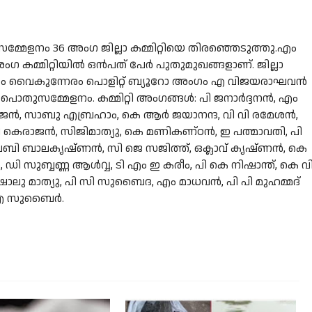
േളനം 36 അംഗ ജില്ലാ കമ്മിറ്റിയെ തിരഞ്ഞെടുത്തു.എം
അംഗ കമ്മിറ്റിയിൽ ഒൻപത് പേർ പുതുമുഖങ്ങളാണ്. ജില്ലാ
ളനം വൈകുന്നേരം പൊളിറ്റ് ബ്യൂറോ അംഗം എ വിജയരാഘവൻ
 പൊതുസമ്മേളനം. കമ്മിറ്റി അംഗങ്ങൾ: പി ജനാർദ്ദനൻ, എം
ജൻ, സാബു എബ്രഹാം, കെ ആർ ജയാനന്ദ, വി വി രമേശൻ,
ടി കെരാജൻ, സിജിമാത്യു, കെ മണികണ്ഠൻ, ഇ പത്മാവതി, പി
ി ബാലകൃഷ്‌ണൻ, സി ജെ സജിത്ത്, ഒക്ലാവ് കൃഷ്ണൻ, കെ
 സുബ്ബണ്ണ ആൾവ്വ, ടി എം ഇ കരീം, പി കെ നിഷാന്ത്, കെ വ
ഷാലു മാത്യു, പി സി സുബൈദ, എം മാധവൻ, പി പി മുഹമ്മദ്
ി എ സുബൈർ.