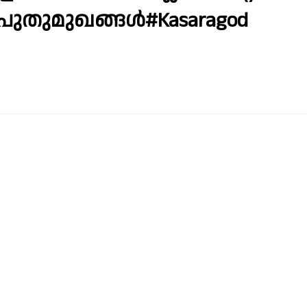
‍ പുതുമുഖങ്ങൾ#Kasaragod