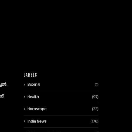
LABELS
്ചൽ,
Boxing
(1)
നി
Health
(97)
Horoscope
(22)
India News
(176)