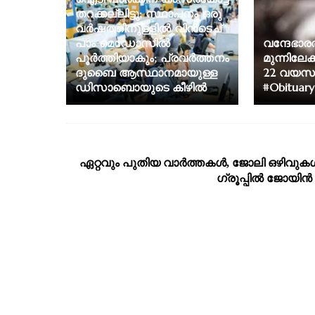
തറക്കല്ലിട്ടു; സ്ഥാപനം ഒരു
വര്‍ഷത്തിനുള്ളില്‍ വിന്‍ടെച്
പാം മെഡോസില്‍
വന്ദേഭാര
പൂര്‍ത്തിയാകും; പ്രവര്‍ത്തനം
മുന്നിലേക
ദുബൈ ആസ്ഥാനമായുള്ള
22 വയസുകാ
ഡിസാബൊയുടെ കീഴില്‍
#Obituary
ഏറ്റവും പുതിയ വാര്‍ത്തകള്‍, ജോലി ഒഴിവുകള്
ഗ്രൂപ്പില്‍ ജോയിന്