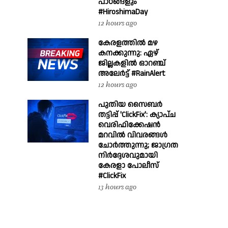
പാഠങ്ങളും
#HiroshimaDay
12 hours ago
കേരളത്തിൽ മഴ
കനക്കുന്നു: ഏഴ്
ജില്ലകളിൽ ഓറഞ്ച്
അലേർട്ട് #RainAlert
12 hours ago
പുതിയ സൈബർ
തട്ടിപ്പ് 'ClickFix': ക്യാപ്ച
വെരിഫിക്കേഷൻ
മറവിൽ വിവരങ്ങൾ
ചോർത്തുന്നു; ജാഗ്രത
നിർദ്ദേശവുമായി
കേരളാ പോലീസ്
#ClickFix
13 hours ago