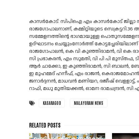
കാസർകോട്: സിപിഐ എം കാസർകോട് ജില്ലാ സമ്മ
രാജഗോപാലനാണ്, കമ്മിറ്റിയുടെ സെക്രട്ടറി.36 
സമ്മേളനത്തിൻ്റെ ഭാഗമായുള്ള പൊതുസമ്മേ
ഉദ്ഘാടനം ചെയ്യുംനോർത്ത് കോട്ടച്ചേരിയിലാണ്
രാജഗോപാലൻ, കെ വി കുഞ്ഞിരാമൻ, വി കെ രാ
സി പ്രഭാകരൻ, എം സുമതി, വി പി പി മുസ്തഫ, 
ആർ ചാക്കോ, ഇ കുഞ്ഞിരാമൻ, സി ബാലൻ, ബേബ
ഇ മുഹമ്മദ് ഹനീഫ്, എം രാജൻ, കെരാജമോഹൻ, ഡി
ജനാർദ്ദനൻ, മാധവൻ മണിയറ, രജീഷ് വെളളാട്ട്, 
റാഫി, മധു മുതിയക്കൽ, ഓമന രാമചന്ദ്രൻ, സ
KASARAGOD
MALAYORAM NEWS
#IT_PARK : 400 പേര്‍ക്ക്
നേരിട്ട് തൊഴില്‍ ലഭിക്കുന്ന
ഐടി പാര്‍ക്കിന് കാസര്‍കോട്ട്