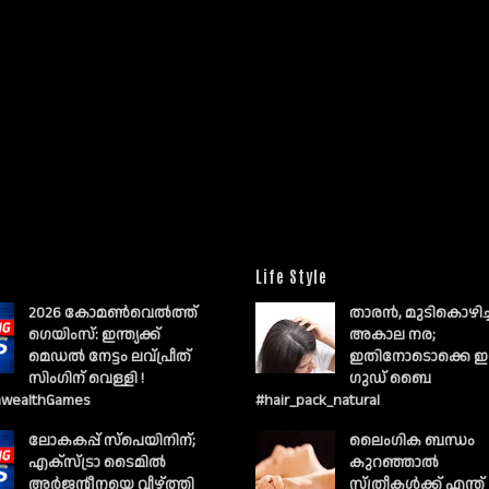
Life Style
2026 കോമൺവെൽത്ത്
താരൻ, മുടികൊഴിച
ഗെയിംസ്: ഇന്ത്യക്ക്
അകാല നര;
മെഡൽ നേട്ടം ലവ്പ്രീത്
ഇതിനോടൊക്കെ ഇ
സിംഗിന് വെള്ളി !
ഗുഡ് ബൈ
wealthGames
#hair_pack_natural
ലോകകപ്പ് സ്പെയിനിന്;
ലൈംഗിക ബന്ധം
എക്സ്ട്രാ ടൈമിൽ
കുറഞ്ഞാല്‍
അർജന്റീനയെ വീഴ്ത്തി
സ്ത്രീകള്‍ക്ക് എന്ത്