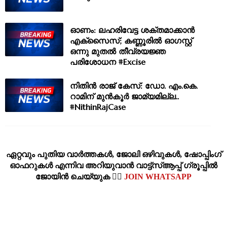
ഓണം: ലഹരിവേട്ട ശക്തമാക്കാൻ
എക്സൈസ്; കണ്ണൂരിൽ ഓഗസ്റ്റ്
ഒന്നു മുതൽ തീവ്രയജ്ഞ
പരിശോധന #Excise
നിതിൻ രാജ് കേസ്: ഡോ. എം.കെ.
റാമിന് മുൻകൂർ ജാമ്യമില്ല..
#NithinRajCase
ഏറ്റവും പുതിയ വാര്‍ത്തകള്‍, ജോലി ഒഴിവുകള്‍, ഷോപ്പിംഗ്‌
ഓഫറുകള്‍ എന്നിവ അറിയുവാന്‍ വാട്ട്സ്ആപ്പ് ഗ്രൂപ്പില്‍
ജോയിന്‍ ചെയ്യുക 👉🏽
JOIN WHATSAPP