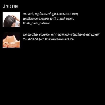
Life Style
താരൻ, മുടികൊഴിച്ചൽ, അകാല നര;
ഇതിനോടൊക്കെ ഇനി ഗുഡ് ബൈ
#hair_pack_natural
ലൈംഗിക ബന്ധം കുറഞ്ഞാല്‍ സ്ത്രീകള്‍ക്ക് എന്ത്
സംഭവിക്കും ? #SexAndWomenLife