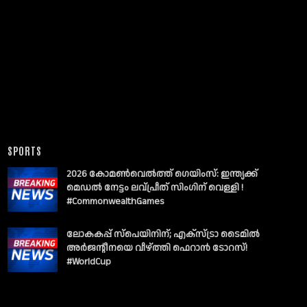
SPORTS
2026 കോമൺവെൽത്ത് ഗെയിംസ്: ഇന്ത്യക്ക്
മെഡൽ നേട്ടം ലവ്പ്രീത് സിംഗിന് വെള്ളി !
#CommonwealthGames
ലോകകപ്പ് സ്പെയിനിന്; എക്സ്ട്രാ ടൈമിൽ
അർജന്റീനയെ വീഴ്ത്തി ഫെറാൻ ടോറസ്!
#WorldCup