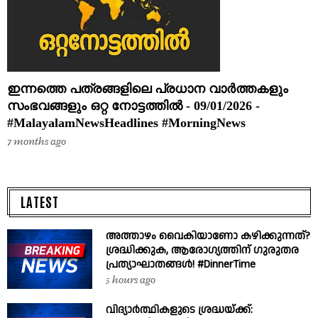
ഇന്നത്തെ പത്രങ്ങളിലെ പ്രധാന വാർത്തകളും
സംഭവങ്ങളും ഒറ്റ നോട്ടത്തിൽ - 09/01/2026 -
#MalayalamNewsHeadlines #MorningNews
7 months ago
LATEST
അത്താഴം വൈകിയാണോ കഴിക്കുന്നത്?
ശ്രദ്ധിക്കുക, ആരോഗ്യത്തിന് ഗുരുതര
പ്രത്യാഘാതങ്ങൾ! #DinnerTime
5 hours ago
വിദ്യാർത്ഥികളുടെ ശ്രദ്ധയ്ക്ക്: