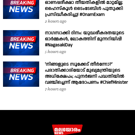
ഓണപ്പരീക്ഷാ തീയതികളിൽ മാറ്റമില്ല;
ഹൈസ്കൂൾ ടൈംടേബിൾ പുതുക്കി
പ്രസിദ്ധീകരിച്ചു! #OnamExam
2 hours ago
നാഗസാക്കി ദിനം: യുദ്ധഭീകരതയുടെ
ഓർമ്മകൾ, ലോകത്തിന് മുന്നറിയിപ്പ്!
#NagasakiDay
5 hours ago
'നിങ്ങളുടെ സൂക്കേട് തീർന്നോ?'
പരാതിക്കാരിയോട് മുഖ്യമന്ത്രിയുടെ
അധിക്ഷേപം; പുനർജനി പദ്ധതിയിൽ
വഞ്ചിച്ചെന്ന് ആരോപണം #ChiefMinister
7 hours ago