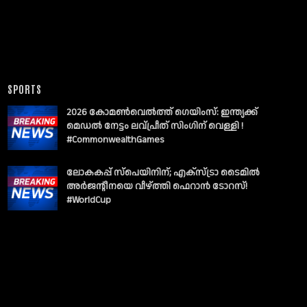
SPORTS
2026 കോമൺവെൽത്ത് ഗെയിംസ്: ഇന്ത്യക്ക്
മെഡൽ നേട്ടം ലവ്പ്രീത് സിംഗിന് വെള്ളി !
#CommonwealthGames
ലോകകപ്പ് സ്പെയിനിന്; എക്സ്ട്രാ ടൈമിൽ
അർജന്റീനയെ വീഴ്ത്തി ഫെറാൻ ടോറസ്!
#WorldCup