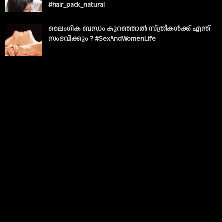
#hair_pack_natural
ലൈംഗിക ബന്ധം കുറഞ്ഞാല്‍ സ്ത്രീകള്‍ക്ക് എന്ത്
സംഭവിക്കും ? #SexAndWomenLife