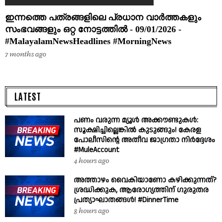
ഇന്നത്തെ പത്രങ്ങളിലെ പ്രധാന വാർത്തകളും
സംഭവങ്ങളും ഒറ്റ നോട്ടത്തിൽ - 09/01/2026 -
#MalayalamNewsHeadlines #MorningNews
7 months ago
LATEST
പണം വരുന്ന മ്യൂൾ അക്കൗണ്ടുകൾ:
സൂക്ഷിച്ചില്ലെങ്കിൽ കുടുങ്ങും! കേരള
പോലീസിന്റെ അതീവ ജാഗ്രതാ നിർദ്ദേശം
#MuleAccount
4 hours ago
അത്താഴം വൈകിയാണോ കഴിക്കുന്നത്?
ശ്രദ്ധിക്കുക, ആരോഗ്യത്തിന് ഗുരുതര
പ്രത്യാഘാതങ്ങൾ! #DinnerTime
8 hours ago