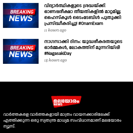
വിദ്യാർത്ഥികളുടെ ശ്രദ്ധയ്ക്ക്:
ഓണപ്പരീക്ഷാ തീയതികളിൽ മാറ്റമില്ല;
ഹൈസ്കൂൾ ടൈംടേബിൾ പുതുക്കി
പ്രസിദ്ധീകരിച്ചു! #OnamExam
11 hours ago
നാഗസാക്കി ദിനം: യുദ്ധഭീകരതയുടെ
ഓർമ്മകൾ, ലോകത്തിന് മുന്നറിയിപ്പ്!
#NagasakiDay
18 hours ago
വാര്‍ത്തകളെ വാര്‍ത്തകളായി മാത്രം വായനക്കാരിലേക്ക്
എത്തിക്കുന്ന ഒരു സ്വതന്ത്ര മാധ്യമ സംവിധാനമാണ് മലയോരം
ന്യൂസ്‌.