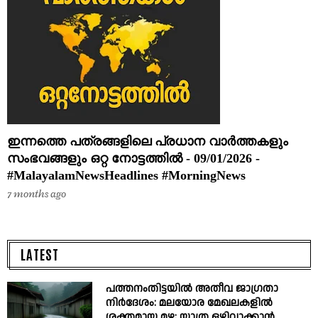
ഇന്നത്തെ പത്രങ്ങളിലെ പ്രധാന വാർത്തകളും
സംഭവങ്ങളും ഒറ്റ നോട്ടത്തിൽ - 09/01/2026 -
#MalayalamNewsHeadlines #MorningNews
7 months ago
LATEST
പത്തനംതിട്ടയിൽ അതീവ ജാഗ്രതാ
നിർദേശം: മലയോര മേഖലകളിൽ
ശക്തമായ മഴ; യാത്ര ഒഴിവാക്കാൻ