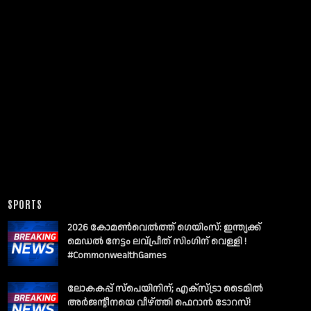
SPORTS
2026 കോമൺവെൽത്ത് ഗെയിംസ്: ഇന്ത്യക്ക്
മെഡൽ നേട്ടം ലവ്പ്രീത് സിംഗിന് വെള്ളി !
#CommonwealthGames
ലോകകപ്പ് സ്പെയിനിന്; എക്സ്ട്രാ ടൈമിൽ
അർജന്റീനയെ വീഴ്ത്തി ഫെറാൻ ടോറസ്!