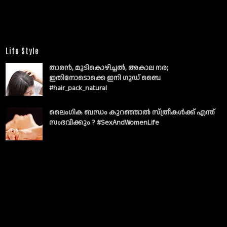
Life Style
താരൻ, മുടികൊഴിച്ചൽ, അകാല നര;
ഇതിനോടൊക്കെ ഇനി ഗുഡ് ബൈ
#hair_pack_natural
ലൈംഗിക ബന്ധം കുറഞ്ഞാല്‍ സ്ത്രീകള്‍ക്ക് എന്ത്
സംഭവിക്കും ? #SexAndWomenLife