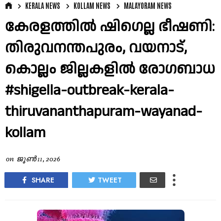
KERALA NEWS
KOLLAM NEWS
MALAYORAM NEWS
കേരളത്തിൽ ഷിഗെല്ല ഭീഷണി:
തിരുവനന്തപുരം, വയനാട്,
കൊല്ലം ജില്ലകളിൽ രോഗബാധ
#shigella-outbreak-kerala-
thiruvananthapuram-wayanad-
kollam
on
ജൂൺ 11, 2026
SHARE
TWEET