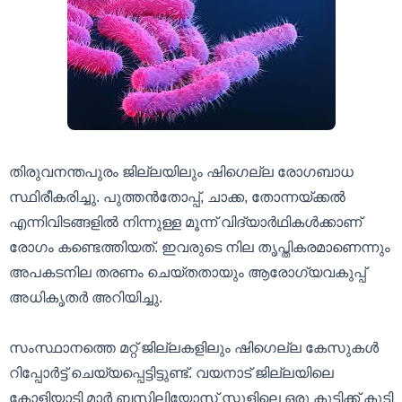
തിരുവനന്തപുരം ജില്ലയിലും ഷിഗെല്ല രോഗബാധ
സ്ഥിരീകരിച്ചു. പുത്തൻതോപ്പ്, ചാക്ക, തോന്നയ്ക്കൽ
എന്നിവിടങ്ങളിൽ നിന്നുള്ള മൂന്ന് വിദ്യാർഥികൾക്കാണ്
രോഗം കണ്ടെത്തിയത്. ഇവരുടെ നില തൃപ്തികരമാണെന്നും
അപകടനില തരണം ചെയ്‌തതായും ആരോഗ്യവകുപ്പ്
അധികൃതർ അറിയിച്ചു.
സംസ്ഥാനത്തെ മറ്റ് ജില്ലകളിലും ഷിഗെല്ല കേസുകൾ
റിപ്പോർട്ട് ചെയ്യപ്പെട്ടിട്ടുണ്ട്. വയനാട് ജില്ലയിലെ
കോളിയാടി മാർ ബസിലിയോസ് സ്കൂളിലെ ഒരു കുട്ടിക്ക് കൂടി