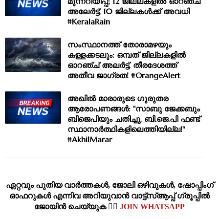
മുന്നറിയിപ്പ്; 12 ജില്ലകളിൽ ഓറഞ്ച്
അലേർട്ട്, 10 ജില്ലകൾക്ക് അവധി
#KeralaRain
സംസ്ഥാനത്ത് തോരാമഴയും
കള്ളക്കടലും: ഒമ്പത് ജില്ലകളിൽ
ഓറഞ്ച് അലർട്ട്, തീരദേശത്ത്
അതീവ ജാഗ്രത! #OrangeAlert
അഖിൽ മാരാരുടെ ഗുരുതര
ആരോപണങ്ങൾ: "സാബു ജേക്കബും
ബിജെപിയും ചതിച്ചു, ബി.ജെ.പി ഫണ്ട്
സ്ഥാനാർത്ഥികളിലെത്തിയില്ല!"
#AkhilMarar
ഏറ്റവും പുതിയ വാര്‍ത്തകള്‍, ജോലി ഒഴിവുകള്‍, ഷോപ്പിംഗ്‌
ഓഫറുകള്‍ എന്നിവ അറിയുവാന്‍ വാട്ട്സ്ആപ്പ് ഗ്രൂപ്പില്‍
ജോയിന്‍ ചെയ്യുക 👉🏽
JOIN WHATSAPP