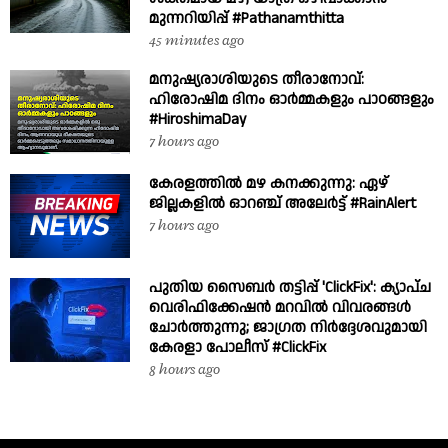
മുന്നറിയിപ്പ് #Pathanamthitta
45 minutes ago
മനുഷ്യരാശിയുടെ തീരാനോവ്:
ഹിരോഷിമ ദിനം ഓർമ്മകളും പാഠങ്ങളും
#HiroshimaDay
7 hours ago
കേരളത്തിൽ മഴ കനക്കുന്നു: ഏഴ്
ജില്ലകളിൽ ഓറഞ്ച് അലേർട്ട് #RainAlert
7 hours ago
പുതിയ സൈബർ തട്ടിപ്പ് 'ClickFix': ക്യാപ്ച
വെരിഫിക്കേഷൻ മറവിൽ വിവരങ്ങൾ
ചോർത്തുന്നു; ജാഗ്രത നിർദ്ദേശവുമായി
കേരളാ പോലീസ് #ClickFix
8 hours ago