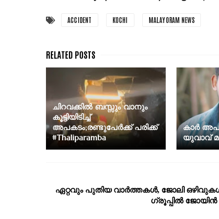
ACCIDENT
KOCHI
MALAYORAM NEWS
ചിറവക്കിൽ ബസ്സും വാനും
കൂട്ടിയിടിച്ച്
അപകടം;രണ്ടുപേർക്ക് പരിക്ക്
കാർ അപകട
#Thaliparamba
യുവാവ് മര
ഏറ്റവും പുതിയ വാര്‍ത്തകള്‍, ജോലി ഒഴിവുകള്
ഗ്രൂപ്പില്‍ ജോയിന്