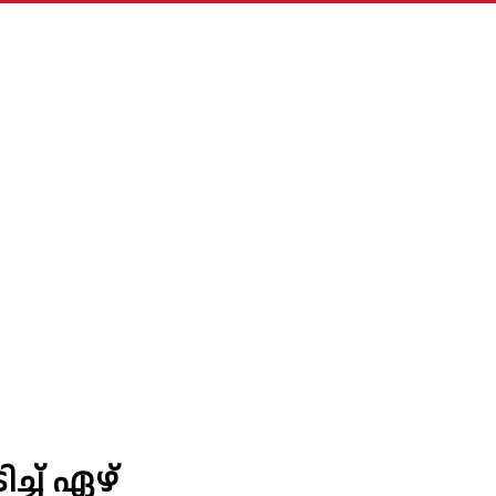
ിച്ച് ഏഴ്