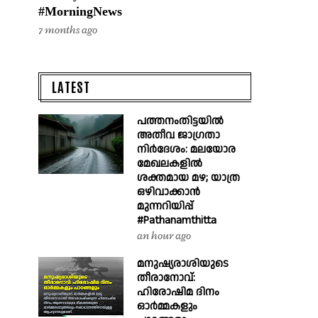
#MorningNews
7 months ago
LATEST
പത്തനംതിട്ടയിൽ
അതീവ ജാഗ്രതാ
നിർദേശം: മലയോര
മേഖലകളിൽ
ശക്തമായ മഴ; യാത്ര
ഒഴിവാക്കാൻ
മുന്നറിയിപ്പ്
#Pathanamthitta
an hour ago
മനുഷ്യരാശിയുടെ
തീരാനോവ്:
ഹിരോഷിമ ദിനം
ഓർമ്മകളും