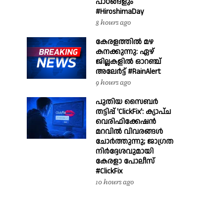
പാഠങ്ങളും
#HiroshimaDay
8 hours ago
കേരളത്തിൽ മഴ
കനക്കുന്നു: ഏഴ്
ജില്ലകളിൽ ഓറഞ്ച്
അലേർട്ട് #RainAlert
9 hours ago
പുതിയ സൈബർ
തട്ടിപ്പ് 'ClickFix': ക്യാപ്ച
വെരിഫിക്കേഷൻ
മറവിൽ വിവരങ്ങൾ
ചോർത്തുന്നു; ജാഗ്രത
നിർദ്ദേശവുമായി
കേരളാ പോലീസ്
#ClickFix
10 hours ago