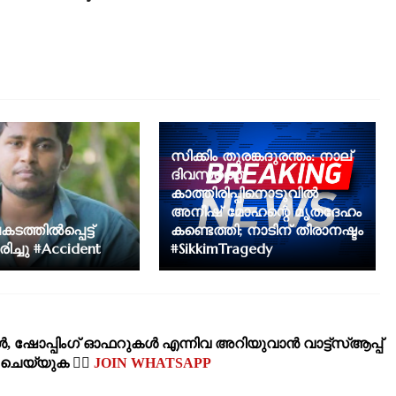
സിക്കിം തുരങ്കദുരന്തം: നാല്
ദിവസത്തെ
കാത്തിരിപ്പിനൊടുവിൽ
അനീഷ് മോഹന്റെ മൃതദേഹം
ത്തിൽപ്പെട്ട്
കണ്ടെത്തി; നാടിന് തീരാനഷ്ടം
ിച്ചു #Accident
#SikkimTragedy
‍, ഷോപ്പിംഗ്‌ ഓഫറുകള്‍ എന്നിവ അറിയുവാന്‍ വാട്ട്സ്ആപ്പ്
‍ ചെയ്യുക 👉🏽
JOIN WHATSAPP