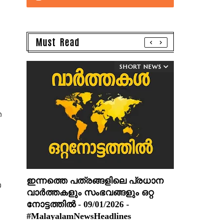
Must Read
SHORT NEWS
ര
ഇന്നത്തെ പത്രങ്ങളിലെ പ്രധാന
റ
വാർത്തകളും സംഭവങ്ങളും ഒറ്റ
നോട്ടത്തിൽ - 09/01/2026 -
#MalayalamNewsHeadlines