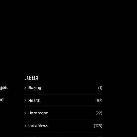
LABELS
്ചൽ,
Boxing
(1)
നി
Health
(97)
Horoscope
(22)
India News
(176)