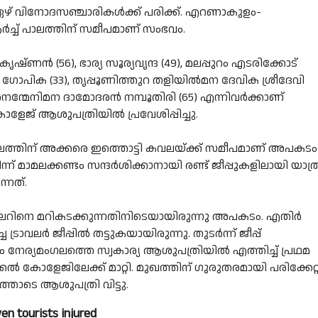
ടം. ഏഴ് വിനോദസഞ്ചാരികൾക്ക് പരിക്ക്. എറണാകുളം-
ച് പാലത്തിന് സമീപമാണ് സംഭവം.
ഷ്ണൻ (56), ഭാര്യ സൂര്യവൃന്ദ (49), മലപ്പുറം എടരിക്കോട്
 ഗോപിക (33), തൃപ്പൂണിത്തുറ തളിയിൽമന ദേവിക ശ്രീദേവി
റ്റം നെന്മേനിമന ദാമോദരൻ നമ്പൂതിരി (65) എന്നിവർക്കാണ്
ളേജ് ആശുപത്രിയിൽ പ്രവേശിപ്പിച്ചു.
ാലത്തിന് അക്കരെ ഇത്തൊട്ടി കവലയ്ക്ക് സമീപമാണ് അപകടം
ന് മാമലക്കണ്ടം സന്ദർശിക്കാനായി രണ്ട് ജീപ്പുകളിലായി യാത്
്നത്.
രാവലറിനെ മറികടക്കുന്നതിനിടെയായിരുന്നു അപകടം. എതിർ
്രാവലർ ജീപ്പിൽ തട്ടുകയായിരുന്നു. തുടർന്ന് ജീപ്പ്
ം നേര്യമംഗലത്തെ സ്വകാര്യ ആശുപത്രിയിൽ എത്തിച്ച് പ്രഥമ
ോളേജിലേക്ക് മാറ്റി. മുഖത്തിന് ഗുരുതരമായി പരിക്കേറ്
ത്തോടെ ആശുപത്രി വിട്ടു.
en tourists injured