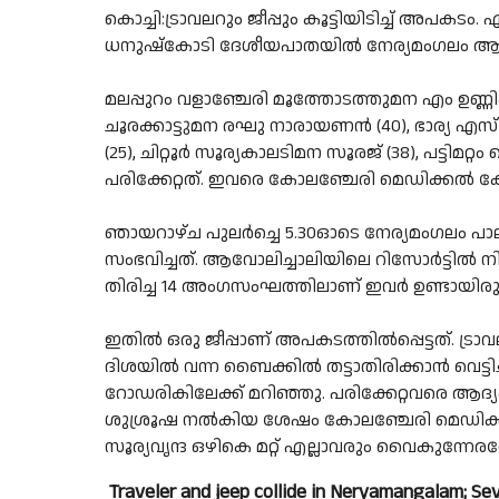
കൊച്ചി:ട്രാവലറും ജീപ്പും കൂട്ടിയിടിച്ച് അപക
ധനുഷ്കോടി ദേശീയപാതയിൽ നേര്യമംഗലം ആർച്
മലപ്പുറം വളാഞ്ചേരി മൂത്തോടത്തുമന എം ഉണ്ണികൃ
ചൂരക്കാട്ടുമന രഘു നാരായണൻ (40), ഭാര്യ എസ്
(25), ചിറ്റൂർ സൂര്യകാലടിമന സൂരജ് (38), പട്ടിമ
പരിക്കേറ്റത്. ഇവരെ കോലഞ്ചേരി മെഡിക്കൽ കോ
ഞായറാഴ്ച പുലർച്ചെ 5.30ഓടെ നേര്യമംഗലം പ
സംഭവിച്ചത്. ആവോലിച്ചാലിയിലെ റിസോർട്ടിൽ നിന്
തിരിച്ച 14 അംഗസംഘത്തിലാണ് ഇവർ ഉണ്ടായിരുന
ഇതിൽ ഒരു ജീപ്പാണ് അപകടത്തിൽപ്പെട്ടത്. ട്
ദിശയിൽ വന്ന ബൈക്കിൽ തട്ടാതിരിക്കാൻ വെട്ടിച്ച ട
റോഡരികിലേക്ക് മറിഞ്ഞു. പരിക്കേറ്റവരെ ആദ്യ
ശുശ്രൂഷ നൽകിയ ശേഷം കോലഞ്ചേരി മെഡിക്കൽ ക
സൂര്യവൃന്ദ ഒഴികെ മറ്റ് എല്ലാവരും വൈകുന്നേര
Traveler and jeep collide in Neryamangalam; Sev