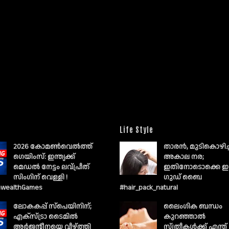
Life Style
2026 കോമൺവെൽത്ത്
താരൻ, മുടികൊഴിച
ഗെയിംസ്: ഇന്ത്യക്ക്
അകാല നര;
മെഡൽ നേട്ടം ലവ്പ്രീത്
ഇതിനോടൊക്കെ ഇ
സിംഗിന് വെള്ളി !
ഗുഡ് ബൈ
wealthGames
#hair_pack_natural
ലോകകപ്പ് സ്പെയിനിന്;
ലൈംഗിക ബന്ധം
എക്സ്ട്രാ ടൈമിൽ
കുറഞ്ഞാല്‍
അർജന്റീനയെ വീഴ്ത്തി
സ്ത്രീകള്‍ക്ക് എന്ത്