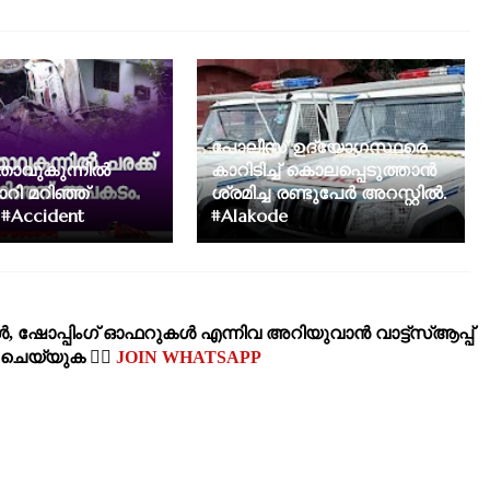
പോലീസ് ഉദ്യോഗസ്ഥരെ
താവുകുന്നിൽ
കാറിടിച്ച് കൊലപ്പെടുത്താൻ
റി മറിഞ്ഞ്
ശ്രമിച്ച രണ്ടുപേർ അറസ്റ്റിൽ.
#Accident
#Alakode
‍, ഷോപ്പിംഗ്‌ ഓഫറുകള്‍ എന്നിവ അറിയുവാന്‍ വാട്ട്സ്ആപ്പ്
‍ ചെയ്യുക 👉🏽
JOIN WHATSAPP