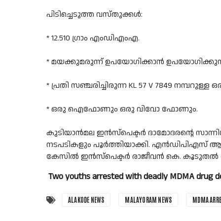
പിടിച്ചെടുത്ത വസ്തുക്കൾ:
* 12.510 ഗ്രാം എംഡിഎംഎ.
* മയക്കുമരുന്ന് ഉപയോഗിക്കാൻ ഉപയോഗിക്കുന്ന ഗ
* പ്രതി സഞ്ചരിച്ചിരുന്ന KL 57 V 7849 നമ്പറു
* ഒരു ഐഫോണും ഒരു വിവോ ഫോണും.
കുടിയാൻമല ഇൻസ്പെക്ടർ ദാമോദരന്റെ സാന്നിധ
നടപടികളും പൂർത്തിയാക്കി. എൻഡിപിഎസ് ആക്ട് പ
കേസിൽ ഇൻസ്പെക്ടർ രാജീവൻ കെ. കൂടുതൽ 
Two youths arrested with deadly MDMA drug deli
ALAKODE NEWS
MALAYORAM NEWS
MDMA ARRE