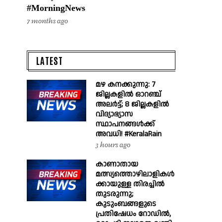
#MorningNews
7 months ago
LATEST
മഴ കനക്കുന്നു: 7
ജില്ലകളിൽ ഓറഞ്ച്
അലർട്ട്; 8 ജില്ലകളിൽ
വിദ്യാഭ്യാസ
സ്ഥാപനങ്ങൾക്ക്
അവധി! #KeralaRain
3 hours ago
കാണാതായ
മത്സ്യത്തൊഴിലാളികൾ
ക്കായുള്ള തിരച്ചിൽ
തുടരുന്നു;
കുടുംബങ്ങളുടെ
പ്രതിഷേധം റോഡിൽ,