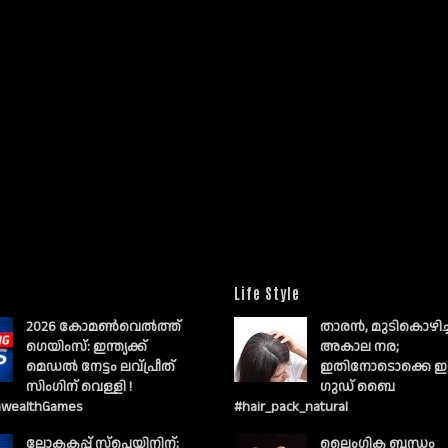
Life Style
2026 കോമൺവെൽത്ത്
താരൻ, മുടികൊഴിച
ഗെയിംസ്: ഇന്ത്യക്ക്
അകാല നര;
മെഡൽ നേട്ടം ലവ്പ്രീത്
ഇതിനോടൊക്കെ ഇ
സിംഗിന് വെള്ളി !
ഗുഡ് ബൈ
wealthGames
#hair_pack_natural
ലോകകപ്പ് സ്പെയിനിന്;
ലൈംഗിക ബന്ധം