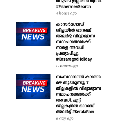
മറുപടി ഇല്ലാതെ മന്ത്രി.
#FishermenSearch
4 hours ago
കാസർഗോഡ്
ജില്ലയിൽ ഓറഞ്ച്
അലർട്ട്: വിദ്യാഭ്യാസ
സ്ഥാപനങ്ങൾക്ക്
നാളെ അവധി
പ്രഖ്യാപിച്ചു
#KasaragodHoliday
15 hours ago
സംസ്ഥാനത്ത് കനത്ത
മഴ തുടരുന്നു; 7
ജില്ലകളിൽ വിദ്യാഭ്യാസ
സ്ഥാപനങ്ങൾക്ക്
അവധി, എട്ട്
ജില്ലകളിൽ ഓറഞ്ച്
അലർട്ട് #KeralaRain
a day ago