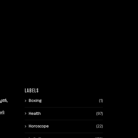
LABELS
്ചൽ,
Boxing
(1)
നി
Health
(97)
Horoscope
(22)