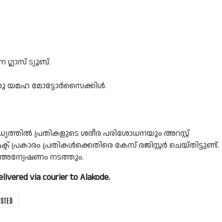
്ലാസ് ട്യൂബ്.
ള്ള ഒരു യമഹ മോട്ടോർസൈക്കിൾ.
്യത്തിൽ പ്രതികളുടെ ശരീര പരിശോധനയും അറസ്റ്റ്
്രകാരം പ്രതികൾക്കെതിരെ കേസ് രജിസ്റ്റർ ചെയ്തിട്ടുണ്ട്.
അന്വേഷണം നടത്തും.
vered via courier to Alakode.
STED