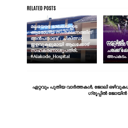
മലയോര മേഖലയുടെ
ആരോഗ്യ സംരക്ഷണത്തിന്
അൻപതാണ്ട് ; ചികിത്സാ
ഇളവുകളുമായി ആലക്കോട്
നടുവിൽ 
സഹകരണാശുപത്രി..
ചരക്ക് ലോ
#Alakode_Hospital
അപകടം. 
ഏറ്റവും പുതിയ വാര്‍ത്തകള്‍, ജോലി ഒഴിവുകള്
ഗ്രൂപ്പില്‍ ജോയിന്