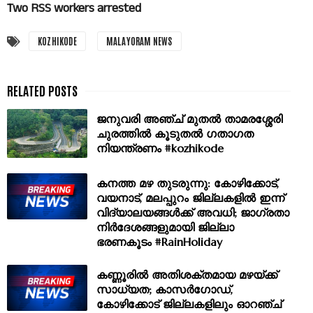
Two RSS workers arrested
KOZHIKODE
MALAYORAM NEWS
ജനുവരി അഞ്ച് മുതൽ താമരശ്ശേരി
ചുരത്തിൽ കൂടുതൽ ഗതാഗത
നിയന്ത്രണം #kozhikode
കനത്ത മഴ തുടരുന്നു: കോഴിക്കോട്,
വയനാട്, മലപ്പുറം ജില്ലകളിൽ ഇന്ന്
വിദ്യാലയങ്ങൾക്ക് അവധി; ജാഗ്രതാ
നിർദേശങ്ങളുമായി ജില്ലാ
ഭരണകൂടം #RainHoliday
കണ്ണൂരിൽ അതിശക്തമായ മഴയ്ക്ക്
സാധ്യത; കാസർഗോഡ്,
കോഴിക്കോട് ജില്ലകളിലും ഓറഞ്ച്