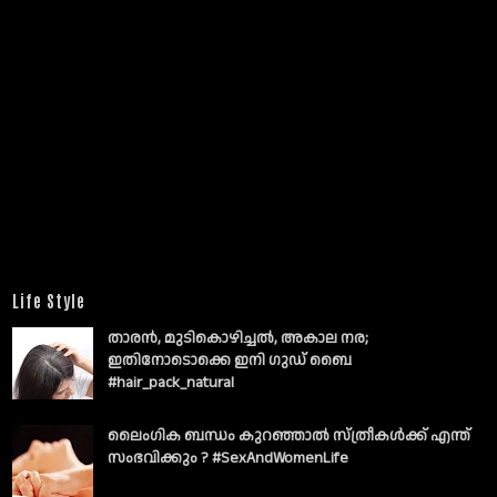
Life Style
താരൻ, മുടികൊഴിച്ചൽ, അകാല നര;
ഇതിനോടൊക്കെ ഇനി ഗുഡ് ബൈ
#hair_pack_natural
ലൈംഗിക ബന്ധം കുറഞ്ഞാല്‍ സ്ത്രീകള്‍ക്ക് എന്ത്
സംഭവിക്കും ? #SexAndWomenLife