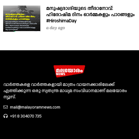
മനുഷ്യരാശിയുടെ തീരാനോവ്:
ഹിരോഷിമ ദിനം ഓർമ്മകളും പാഠങ്ങളും
#HiroshimaDay
a day ago
വാര്‍ത്തകളെ വാര്‍ത്തകളായി മാത്രം വായനക്കാരിലേക്ക്
എത്തിക്കുന്ന ഒരു സ്വതന്ത്ര മാധ്യമ സംവിധാനമാണ് മലയോരം
ന്യൂസ്‌.
mail@malayoramnews.com
+91 8 304070 735