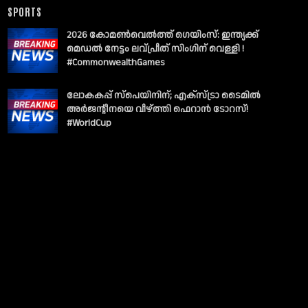
SPORTS
2026 കോമൺവെൽത്ത് ഗെയിംസ്: ഇന്ത്യക്ക്
മെഡൽ നേട്ടം ലവ്പ്രീത് സിംഗിന് വെള്ളി !
#CommonwealthGames
ലോകകപ്പ് സ്പെയിനിന്; എക്സ്ട്രാ ടൈമിൽ
അർജന്റീനയെ വീഴ്ത്തി ഫെറാൻ ടോറസ്!
#WorldCup