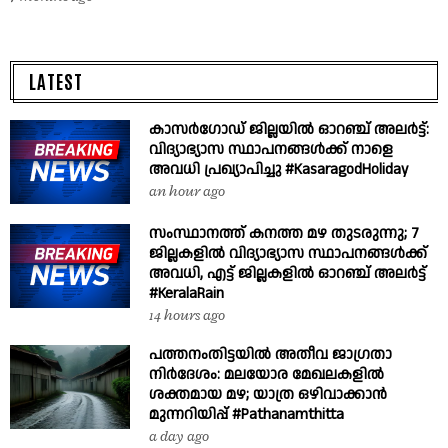
LATEST
കാസർഗോഡ് ജില്ലയിൽ ഓറഞ്ച് അലർട്ട്:
വിദ്യാഭ്യാസ സ്ഥാപനങ്ങൾക്ക് നാളെ
അവധി പ്രഖ്യാപിച്ചു #KasaragodHoliday
an hour ago
സംസ്ഥാനത്ത് കനത്ത മഴ തുടരുന്നു; 7
ജില്ലകളിൽ വിദ്യാഭ്യാസ സ്ഥാപനങ്ങൾക്ക്
അവധി, എട്ട് ജില്ലകളിൽ ഓറഞ്ച് അലർട്ട്
#KeralaRain
14 hours ago
പത്തനംതിട്ടയിൽ അതീവ ജാഗ്രതാ
നിർദേശം: മലയോര മേഖലകളിൽ
ശക്തമായ മഴ; യാത്ര ഒഴിവാക്കാൻ
മുന്നറിയിപ്പ് #Pathanamthitta
a day ago