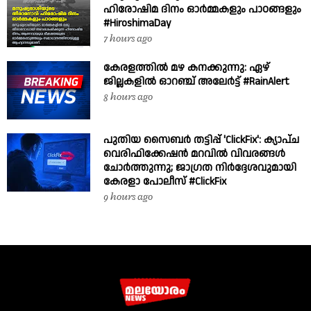
ഹിരോഷിമ ദിനം ഓർമ്മകളും പാഠങ്ങളും
#HiroshimaDay
7 hours ago
കേരളത്തിൽ മഴ കനക്കുന്നു: ഏഴ്
ജില്ലകളിൽ ഓറഞ്ച് അലേർട്ട് #RainAlert
8 hours ago
പുതിയ സൈബർ തട്ടിപ്പ് 'ClickFix': ക്യാപ്ച
വെരിഫിക്കേഷൻ മറവിൽ വിവരങ്ങൾ
ചോർത്തുന്നു; ജാഗ്രത നിർദ്ദേശവുമായി
കേരളാ പോലീസ് #ClickFix
9 hours ago