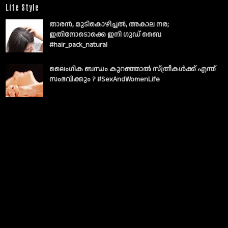
Life Style
താരൻ, മുടികൊഴിച്ചൽ, അകാല നര;
ഇതിനോടൊക്കെ ഇനി ഗുഡ് ബൈ
#hair_pack_natural
ലൈംഗിക ബന്ധം കുറഞ്ഞാല്‍ സ്ത്രീകള്‍ക്ക് എന്ത്
സംഭവിക്കും ? #SexAndWomenLife