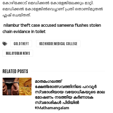
കോഴിക്കോട് മെഡിക്കൽ കോളേജിലേക്കും മാറ്റി.
മെഡിക്കൽ കോളേജിൽവെച്ചാണ് പ്രതി തൊണ്ടിമുതൽ
ഫ്ലഷ് ചെയ്തത്.
nilambur theft case accused sameena flushes stolen
chain evidance in toilet
GOLD THEFT
KOZHIKODE MEDICAL COLLEGE
MALAYORAM NEWS
മാതമംഗലത്ത്
ക്ഷേത്രോത്സവത്തിനിടെ പറവൂര്‍
സ്വദേശിയായ വയോധികയുടെ മാല
മോഷണം നടത്തിയ കർണാടക
സ്വദേശികൾ പിടിയിൽ
#Mathamangalam