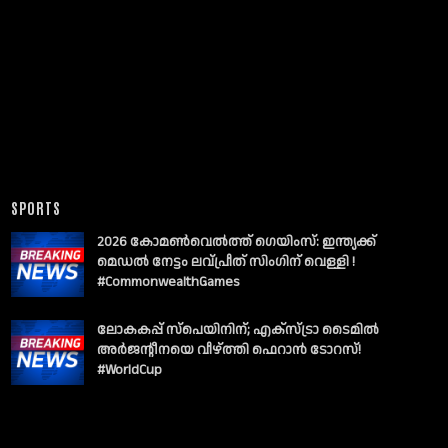
SPORTS
2026 കോമൺവെൽത്ത് ഗെയിംസ്: ഇന്ത്യക്ക്
മെഡൽ നേട്ടം ലവ്പ്രീത് സിംഗിന് വെള്ളി !
#CommonwealthGames
ലോകകപ്പ് സ്പെയിനിന്; എക്സ്ട്രാ ടൈമിൽ
അർജന്റീനയെ വീഴ്ത്തി ഫെറാൻ ടോറസ്!
#WorldCup