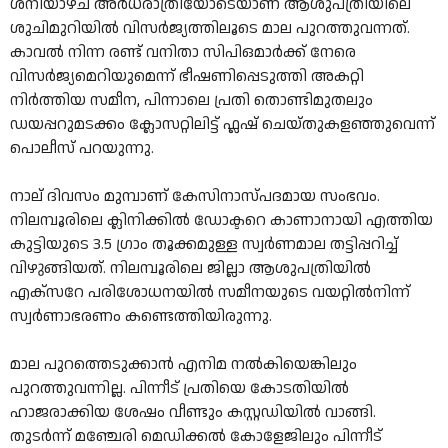
ശനിയാഴ്ച അർധരാത്രിയോടെയാണ് ആശുപത്രിയിലെ
ശുചിമുറിയിൽ വിസർജ്യത്തിലൂടെ മാല പുറത്തുവന്നത്.
കാവൽ നിന്ന രണ്ട് വനിതാ സിപിഒമാർക്ക് നേരെ
വിസർജ്യമെറിയുമെന്ന് ഭീഷണിപ്പെടുത്തി അകറ്റി
നിർത്തിയ സമീന, പിന്നാലെ പ്രതി തൊണ്ടിമുതലും
ഡയപ്പറുമടക്കം ക്ലോസറ്റിലിട്ട് ഫ്ലഷ് ചെയ്തുകളഞ്ഞുവെന്ന്
പൊലീസ് പറയുന്നു.
നാല് ദിവസം മുമ്പാണ് കേസിനാസ്പദമായ സംഭവം.
നിലമ്പൂരിലെ ക്ലിനിക്കിൽ ഡോക്ടറെ കാണാനായി എത്തിയ
കുട്ടിയുടെ 3.5 ഗ്രാം തൂക്കമുള്ള സ്വർണമാല തട്ടിപ്പറിച്ച്
വിഴുങ്ങിയത്. നിലമ്പൂരിലെ ജില്ലാ ആശുപത്രിയിൽ
എക്‌സറേ പരിശോധനയിൽ സമീനയുടെ വയറ്റിൽനിന്ന്
സ്വർണാഭരണം കണ്ടെത്തിയിരുന്നു.
മാല പുറത്തെടുക്കാൻ എനിമ നൽകിയെങ്കിലും
പുറത്തുവന്നില്ല. പിന്നീട് പ്രതിയെ കോടതിയിൽ
ഹാജരാക്കിയ ശേഷം വീണ്ടും കസ്റ്റഡിയിൽ വാങ്ങി.
തുടർന്ന് മഞ്ചേരി മെഡിക്കൽ കോളേജിലും പിന്നീട്