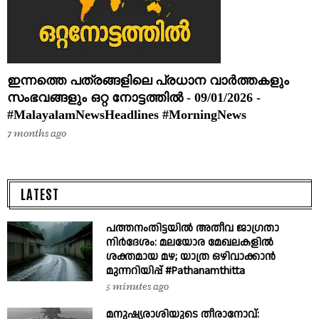
ഇന്നത്തെ പത്രങ്ങളിലെ പ്രധാന വാർത്തകളും
സംഭവങ്ങളും ഒറ്റ നോട്ടത്തിൽ - 09/01/2026 -
#MalayalamNewsHeadlines #MorningNews
7 months ago
LATEST
പത്തനംതിട്ടയിൽ അതീവ ജാഗ്രതാ
നിർദേശം: മലയോര മേഖലകളിൽ
ശക്തമായ മഴ; യാത്ര ഒഴിവാക്കാൻ
മുന്നറിയിപ്പ് #Pathanamthitta
5 minutes ago
മനുഷ്യരാശിയുടെ തീരാനോവ്: