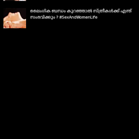
ലൈംഗിക ബന്ധം കുറഞ്ഞാല്‍ സ്ത്രീകള്‍ക്ക് എന്ത്
സംഭവിക്കും ? #SexAndWomenLife