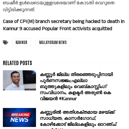
ബഷീർ ഉൾപ്പെടെയുള്ളവരെയാണ് കോടതി വെറുതെ
വിട്ടിരിക്കുന്നത്.
Case of CPI(M) branch secretary being hacked to death in
Kannur 9 accused Popular Front activists acquitted
KANNUR
MALAYORAM NEWS
കണ്ണൂർ ജില്ല തിരഞ്ഞെടുപ്പിനായി
പൂർണസജ്ജം;എല്ലാ
ബൂത്തുകളിലും വെബ്കാസ്റ്റിംഗ്
സംവിധാനം, കളക്ടർ അരുൺ കെ
വിജയൻ #Kannur
കണ്ണൂരിൽ അതിശക്തമായ മഴയ്ക്ക്
സാധ്യത; കാസർഗോഡ്,
കോഴിക്കോട് ജില്ലകളിലും ഓറഞ്ച്