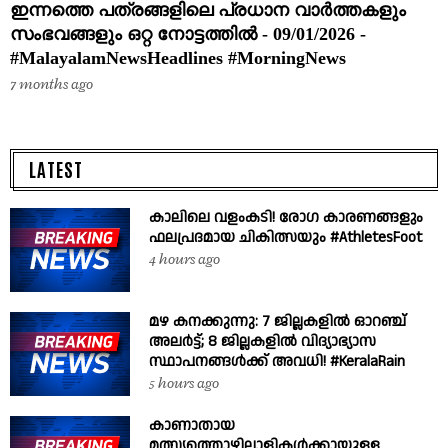
ഇന്നത്തെ പത്രങ്ങളിലെ പ്രധാന വാർത്തകളും
സംഭവങ്ങളും ഒറ്റ നോട്ടത്തിൽ - 09/01/2026 -
#MalayalamNewsHeadlines #MorningNews
7 months ago
LATEST
കാലിലെ വളംകടി! രോഗ കാരണങ്ങളും
ഫലപ്രദമായ ചികിത്സയും #AthletesFoot
4 hours ago
മഴ കനക്കുന്നു: 7 ജില്ലകളിൽ ഓറഞ്ച്
അലർട്ട്; 8 ജില്ലകളിൽ വിദ്യാഭ്യാസ
സ്ഥാപനങ്ങൾക്ക് അവധി! #KeralaRain
5 hours ago
കാണാതായ
മത്സ്യത്തൊഴിലാളികൾക്കായുള്ള