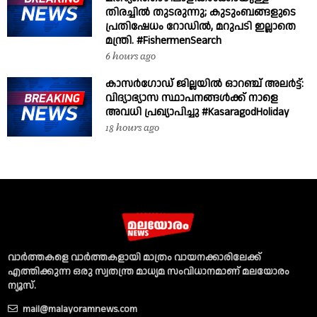
തിരച്ചിൽ തുടരുന്നു; കുടുംബങ്ങളുടെ
പ്രതിഷേധം റോഡിൽ, മറുപടി ഇല്ലാതെ
മന്ത്രി. #FishermenSearch
6 hours ago
കാസർഗോഡ് ജില്ലയിൽ ഓറഞ്ച് അലർട്ട്:
വിദ്യാഭ്യാസ സ്ഥാപനങ്ങൾക്ക് നാളെ
അവധി പ്രഖ്യാപിച്ചു #KasaragodHoliday
18 hours ago
വാര്‍ത്തകളെ വാര്‍ത്തകളായി മാത്രം വായനക്കാരിലേക്ക്
എത്തിക്കുന്ന ഒരു സ്വതന്ത്ര മാധ്യമ സംവിധാനമാണ് മലയോരം
ന്യൂസ്‌.
mail@malayoramnews.com