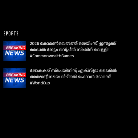
SPORTS
2026 കോമൺവെൽത്ത് ഗെയിംസ്: ഇന്ത്യക്ക്
മെഡൽ നേട്ടം ലവ്പ്രീത് സിംഗിന് വെള്ളി !
#CommonwealthGames
ലോകകപ്പ് സ്പെയിനിന്; എക്സ്ട്രാ ടൈമിൽ
അർജന്റീനയെ വീഴ്ത്തി ഫെറാൻ ടോറസ്!
#WorldCup