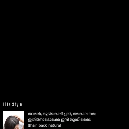
Life Style
താരൻ, മുടികൊഴിച്ചൽ, അകാല നര;
ഇതിനോടൊക്കെ ഇനി ഗുഡ് ബൈ
#hair_pack_natural