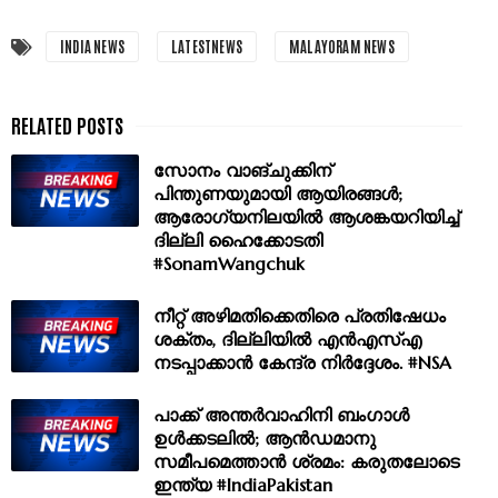
INDIA NEWS
LATESTNEWS
MALAYORAM NEWS
സോനം വാങ്‌ചുക്കിന്
പിന്തുണയുമായി ആയിരങ്ങൾ;
ആരോഗ്യനിലയിൽ ആശങ്കയറിയിച്ച്
ദില്ലി ഹൈക്കോടതി
#SonamWangchuk
നീറ്റ് അഴിമതിക്കെതിരെ പ്രതിഷേധം
ശക്തം, ദില്ലിയിൽ എൻഎസ്എ
നടപ്പാക്കാൻ കേന്ദ്ര നിർദ്ദേശം. #NSA
പാക്ക് അന്തർവാഹിനി ബംഗാൾ
ഉൾക്കടലിൽ; ആൻഡമാനു
സമീപമെത്താൻ ശ്രമം: കരുതലോടെ
ഇന്ത്യ #IndiaPakistan