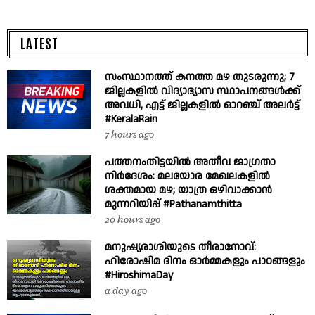
LATEST
സംസ്ഥാനത്ത് കനത്ത മഴ തുടരുന്നു; 7
ജില്ലകളിൽ വിദ്യാഭ്യാസ സ്ഥാപനങ്ങൾക്ക്
അവധി, എട്ട് ജില്ലകളിൽ ഓറഞ്ച് അലർട്ട്
#KeralaRain
7 hours ago
പത്തനംതിട്ടയിൽ അതീവ ജാഗ്രതാ
നിർദേശം: മലയോര മേഖലകളിൽ
ശക്തമായ മഴ; യാത്ര ഒഴിവാക്കാൻ
മുന്നറിയിപ്പ് #Pathanamthitta
20 hours ago
മനുഷ്യരാശിയുടെ തീരാനോവ്:
ഹിരോഷിമ ദിനം ഓർമ്മകളും പാഠങ്ങളും
#HiroshimaDay
a day ago