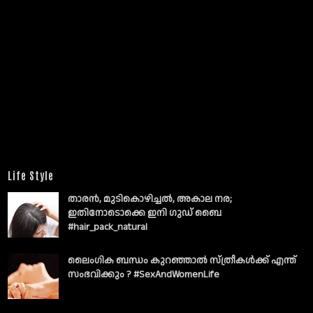
Life Style
താരൻ, മുടികൊഴിച്ചൽ, അകാല നര;
ഇതിനോടൊക്കെ ഇനി ഗുഡ് ബൈ
#hair_pack_natural
ലൈംഗിക ബന്ധം കുറഞ്ഞാല്‍ സ്ത്രീകള്‍ക്ക് എന്ത്
സംഭവിക്കും ? #SexAndWomenLife