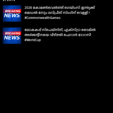
2026 കോമൺവെൽത്ത് ഗെയിംസ്: ഇന്ത്യക്ക്
മെഡൽ നേട്ടം ലവ്പ്രീത് സിംഗിന് വെള്ളി !
#CommonwealthGames
ലോകകപ്പ് സ്പെയിനിന്; എക്സ്ട്രാ ടൈമിൽ
അർജന്റീനയെ വീഴ്ത്തി ഫെറാൻ ടോറസ്!
#WorldCup