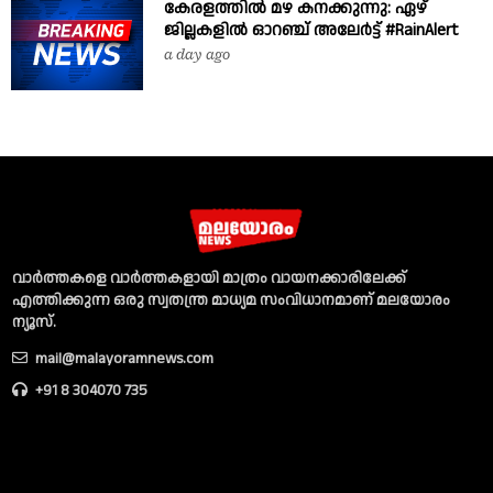
കേരളത്തിൽ മഴ കനക്കുന്നു: ഏഴ്
ജില്ലകളിൽ ഓറഞ്ച് അലേർട്ട് #RainAlert
a day ago
വാര്‍ത്തകളെ വാര്‍ത്തകളായി മാത്രം വായനക്കാരിലേക്ക്
എത്തിക്കുന്ന ഒരു സ്വതന്ത്ര മാധ്യമ സംവിധാനമാണ് മലയോരം
ന്യൂസ്‌.
mail@malayoramnews.com
+91 8 304070 735