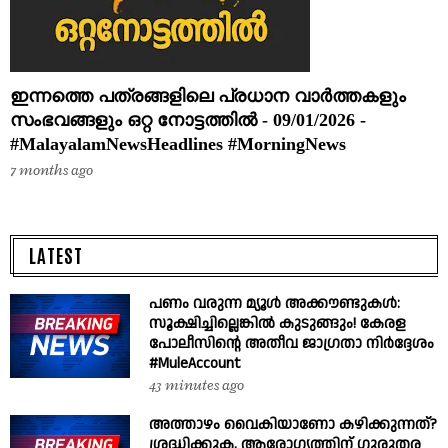
ഇന്നത്തെ പത്രങ്ങളിലെ പ്രധാന വാർത്തകളും
സംഭവങ്ങളും ഒറ്റ നോട്ടത്തിൽ - 09/01/2026 -
#MalayalamNewsHeadlines #MorningNews
7 months ago
LATEST
പണം വരുന്ന മ്യൂൾ അക്കൗണ്ടുകൾ:
സൂക്ഷിച്ചില്ലെങ്കിൽ കുടുങ്ങും! കേരള
പോലീസിന്റെ അതീവ ജാഗ്രതാ നിർദ്ദേശം
#MuleAccount
43 minutes ago
അത്താഴം വൈകിയാണോ കഴിക്കുന്നത്?
ശ്രദ്ധിക്കുക, ആരോഗ്യത്തിന് ഗുരുതര