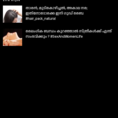
താരൻ, മുടികൊഴിച്ചൽ, അകാല നര;
ഇതിനോടൊക്കെ ഇനി ഗുഡ് ബൈ
#hair_pack_natural
ലൈംഗിക ബന്ധം കുറഞ്ഞാല്‍ സ്ത്രീകള്‍ക്ക് എന്ത്
സംഭവിക്കും ? #SexAndWomenLife