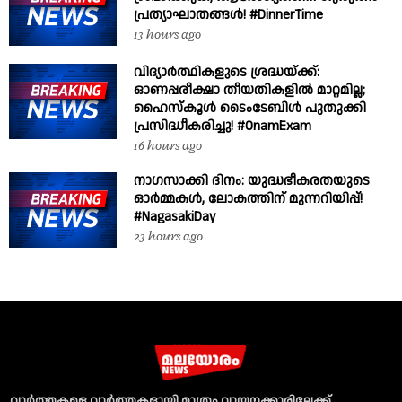
പ്രത്യാഘാതങ്ങൾ! #DinnerTime
13 hours ago
വിദ്യാർത്ഥികളുടെ ശ്രദ്ധയ്ക്ക്:
ഓണപ്പരീക്ഷാ തീയതികളിൽ മാറ്റമില്ല;
ഹൈസ്കൂൾ ടൈംടേബിൾ പുതുക്കി
പ്രസിദ്ധീകരിച്ചു! #OnamExam
16 hours ago
നാഗസാക്കി ദിനം: യുദ്ധഭീകരതയുടെ
ഓർമ്മകൾ, ലോകത്തിന് മുന്നറിയിപ്പ്!
#NagasakiDay
23 hours ago
വാര്‍ത്തകളെ വാര്‍ത്തകളായി മാത്രം വായനക്കാരിലേക്ക്