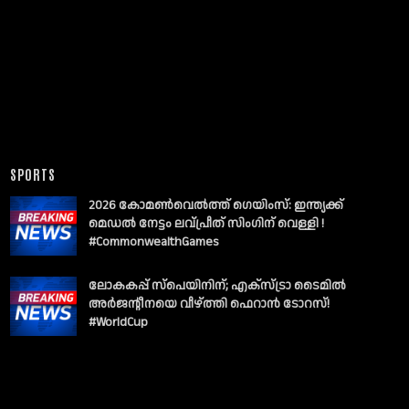
SPORTS
2026 കോമൺവെൽത്ത് ഗെയിംസ്: ഇന്ത്യക്ക്
മെഡൽ നേട്ടം ലവ്പ്രീത് സിംഗിന് വെള്ളി !
#CommonwealthGames
ലോകകപ്പ് സ്പെയിനിന്; എക്സ്ട്രാ ടൈമിൽ
അർജന്റീനയെ വീഴ്ത്തി ഫെറാൻ ടോറസ്!
#WorldCup