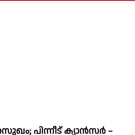
ഖം; പിന്നീട് ക്യാൻസർ –