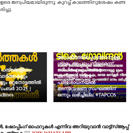
നപ്രിയമായിരുന്നു. കുറച്ച് കാലത്തിനുശേഷം കണ്ട
ച്ചു.
ചെത്ത്‌ തൊഴിലാളികളുടെ
അഭിമാന സ്ഥാപനമായ
ടാപ്കോസിനെ
അപകീർത്തിപ്പെടുത്താനുള്ള
ശ്രമം അപലപനീയമെന്ന്
 പത്രങ്ങളിലെ
സിപിഐഎം, രണ്ടര
വാർത്തകളും
മണിക്കൂർ നീണ്ട
ും ഒറ്റനോട്ടത്തിൽ
പരിശോധനയിൽ
സംബർ 2025 |
അന്വേഷണ സംഘത്തിന്
dlines
ഒന്നും ലഭിച്ചില്ല. #TAPCOS
‍, ഷോപ്പിംഗ്‌ ഓഫറുകള്‍ എന്നിവ അറിയുവാന്‍ വാട്ട്സ്ആപ്പ്