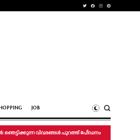
HOPPING
JOB
: ഞെട്ടിക്കുന്ന വിവരങ്ങൾ പുറത്ത് #പീഡനം