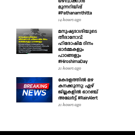
ഒഴിവാക്കാൻ
മുന്നറിയിപ്പ്
#Pathanamthitta
14 hours ago
മനുഷ്യരാശിയുടെ
തീരാനോവ്:
ഹിരോഷിമ ദിനം
ഓർമ്മകളും
പാഠങ്ങളും
#HiroshimaDay
21 hours ago
കേരളത്തിൽ മഴ
കനക്കുന്നു: ഏഴ്
ജില്ലകളിൽ ഓറഞ്ച്
അലേർട്ട് #RainAlert
21 hours ago