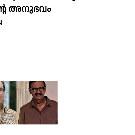
്റെ അനുഭവം
u