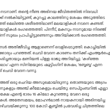
ട്ട നടനാണ്. തന്റെ നീണ്ട അഭിനയ ജീവിതത്തിൽ നിരവധി
നൽകിയിട്ടുണ്ട്, കുറച്ചു കാലത്തിനു ശേഷം അടുത്തിടെ
ലത്ത് മെലിഞ്ഞ ശരീരത്തിലാണ് മലയാളികൾ നടനെ കണ്ടത്.
യാളികൾ രംഗത്തെത്തി. പിന്നീട്, മകനും നടനുമായ നിരഞ്ജ്
 സുഖം പ്രാപിച്ചിട്ടുണ്ടെന്നും അറിയിക്കാൻ രംഗത്തെത്തി.
ർ അതിജീവിച്ച ആളാണെന്ന് വെളിപ്പെടുത്തി. കൊച്ചിയിൽ
ഇക്കാര്യം പറഞ്ഞത്. ചെവി വേദന കാരണം തനിക്ക് എംആർ
രിച്ചതായും മണിയൻ പിള്ള രാജു അറിയിച്ചു. 'കഴിഞ്ഞ
ാം' എന്ന സിനിമയുടെ ഷൂട്ടിംഗിന് ശേഷം, 'ഭബ്ബബ്ബ' എന്ന
 ചെവി വേദന വന്നു.
ത് ഒരു ചെറിയ അസുഖമായിരുന്നു. തൊണ്ടയുടെ അഗ്രം
നുകളും അഞ്ച് കീമോകളും ചെയ്തു. സെപ്റ്റംബറിൽ എല്ലാ
. പക്ഷേ എന്റെ ഭാരം 16 കിലോ കുറഞ്ഞു. വേറെ ഒരു
 വാക്കുകൾ. അതേസമയം, മോഹൻലാൽ നായകനായി അഭിനയിച്ച
്ചവയ്ക്കുന്നു. 100 കോടി ക്ലബ്ബിൽ പ്രവേശിച്ച ചിത്രത്തിലെ