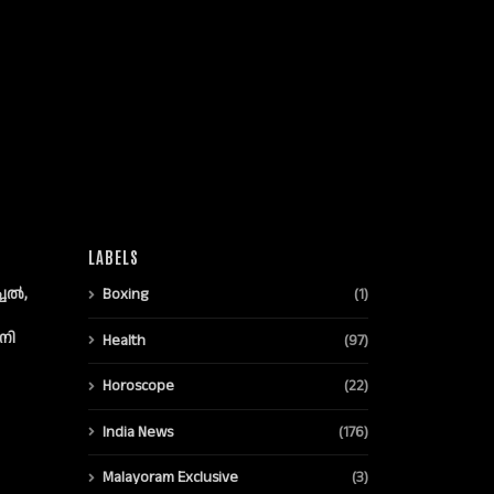
LABELS
്ചൽ,
Boxing
(1)
നി
Health
(97)
Horoscope
(22)
India News
(176)
Malayoram Exclusive
(3)