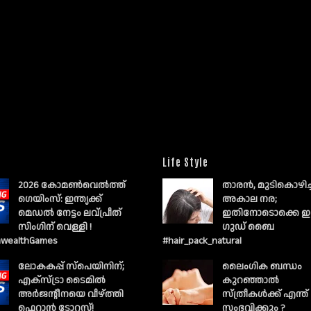
Life Style
2026 കോമൺവെൽത്ത്
താരൻ, മുടികൊഴിച
ഗെയിംസ്: ഇന്ത്യക്ക്
അകാല നര;
മെഡൽ നേട്ടം ലവ്പ്രീത്
ഇതിനോടൊക്കെ ഇ
സിംഗിന് വെള്ളി !
ഗുഡ് ബൈ
wealthGames
#hair_pack_natural
ലോകകപ്പ് സ്പെയിനിന്;
ലൈംഗിക ബന്ധം
എക്സ്ട്രാ ടൈമിൽ
കുറഞ്ഞാല്‍
അർജന്റീനയെ വീഴ്ത്തി
സ്ത്രീകള്‍ക്ക് എന്ത്
ഫെറാൻ ടോറസ്!
സംഭവിക്കും ?