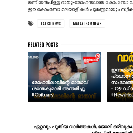
മണിയൻപിള്ള രാജു-മോഹൻലാൽ കോംബോ വളരെ ജ
ഈ കോംബോ മലയാളികൾ പൂർണ്ണമായും സ്വീകരി
LATEST NEWS
MALAYORAM NEWS
ഇന്നത്തെ
പ്രധാന 
മോഹൻലാലിന്റെ മാതാവ്
സംഭവങ്ങള
ശാന്തകുമാരി അന്തരിച്ചു.
- 09 ഡി
#Obituary
#NewsHea
ഏറ്റവും പുതിയ വാര്‍ത്തകള്‍, ജോലി ഒഴിവുകള്