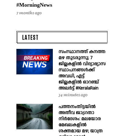
#MorningNews
7 months ago
LATEST
സംസ്ഥാനത്ത് കനത്ത
മഴ തുടരുന്നു; 7
ജില്ലകളിൽ വിദ്യാഭ്യാസ
സ്ഥാപനങ്ങൾക്ക്
അവധി, എട്ട്
ജില്ലകളിൽ ഓറഞ്ച്
അലർട്ട് #KeralaRain
34 minutes ago
പത്തനംതിട്ടയിൽ
അതീവ ജാഗ്രതാ
നിർദേശം: മലയോര
മേഖലകളിൽ
ശക്തമായ മഴ; യാത്ര