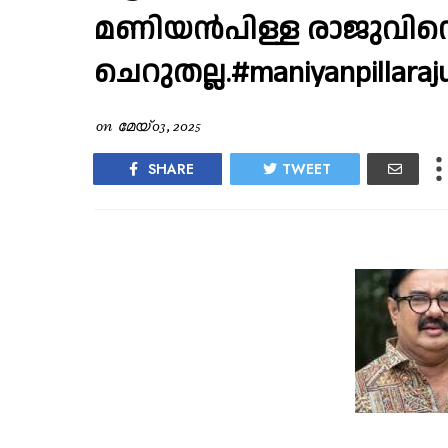
മണിയൻപിള്ള രാജുവിന
ചെറുതല്ല.#maniyanpillaraj
on
മേയ് 03, 2025
SHARE
TWEET