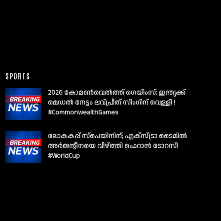
SPORTS
2026 കോമൺവെൽത്ത് ഗെയിംസ്: ഇന്ത്യക്ക്
മെഡൽ നേട്ടം ലവ്പ്രീത് സിംഗിന് വെള്ളി !
#CommonwealthGames
ലോകകപ്പ് സ്പെയിനിന്; എക്സ്ട്രാ ടൈമിൽ
അർജന്റീനയെ വീഴ്ത്തി ഫെറാൻ ടോറസ്!
#WorldCup