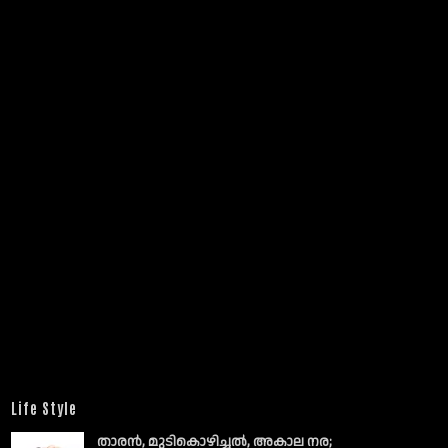
Life Style
താരൻ, മുടികൊഴിച്ചൽ, അകാല നര;