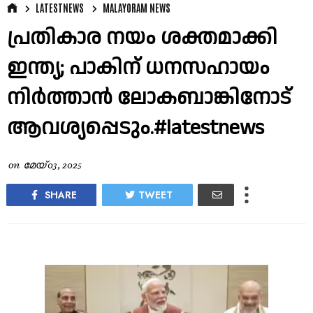
LATESTNEWS
MALAYORAM NEWS
പ്രതികാര നയം ശക്തമാക്കി
ഇന്ത്യ; പാകിന് ധനസഹായം
നിർത്താൻ ലോകബാങ്കിനോട്
ആവശ്യപ്പെടും.#latestnews
on
മേയ് 03, 2025
SHARE
TWEET