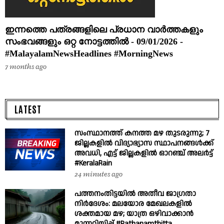
ഇന്നത്തെ പത്രങ്ങളിലെ പ്രധാന വാർത്തകളും
സംഭവങ്ങളും ഒറ്റ നോട്ടത്തിൽ - 09/01/2026 -
#MalayalamNewsHeadlines #MorningNews
7 months ago
LATEST
സംസ്ഥാനത്ത് കനത്ത മഴ തുടരുന്നു; 7
ജില്ലകളിൽ വിദ്യാഭ്യാസ സ്ഥാപനങ്ങൾക്ക്
അവധി, എട്ട് ജില്ലകളിൽ ഓറഞ്ച് അലർട്ട്
#KeralaRain
24 minutes ago
പത്തനംതിട്ടയിൽ അതീവ ജാഗ്രതാ
നിർദേശം: മലയോര മേഖലകളിൽ
ശക്തമായ മഴ; യാത്ര ഒഴിവാക്കാൻ
മുന്നറിയിപ്പ് #Pathanamthitta