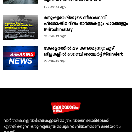
14 hours ago
മനുഷ്യരാശിയുടെ തീരാനോവ്:
ഹിരോഷിമ ദിനം ഓർമ്മകളും പാഠങ്ങളും
#HiroshimaDay
21 hours ago
കേരളത്തിൽ മഴ കനക്കുന്നു: ഏഴ്
ജില്ലകളിൽ ഓറഞ്ച് അലേർട്ട് #RainAlert
21 hours ago
വാര്‍ത്തകളെ വാര്‍ത്തകളായി മാത്രം വായനക്കാരിലേക്ക്
എത്തിക്കുന്ന ഒരു സ്വതന്ത്ര മാധ്യമ സംവിധാനമാണ് മലയോരം