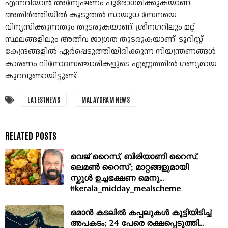
എന്നറിയാൻ അന്വേഷണം പുരോഗമിക്കുകയാണ്.
അതിർത്തിയിൽ കൂടുതൽ സായുധ സേനയെ
വിന്യസിക്കുന്നതും തുടരുകയാണ്. ശ്രീനഗറിലും മറ്റ്
സ്ഥലങ്ങളിലും അതീവ ജാഗ്രത തുടരുകയാണ്. ടൂറിസ്റ്റ്
കേന്ദ്രങ്ങളിൽ ഏർപ്പെടുത്തിയിരിക്കുന്ന നിയന്ത്രണങ്ങൾ
കാരണം വിനോദസഞ്ചാരികളുടെ എണ്ണത്തിൽ ഗണ്യമായ
കുറവുണ്ടായിട്ടുണ്ട്.
LATESTNEWS
MALAYORAM NEWS
വെജ് റൈസ്, ബിരിയാണി റൈസ്,
ലെമണ്‍ റൈസ്’; മാറ്റങ്ങളുമായി
സ്കൂൾ ഉച്ചഭക്ഷണ മെനു...
#kerala_midday_mealscheme
ഒമാൻ കടലിൽ കപ്പലുകൾ കൂട്ടിയിടിച്ച്
അപകടം; 24 പേരെ രക്ഷപ്പെടുത്തി...