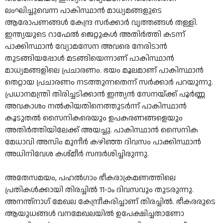
ലംഘിച്ചുവെന്ന പാകിസ്ഥാൻ മാധ്യമങ്ങളുടെ
ആരോപണങ്ങൾ കേന്ദ്ര സർക്കാർ വൃത്തങ്ങൾ തള്ളി.
ഇന്ത്യയുടെ റാഫേൽ ജെറ്റുകൾ അതിർത്തി കടന്ന്
പാക്കിസ്ഥാൻ വ്യോമസേന അവരെ നേരിടാൻ
തുടങ്ങിയപ്പോൾ മടങ്ങിയെന്നാണ് പാകിസ്ഥാൻ
മാധ്യമങ്ങളിലെ പ്രചാരണം. ഭയം മൂലമാണ് പാകിസ്ഥാൻ
തെറ്റായ പ്രചാരണം നടത്തുന്നതെന്ന് സർക്കാർ പറയുന്നു.
പ്രധാനമന്ത്രി തിരിച്ചടിക്കാൻ ഇന്ത്യൻ സേനയ്ക്ക് പൂർണ്ണ
അവകാശം നൽകിയതിനെത്തുടർന്ന് പാകിസ്ഥാൻ
കൂടുതൽ സൈനികരെയും ഉപകരണങ്ങളെയും
അതിർത്തിയിലേക്ക് അയച്ചു. പാകിസ്ഥാൻ സൈനിക
മേധാവി അസിം മുനീർ കഴിഞ്ഞ ദിവസം പാക്കിസ്ഥാൻ
അധിനിവേശ കശ്മീർ സന്ദർശിച്ചിരുന്നു.
അതേസമയം, പഹൽഗാം ഭീകരാക്രമണത്തിലെ
പ്രതികൾക്കായി തിരച്ചിൽ 11-ാം ദിവസവും തുടരുന്നു.
അനന്ത്‌നാഗ് മേഖല കേന്ദ്രീകരിച്ചാണ് തിരച്ചിൽ. ഭീകരരുടെ
ആയുധങ്ങൾ വനമേഖലയിൽ ഉപേക്ഷിച്ചതാണോ