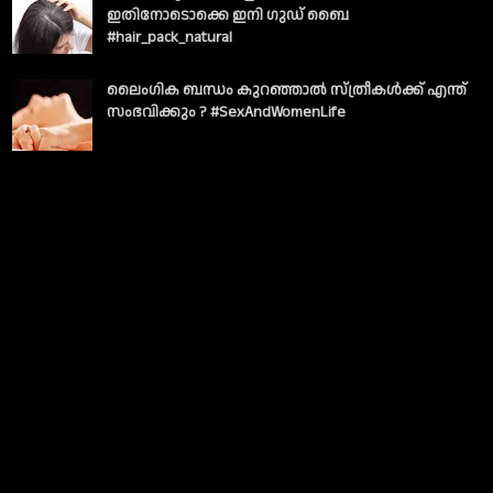
ഇതിനോടൊക്കെ ഇനി ഗുഡ് ബൈ
#hair_pack_natural
ലൈംഗിക ബന്ധം കുറഞ്ഞാല്‍ സ്ത്രീകള്‍ക്ക് എന്ത്
സംഭവിക്കും ? #SexAndWomenLife