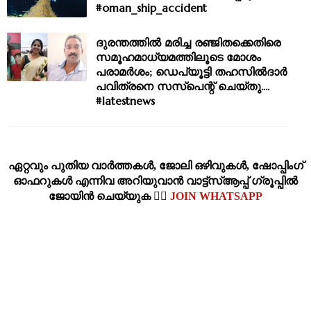
#oman_ship_accident
ദുരന്തത്തിൽ മരിച്ച രഞ്ജിതക്കെതിരെ
സമൂഹമാധ്യമത്തിലൂടെ മോശം
പരാമർശം; ഡെപ്യൂട്ടി തഹസില്‍ദാർ
പവിത്രനെ സസ്‌പെന്റ് ചെയ്‌തു....
#latestnews
ഏറ്റവും പുതിയ വാര്‍ത്തകള്‍, ജോലി ഒഴിവുകള്‍, ഷോപ്പിംഗ്‌
ഓഫറുകള്‍ എന്നിവ അറിയുവാന്‍ വാട്ട്സ്ആപ്പ് ഗ്രൂപ്പില്‍
ജോയിന്‍ ചെയ്യുക 👉🏽
JOIN WHATSAPP